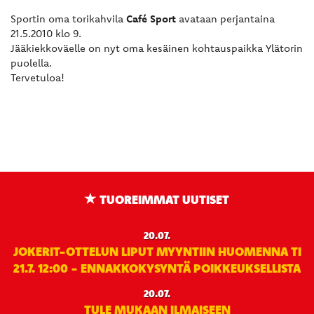
Sportin oma torikahvila
Café Sport
avataan perjantaina
21.5.2010 klo 9.
Jääkiekkoväelle on nyt oma kesäinen kohtauspaikka Ylätorin
puolella.
Tervetuloa!
TUOREIMMAT UUTISET
20.07.
JOKERIT-OTTELUN LIPUT MYYNTIIN HUOMENNA TI
21.7. 12:00 - ENNAKKOKYSYNTÄ POIKKEUKSELLISTA
20.07.
TULE MUKAAN ILMAISEEN