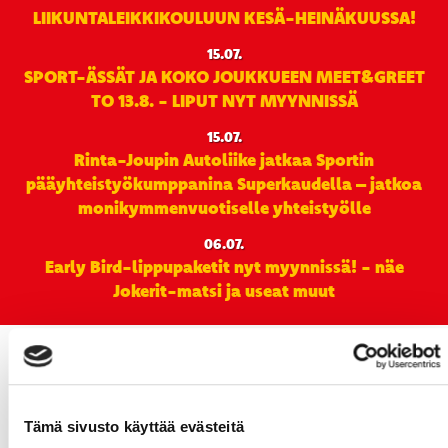
LIIKUNTALEIKKIKOULUUN KESÄ-HEINÄKUUSSA!
15.07.
SPORT-ÄSSÄT JA KOKO JOUKKUEEN MEET&GREET
TO 13.8. - LIPUT NYT MYYNNISSÄ
15.07.
Rinta-Joupin Autoliike jatkaa Sportin
pääyhteistyökumppanina Superkaudella – jatkoa
monikymmenvuotiselle yhteistyölle
06.07.
Early Bird-lippupaketit nyt myynnissä! - näe
Jokerit-matsi ja useat muut
Tämä sivusto käyttää evästeitä