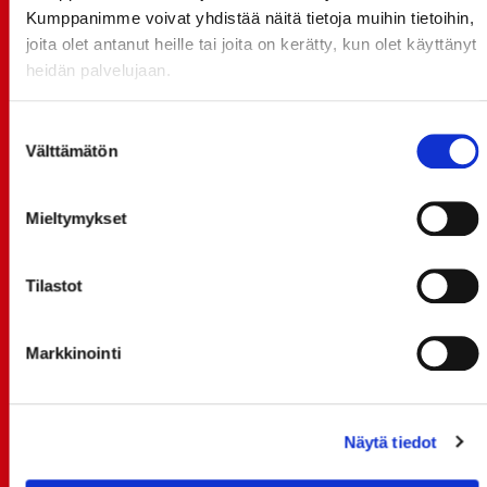
TUOREIMMAT UUTISET
Kumppanimme voivat yhdistää näitä tietoja muihin tietoihin,
joita olet antanut heille tai joita on kerätty, kun olet käyttänyt
20.07.
heidän palvelujaan.
JOKERIT-OTTELUN LIPUT MYYNTIIN HUOMENNA TI
21.7. 12:00 - ENNAKKOKYSYNTÄ POIKKEUKSELLISTA
Suostumuksen
Välttämätön
20.07.
valinta
TULE MUKAAN ILMAISEEN
LIIKUNTALEIKKIKOULUUN KESÄ-HEINÄKUUSSA!
Mieltymykset
15.07.
SPORT-ÄSSÄT JA KOKO JOUKKUEEN MEET&GREET
Tilastot
TO 13.8. - LIPUT NYT MYYNNISSÄ
15.07.
Markkinointi
Rinta-Joupin Autoliike jatkaa Sportin
pääyhteistyökumppanina Superkaudella – jatkoa
monikymmenvuotiselle yhteistyölle
Näytä tiedot
06.07.
Early Bird-lippupaketit nyt myynnissä! - näe