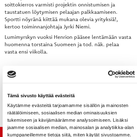
soittokierros varmisti projektin onnistumisen ja
taustatuen löytymisen pelaajan palkkaamiseen.
Sportti nöyränä kiittää mukana olevia yrityksiä!,
kertoo toiminnanjohtaja Jyrki Niemi.
Lumimyrskyn vuoksi Henrion pääsee lentämään vasta
huomenna torstaina Suomeen ja tod. näk. pelaa
vasta ensi viikolla.
John Henrion (USA)
Syntynyt: 19.01.1991 Worcester, MA, USA
Ikä: 23 vuotta
Pelipaikka: hyökkääjä
Tämä sivusto käyttää evästeitä
Kätisyys: right
Käytämme evästeitä tarjoamamme sisällön ja mainosten
räätälöimiseen, sosiaalisen median ominaisuuksien
tukemiseen ja kävijämäärämme analysoimiseen. Lisäksi
jaamme sosiaalisen median, mainosalan ja analytiikka-alan
kumppaneillemme tietoja siitä, miten käytät sivustoamme.