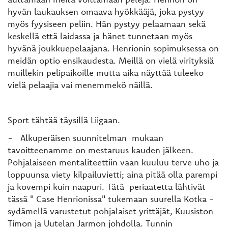
hyvän laukauksen omaava hyökkääjä, joka pystyy
myös fyysiseen peliin. Hän pystyy pelaamaan sekä
keskellä että laidassa ja hänet tunnetaan myös
hyvänä joukkuepelaajana. Henrionin sopimuksessa on
meidän optio ensikaudesta. Meillä on vielä virityksiä
muillekin pelipaikoille mutta aika näyttää tuleeko
vielä pelaajia vai menemmekö näillä.
Sport tähtää täysillä Liigaan.
- Alkuperäisen suunnitelman mukaan
tavoitteenamme on mestaruus kauden jälkeen.
Pohjalaiseen mentaliteettiin vaan kuuluu terve uho ja
loppuunsa viety kilpailuvietti; aina pitää olla parempi
ja kovempi kuin naapuri. Tätä periaatetta lähtivät
tässä " Case Henrionissa" tukemaan suurella Kotka -
sydämellä varustetut pohjalaiset yrittäjät, Kuusiston
Timon ja Uutelan Jarmon johdolla. Tunnin