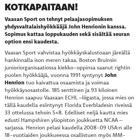
KOTKAPAITAAN!
Vaasan Sport on tehnyt pelaajasopimuksen
yhdysvaltalaishyökkääjä John Henrionin kanssa.
Sopimus kattaa loppukauden sekä sisältää seuran
option ensi kaudesta.
Vaasan Sport vahvistaa hyökkäyskalustoaan järeällä
hankinnalla ison meren takaa. Boston Bruinsin
junioriorganisaatiossa kiekko-oppinsa saanut rightin
puolen hyökkääjä, vuonna 1991 syntynyt
John
Henrion
tuo kaivattua osaamista ja voimaa
hyökkäysosastolle. 185 senttinen ja 93 kiloinen
Henrion saapuu Vaasaan ECHL –liigasta, jossa mies on
tällä kaudella esiintynyt Florida Everbladesin riveissä
33 ottelussa tehoin 5+8. Edelliset neljä kautta mies
edusti Hampshiren yliopiston joukkuetta NCAA –
sarjassa. Henrion pelasi kaudella 2008-09 USA:n alle
18-vuotiaiden joukkueessa osallistuen myös MM-