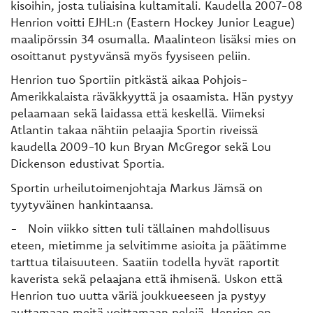
kisoihin, josta tuliaisina kultamitali. Kaudella 2007-08
Henrion voitti EJHL:n (Eastern Hockey Junior League)
maalipörssin 34 osumalla. Maalinteon lisäksi mies on
osoittanut pystyvänsä myös fyysiseen peliin.
Henrion tuo Sportiin pitkästä aikaa Pohjois-
Amerikkalaista räväkkyyttä ja osaamista. Hän pystyy
pelaamaan sekä laidassa että keskellä. Viimeksi
Atlantin takaa nähtiin pelaajia Sportin riveissä
kaudella 2009-10 kun Bryan McGregor sekä Lou
Dickenson edustivat Sportia.
Sportin urheilutoimenjohtaja Markus Jämsä on
tyytyväinen hankintaansa.
- Noin viikko sitten tuli tällainen mahdollisuus
eteen, mietimme ja selvitimme asioita ja päätimme
tarttua tilaisuuteen. Saatiin todella hyvät raportit
kaverista sekä pelaajana että ihmisenä. Uskon että
Henrion tuo uutta väriä joukkueeseen ja pystyy
auttamaan meitä voittamaan pelejä. Henrion on