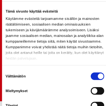
JOKERIT-OTTELUN LIPUT MYYNTIIN HUOMENNA TI
21.7. 12:00 - ENNAKKOKYSYNTÄ POIKKEUKSELLISTA
Tämä sivusto käyttää evästeitä
20.07.
Käytämme evästeitä tarjoamamme sisällön ja mainosten
TULE MUKAAN ILMAISEEN
räätälöimiseen, sosiaalisen median ominaisuuksien
LIIKUNTALEIKKIKOULUUN KESÄ-HEINÄKUUSSA!
tukemiseen ja kävijämäärämme analysoimiseen. Lisäksi
jaamme sosiaalisen median, mainosalan ja analytiikka-alan
15.07.
kumppaneillemme tietoja siitä, miten käytät sivustoamme.
SPORT-ÄSSÄT JA KOKO JOUKKUEEN MEET&GREET
Kumppanimme voivat yhdistää näitä tietoja muihin tietoihin,
TO 13.8. - LIPUT NYT MYYNNISSÄ
joita olet antanut heille tai joita on kerätty, kun olet käyttänyt
15.07.
heidän palvelujaan.
Rinta-Joupin Autoliike jatkaa Sportin
pääyhteistyökumppanina Superkaudella – jatkoa
Suostumuksen
monikymmenvuotiselle yhteistyölle
Välttämätön
valinta
06.07.
Early Bird-lippupaketit nyt myynnissä! - näe
Mieltymykset
Jokerit-matsi ja useat muut
Tilastot