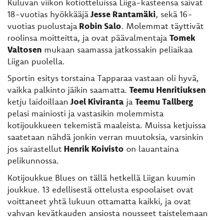
Kuluvan viikon kotiotteluissa Liiga-kasteensa saivat
18-vuotias hyökkääjä
Jesse Rantamäki
, sekä 16-
vuotias puolustaja
Robin Salo
. Molemmat täyttivät
roolinsa moitteitta, ja ovat päävalmentaja
Tomek
Valtosen
mukaan saamassa jatkossakin peliaikaa
Liigan puolella.
Sportin esitys torstaina Tapparaa vastaan oli hyvä,
vaikka palkinto jäikin saamatta.
Teemu Henritiuksen
ketju laidoillaan
Joel Kiviranta
ja
Teemu Tallberg
pelasi mainiosti ja vastasikin molemmista
kotijoukkueen tekemistä maaleista. Muissa ketjuissa
saatetaan nähdä jonkin verran muutoksia, varsinkin
jos sairastellut
Henrik Koivisto
on lauantaina
pelikunnossa.
Kotijoukkue Blues on tällä hetkellä Liigan kuumin
joukkue. 13 edellisestä ottelusta espoolaiset ovat
voittaneet yhtä lukuun ottamatta kaikki, ja ovat
vahvan kevätkauden ansiosta nousseet taistelemaan