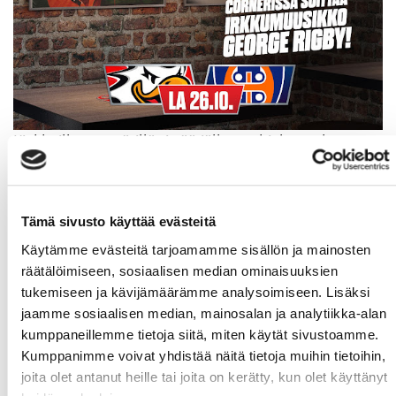
Kiekkoillan ympärillä rittää jälleen ohjelmaa, kun
SportCorner tarjoilee mahtavan otteluelämyksen.
Illan ohjelma starttaa jo kello 15:00, kun
SportCornerin ovet aukeavat! Lue alta illan ohjelma
Tämä sivusto käyttää evästeitä
SportCornerissa:
Käytämme evästeitä tarjoamamme sisällön ja mainosten
SportCornerin ohjelma - Tappara 26.10.:
räätälöimiseen, sosiaalisen median ominaisuuksien
15:00 SportCornerin ovet aukeavat
tukemiseen ja kävijämäärämme analysoimiseen. Lisäksi
jaamme sosiaalisen median, mainosalan ja analytiikka-alan
15:30 Pubivisa - vetäjinä Hjallis Harkimo & Pekka
kumppaneillemme tietoja siitä, miten käytät sivustoamme.
Keko
Kumppanimme voivat yhdistää näitä tietoja muihin tietoihin,
16:00 All Inclusive-paketin Hot Dog -buffet ja
joita olet antanut heille tai joita on kerätty, kun olet käyttänyt
juomatarjoilu alkaa