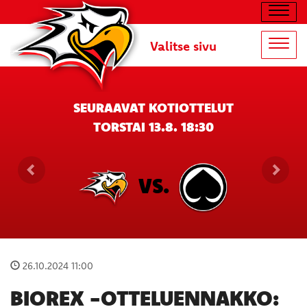
Navig
Valitse sivu
Navig
SEURAAVAT KOTIOTTELUT
TORSTAI 13.8. 18:30
VS.
26.10.2024 11:00
BIOREX -OTTELUENNAKKO: