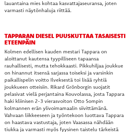
lauantaina mies kohtaa kasvattajaseuransa, joten
varmasti näytönhaluja riittää.
TAPPARAN DIESEL PUUSKUTTAA TASAISESTI
ETEENPÄIN
Kolmen edellisen kauden mestari Tappara on
aloittanut kautensa tyypilliseen tapaansa
rauhallisesti, mutta tehokkaasti. Pikkuhiljaa joukkue
on hinannut itsensä sarjassa toiseksi ja varsinkin
paikallispelin voitto Ilveksestä toi lisää ryhtiä
joukkueen otteisiin. Rikard Grönborgin suojatit
pelasivat vielä perjantaina Kouvolassa, josta Tappara
haki kliinisen 2-3 vierasvoiton Otto Sompin
kolmannen erän ylivoimamaalin siivittämänä.
Vahvaan liikkeeseen ja työntekoon luottava Tappara
on haastava vastustaja, joten Vaasassa nähdään
tiukka ja varmasti myös fyysinen taistelu tärkeistä