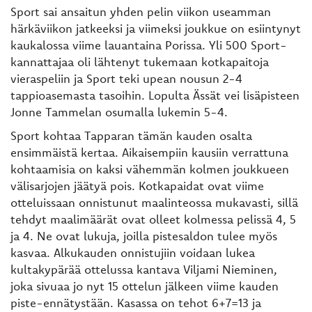
Sport sai ansaitun yhden pelin viikon useamman
härkäviikon jatkeeksi ja viimeksi joukkue on esiintynyt
kaukalossa viime lauantaina Porissa. Yli 500 Sport-
kannattajaa oli lähtenyt tukemaan kotkapaitoja
vieraspeliin ja Sport teki upean nousun 2-4
tappioasemasta tasoihin. Lopulta Ässät vei lisäpisteen
Jonne Tammelan osumalla lukemin 5-4.
Sport kohtaa Tapparan tämän kauden osalta
ensimmäistä kertaa. Aikaisempiin kausiin verrattuna
kohtaamisia on kaksi vähemmän kolmen joukkueen
välisarjojen jäätyä pois. Kotkapaidat ovat viime
otteluissaan onnistunut maalinteossa mukavasti, sillä
tehdyt maalimäärät ovat olleet kolmessa pelissä 4, 5
ja 4. Ne ovat lukuja, joilla pistesaldon tulee myös
kasvaa. Alkukauden onnistujiin voidaan lukea
kultakypärää ottelussa kantava Viljami Nieminen,
joka sivuaa jo nyt 15 ottelun jälkeen viime kauden
piste-ennätystään. Kasassa on tehot 6+7=13 ja