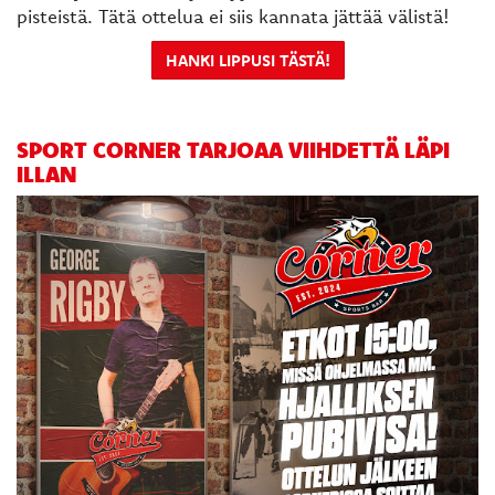
pisteistä. Tätä ottelua ei siis kannata jättää välistä!
HANKI LIPPUSI TÄSTÄ!
SPORT CORNER TARJOAA VIIHDETTÄ LÄPI
ILLAN