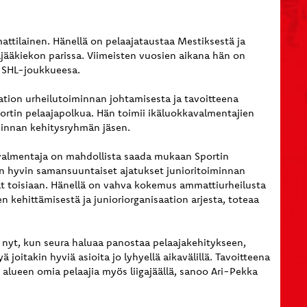
ttilainen. Hänellä on pelaajatausta
a
Mestiksestä ja
ääkiekon parissa. Viimeisten vuosien aikana hän on
n SHL-joukkueesa.
tion urheilutoiminnan johtamisesta ja tavoitteena
ortin pelaajapolkua. Hän toimii ikäluokkavalmentajien
minnan kehitysryhmän jäsen.
 valmentaja
on
mahdollista saada mukaan Sportin
on hyvin samansuuntaiset ajatukset junioritoiminnan
t
toisiaan. Hänellä on vahva kokemus ammattiurheilusta
n kehittämisestä ja junioriorganisaation arjesta, toteaa
 nyt
,
kun seura haluaa panostaa pelaajakehitykseen,
ä joitakin hyviä asioita
jo
lyhyellä aikavälillä
. T
avoitteena
alueen omia pelaajia myös liigajäällä, sanoo Ari-Pekka