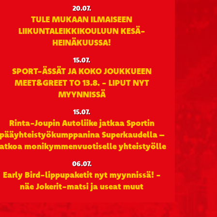
20.07.
TULE MUKAAN ILMAISEEN
LIIKUNTALEIKKIKOULUUN KESÄ-
HEINÄKUUSSA!
15.07.
SPORT-ÄSSÄT JA KOKO JOUKKUEEN
MEET&GREET TO 13.8. - LIPUT NYT
MYYNNISSÄ
15.07.
Rinta-Joupin Autoliike jatkaa Sportin
pääyhteistyökumppanina Superkaudella –
jatkoa monikymmenvuotiselle yhteistyölle
06.07.
Early Bird-lippupaketit nyt myynnissä! -
näe Jokerit-matsi ja useat muut