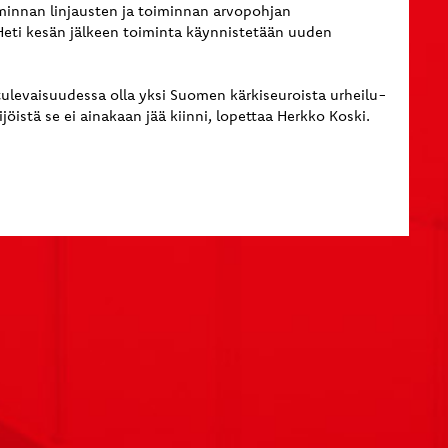
minnan linjausten ja toiminnan arvopohjan
 Heti kesän jälkeen toiminta käynnistetään uuden
 tulevaisuudessa
olla
yksi Suomen kärkiseuroista urheilu-
istä se ei ainakaan jää kiinni, lopettaa Herkko Koski.