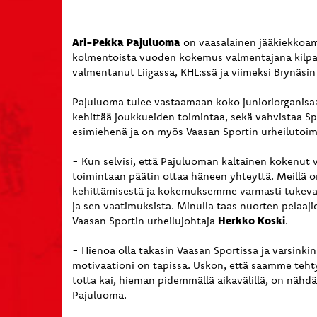
Ari-Pekka Pajuluoma
on vaasalainen jääkiekkoama
kolmentoista vuoden kokemus valmentajana kilpaj
valmentanut Liigassa, KHL:ssä ja viimeksi Brynäsi
Pajuluoma tulee vastaamaan koko junioriorganisaa
kehittää joukkueiden toimintaa
, sekä
vahvistaa Sp
esimiehenä ja on myös Vaasan Sportin urheilutoi
- Kun selvisi, että Pajuluoman kaltainen kokenut
toimintaan päätin ottaa häneen yhteyttä. Meillä 
kehittämisestä ja kokemuksemme varmasti tuke
va
ja sen vaatimuksista
.
M
inull
a
taas nuorten pelaajie
Herkko Koski
Vaasan Sportin urheilujohtaja
.
- Hienoa olla takasin Vaasan Sportissa ja varsinkin
motivaatio
ni
on tapissa. Uskon, että saa
mme
tehty
totta kai
,
hieman pidemmällä aikavälillä
,
on nähdä 
Pajuluoma.