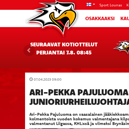
Sport Lounas
K
OSAKKAAKSI
KAU
SEURAAVAT KOTIOTTELUT
PERJANTAI 7.8. 08:45
07.04.2023 09:00
ARI-PEKKA PAJULUOMA 
JUNIORIURHEILUJOHTAJ
Ari-Pekka Pajuluoma on vaasalainen jääkiekkoamat
kolmentoista vuoden kokemus valmentajana kilpaj
valmentanut Liigassa, KHL:ssä ja viimeksi Brynäs