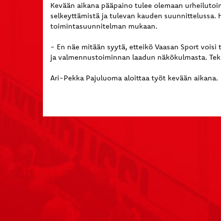
Kevään aikana pääpaino tulee olemaan urheilutoi
selkeyttämistä ja tulevan kauden suunnittelussa.
toimintasuunnitelman mukaan.
- En näe mitään syytä, etteikö Vaasan Sport voisi
ja valmennustoiminnan laadun näkökulmasta. Tekijö
Ari-Pekka Pajuluoma aloittaa työt kevään aikana.