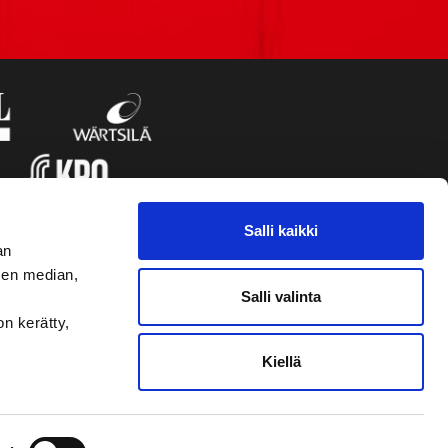
Salli kaikki
an
sen median,
Salli valinta
on kerätty,
Kiellä
VAASAN SPORT UUTISKIRJE