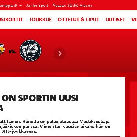
umppanit
Junior Sport
Vaasan Sähkö Areena
SIKORTIT
JOUKKUE
OTTELUT & LIPUT
UUTISET
V
VS.
ON SPORTIN UUSI
A
tilainen. Hänellä on pelaajataustaa Mestiksestä ja
ääkiekon parissa. Viimeisten vuosien aikana hän on
in SHL-joukkueesa.