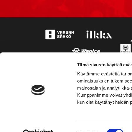
Tämä sivusto käyttää eväs
Käytämme evästeitä tarjoa
ominaisuuksien tukemisee
mainosalan ja analytiikka-
Kumppanimme voivat yhdistää 
kun olet käyttänyt heidän 
TOIMIPAIKKA
YHTEY
Suostumuksen