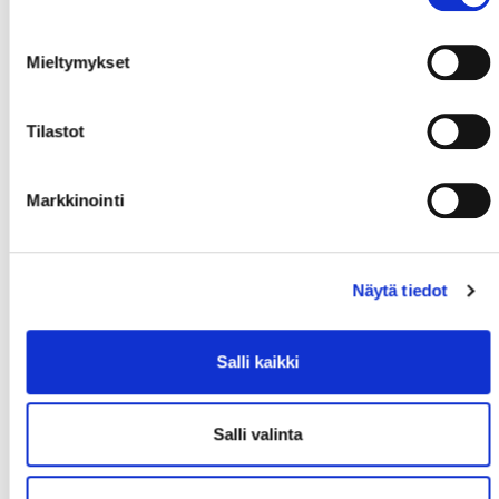
Kuopiosta tuleva Koski pääsee aloittamaan ns.
puhtaalta pöydältä.
Mieltymykset
Kun saapuu ulkopuolelta uuteen paikkaan,
ensimmäiset kuusi kuukautta ovat arvokasta aikaa,
kun vielä katsoo asioita ulkopuolisin silmin. Töihin
Tilastot
aletaan heti toukokuusta ja itse toivon, että jo nyt
mukana olevat seurahenkilöt jatkavat ja lähtevät
mukaan rakentamaan parempaa Sportia.
Vielä on
Markkinointi
aikaista tehdä suurempia linjauksia, koska
organisaatioon tutustuminen käynnistyy toden teolla,
vasta sen jälkeen, kun tehtäväni nykyisessä
Näytä tiedot
toimessani päättyy.
Tulemme vahvistamaan
organisaatioita ja itselle on tärkeää, että pystyn
osaltani vaikuttamaan tuleviin rekrytointeihin
esimerkiksi juniorijohtajaa tai valmentajia valittaessa.
Salli kaikki
Haluan edelleen nähdä paljon paikallisia tekijöitä
mukana seuran toiminnassa se on ehdoton voimavara.
Meillä on viisivuotinen strategia, mutta uskon, että
Salli valinta
lyhyelläkin aikavälillä saadaan jo tuloksia aikaan,
toteaa Koski.