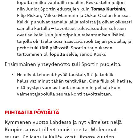
lopulta melko vauhdilla maaliin. Keskustelin paljon
Tomas Kurténin
niin Junior Sportin edustajien kuin
,
Filip Riskan, Mikko Mannerin ja Oskar Osalan kanssa.
Kaikki puhuivat samalla lailla asioista ja olivat oikeasti
samalla kartalla – tavoitteet tulevaisuuden suhteen
ovat selkeät.
kun junioripolun rakentamisen lisäksi
tarjolla oli itselle uusi haastava rooli Liigan puolella, ja
perhe tuki tätä päätöstä, Sportin tarjoukseen
tarttuminen oli lopulta selvä
, sanoo Koski.
Ensimmäinen yhteydenotto tuli Sportin puolelta.
He olivat tehneet hyvää taustatyötä ja todella
halusivat minut tähän tehtävään. Oma fiilis oli heti se,
että pystyn varmasti auttamaan niin pelaaja kuin
valmentajapolulla seuraa kohti tavoitteitaan.
PUHTAALTA PÖYDÄLTÄ
Kymmenen vuotta Lahdessa ja nyt viimeiset neljä
Kuopiossa ovat olleet onnistuneita. Molemmat
seurat, Pelicans ja KalPa, ovat Liigassa kuuden