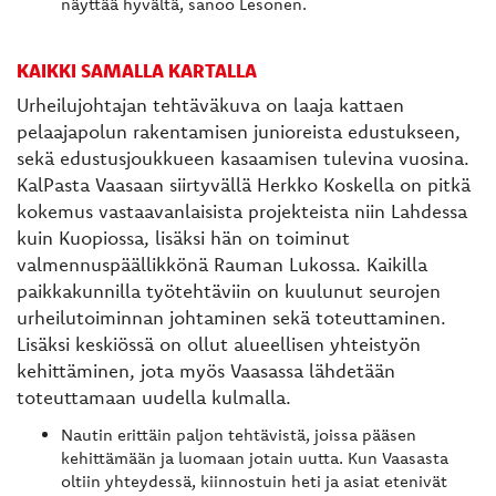
näyttää hyvältä, sanoo Lesonen.
KAIKKI SAMALLA KARTALLA
Urheilujohtajan tehtäväkuva on laaja kattaen
pelaajapolun rakentamisen junioreista edustukseen,
sekä edustusjoukkueen kasaamisen tulevina vuosina.
KalPasta Vaasaan siirtyvällä Herkko Koskella on pitkä
kokemus vastaavanlaisista projekteista niin Lahdessa
kuin Kuopiossa, lisäksi hän on toiminut
valmennuspäällikkönä Rauman Lukossa. Kaikilla
paikkakunnilla työtehtäviin on kuulunut seurojen
urheilutoiminnan johtaminen sekä toteuttaminen.
Lisäksi keskiössä on ollut alueellisen yhteistyön
kehittäminen, jota myös Vaasassa lähdetään
toteuttamaan uudella kulmalla.
Nautin erittäin paljon tehtävistä, joissa pääsen
kehittämään ja luomaan jotain uutta. Kun Vaasasta
oltiin yhteydessä, kiinnostuin heti ja asiat etenivät