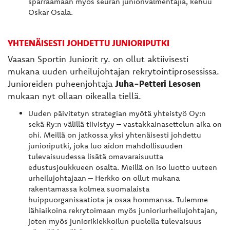
sparraamaan myös seuran juniorivalmentajia, kehuu
Oskar Osala.
YHTENÄISESTI JOHDETTU JUNIORIPUTKI
Vaasan Sportin Juniorit ry. on ollut aktiivisesti
mukana uuden urheilujohtajan rekrytointiprosessissa.
Junioreiden puheenjohtaja
Juha-Petteri Lesosen
mukaan nyt ollaan oikealla tiellä.
Uuden päivitetyn strategian myötä yhteistyö Oy:n
sekä Ry:n välillä tiivistyy – vastakkainasettelun aika on
ohi. Meillä on jatkossa yksi yhtenäisesti johdettu
junioriputki, joka luo aidon mahdollisuuden
tulevaisuudessa lisätä omavaraisuutta
edustusjoukkueen osalta. Meillä on iso luotto uuteen
urheilujohtajaan – Herkko on ollut mukana
rakentamassa kolmea suomalaista
huippuorganisaatiota ja osaa hommansa. Tulemme
lähiaikoina rekrytoimaan myös junioriurheilujohtajan,
joten myös juniorikiekkoilun puolella tulevaisuus