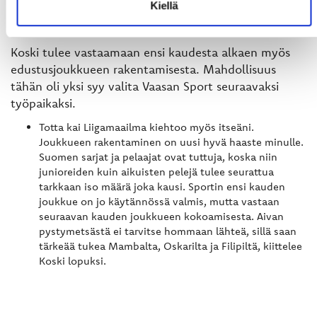
Kiellä
LIIGAJOUKKUEEN RAKENTAMINEN UUSI HAASTE
Koski tulee vastaamaan ensi kaudesta alkaen myös
edustusjoukkueen rakentamisesta. Mahdollisuus
tähän oli yksi syy valita Vaasan Sport seuraavaksi
työpaikaksi.
Totta kai Liigamaailma kiehtoo myös itseäni.
Joukkueen rakentaminen on uusi hyvä haaste minulle.
Suomen sarjat ja pelaajat ovat tuttuja, koska niin
junioreiden kuin aikuisten pelejä tulee seurattua
tarkkaan iso määrä joka kausi. Sportin ensi kauden
joukkue on jo käytännössä valmis, mutta vastaan
seuraavan kauden joukkueen kokoamisesta. Aivan
pystymetsästä ei tarvitse hommaan lähteä, sillä saan
tärkeää tukea Mambalta, Oskarilta ja Filipiltä, kiittelee
Koski lopuksi.