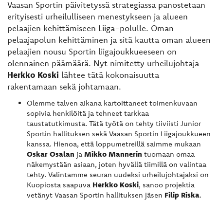
Vaasan Sportin päivitetyssä strategiassa panostetaan
erityisesti urheilulliseen menestykseen ja alueen
pelaajien kehittämiseen Liiga-polulle. Oman
pelaajapolun kehittäminen ja sitä kautta oman alueen
pelaajien nousu Sportin liigajoukkueeseen on
olennainen päämäärä. Nyt nimitetty urheilujohtaja
Herkko Koski
lähtee tätä kokonaisuutta
rakentamaan sekä johtamaan.
Olemme talven aikana kartoittaneet toimenkuvaan
sopivia henkilöitä ja tehneet tarkkaa
taustatutkimusta. Tätä työtä on tehty tiiviisti Junior
Sportin hallituksen sekä Vaasan Sportin Liigajoukkueen
kanssa. Hienoa, että loppumetreillä saimme mukaan
Oskar Osalan
Mikko Mannerin
ja
tuomaan omaa
näkemystään asiaan, joten hyvällä tiimillä on valintaa
tehty. Valintamme seuran uudeksi urheilujohtajaksi on
Herkko Koski
Kuopiosta saapuva
, sanoo projektia
Filip Riska
vetänyt Vaasan Sportin hallituksen jäsen
.