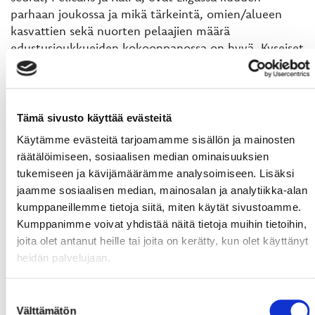
parhaan joukossa ja mikä tärkeintä, omien/alueen
kasvattien sekä nuorten pelaajien määrä
edustusjoukkueiden kokoonpanossa on hyvä. Kyseiset
seurat toimivat hyvänä esimerkkinä myös Sportille,
miten vahvan pelaajapolun kautta edustusjoukkue
saadaan mahdollisimman omavaraiseksi ja
menestymään. Tätä työtä Koski tulee nyt tekemään
Tämä sivusto käyttää evästeitä
Vaasassa.
Käytämme evästeitä tarjoamamme sisällön ja mainosten
Sportin kokoinen organisaatio tarvitsee
räätälöimiseen, sosiaalisen median ominaisuuksien
omavaraisuutta pelaajatuotannossaan
tukemiseen ja kävijämäärämme analysoimiseen. Lisäksi
menestyäkseen. Jotta pelaajapolku toimii, on
jaamme sosiaalisen median, mainosalan ja analytiikka-alan
osakeyhtiön ja ry:n välit sekä yhteinen näkymä oltava
kumppaneillemme tietoja siitä, miten käytät sivustoamme.
kunnossa. Tämä eikä aikaisemmatkaan projektit ole
Kumppanimme voivat yhdistää näitä tietoja muihin tietoihin,
olleet yhden miehen show, vaikka jonkun pitää totta
joita olet antanut heille tai joita on kerätty, kun olet käyttänyt
kai toimintaa johtaa. Ympärille tarvitaan hyviä,
heidän palvelujaan.
motivoituneita ja ammattitaitoisia ihmisiä, kuten
itselläni on Lahdessa ja Kuopiossa ollut. Kun seuralla
on vahvat arvot, tuki valmentajille ja selkeä visio mihin
Suostumuksen
ollaan suuntaamassa, ollaan oikealla tiellä.
Välttämätön
valinta