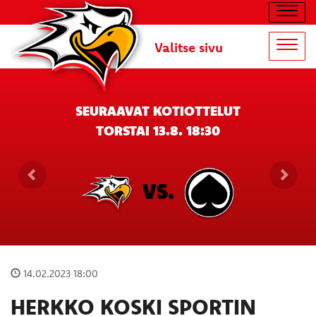
Navig
Valitse sivu
Navig
SEURAAVAT KOTIOTTELUT
TORSTAI 13.8. 18:30
VS.
14.02.2023 18:00
HERKKO KOSKI SPORTIN