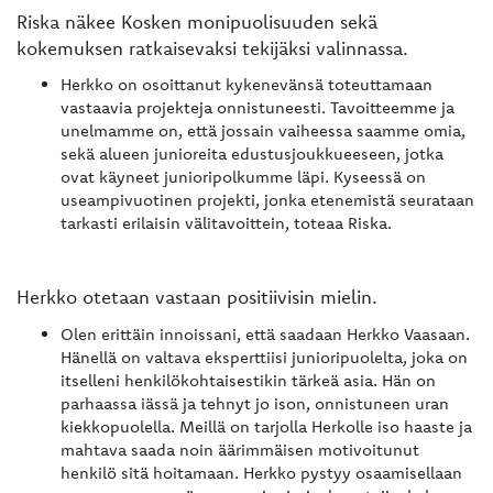
Riska näkee Kosken monipuolisuuden sekä
kokemuksen ratkaisevaksi tekijäksi valinnassa.
Herkko on osoittanut kykenevänsä toteuttamaan
vastaavia projekteja onnistuneesti. Tavoitteemme ja
unelmamme on, että jossain vaiheessa saamme omia,
sekä alueen junioreita edustusjoukkueeseen, jotka
ovat käyneet junioripolkumme läpi. Kyseessä on
useampivuotinen projekti, jonka etenemistä seurataan
tarkasti erilaisin välitavoittein, toteaa Riska.
Herkko otetaan vastaan positiivisin mielin.
Olen erittäin innoissani, että saadaan Herkko Vaasaan.
Hänellä on valtava eksperttiisi junioripuolelta, joka on
itselleni henkilökohtaisestikin tärkeä asia. Hän on
parhaassa iässä ja tehnyt jo ison, onnistuneen uran
kiekkopuolella. Meillä on tarjolla Herkolle iso haaste ja
mahtava saada noin äärimmäisen motivoitunut
henkilö sitä hoitamaan. Herkko pystyy osaamisellaan