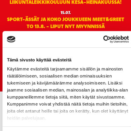
LIIKUNTALEIKKIKOULUUN KESÄ-HEINÄKUUSSA!
15.07.
SPORT-ÄSSÄT JA KOKO JOUKKUEEN MEET&GREET
TO 13.8. - LIPUT NYT MYYNNISSÄ
15.07.
Rinta-Joupin Autoliike jatkaa Sportin
pääyhteistyökumppanina Superkaudella – jatkoa
monikymmenvuotiselle yhteistyölle
Tämä sivusto käyttää evästeitä
06.07.
Käytämme evästeitä tarjoamamme sisällön ja mainosten
Early Bird-lippupaketit nyt myynnissä! - näe
räätälöimiseen, sosiaalisen median ominaisuuksien
Jokerit-matsi ja useat muut
tukemiseen ja kävijämäärämme analysoimiseen. Lisäksi
jaamme sosiaalisen median, mainosalan ja analytiikka-alan
kumppaneillemme tietoja siitä, miten käytät sivustoamme.
Kumppanimme voivat yhdistää näitä tietoja muihin tietoihin,
joita olet antanut heille tai joita on kerätty, kun olet käyttänyt
heidän palvelujaan.