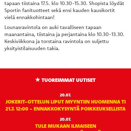
tapaan tiistaina 17.5. klo 10.30-15.30. Shopista löydät
Sportin fanituotteet sekä ensi kauden kausikortit
vielä ennakkohintaan!
Lounasravintola on auki tavalliseen tapaan
maanantaina, tiistaina ja perjantaina klo 10.30-13.30.
Keskiviikkona ja torstaina ravintola on suljettu
yksityistilaisuuden takia.
TUOREIMMAT UUTISET
20.07.
JOKERIT-OTTELUN LIPUT MYYNTIIN HUOMENNA TI
21.7. 12:00 - ENNAKKOKYSYNTÄ POIKKEUKSELLISTA
20.07.
TULE MUKAAN ILMAISEEN