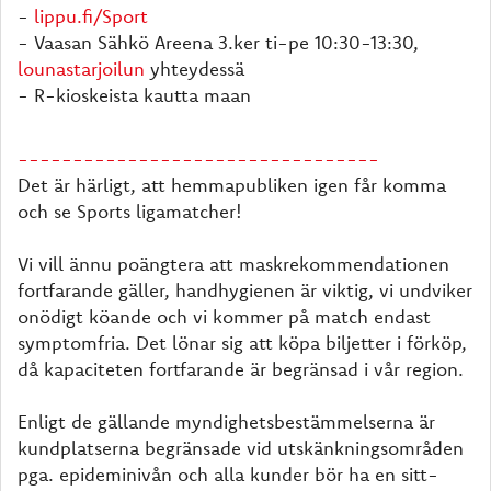
-
lippu.fi/Sport
- Vaasan Sähkö Areena 3.ker ti-pe 10:30-13:30,
lounastarjoilun
yhteydessä
- R-kioskeista kautta maan
---------------------------------
Det är härligt, att hemmapubliken igen får komma
och se Sports ligamatcher!
Vi vill ännu poängtera att maskrekommendationen
fortfarande gäller, handhygienen är viktig, vi undviker
onödigt köande och vi kommer på match endast
symptomfria. Det lönar sig att köpa biljetter i förköp,
då kapaciteten fortfarande är begränsad i vår region.
Enligt de gällande myndighetsbestämmelserna är
kundplatserna begränsade vid utskänkningsområden
pga. epideminivån och alla kunder bör ha en sitt-