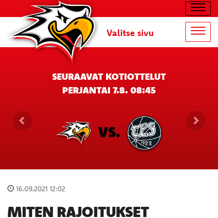
Navig
Valitse sivu
Navig
SEURAAVAT KOTIOTTELUT
PERJANTAI 7.8. 08:45
VS.
16.09.2021 12:02
MITEN RAJOITUKSET