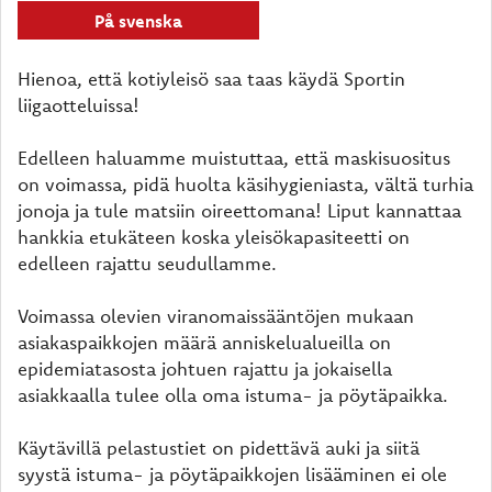
På svenska
Hienoa, että kotiyleisö saa taas käydä Sportin
liigaotteluissa!
Edelleen haluamme muistuttaa, että maskisuositus
on voimassa, pidä huolta käsihygieniasta, vältä turhia
jonoja ja tule matsiin oireettomana! Liput kannattaa
hankkia etukäteen koska yleisökapasiteetti on
edelleen rajattu seudullamme.
Voimassa olevien viranomaissääntöjen mukaan
asiakaspaikkojen määrä anniskelualueilla on
epidemiatasosta johtuen rajattu ja jokaisella
asiakkaalla tulee olla oma istuma- ja pöytäpaikka.
Käytävillä pelastustiet on pidettävä auki ja siitä
syystä istuma- ja pöytäpaikkojen lisääminen ei ole