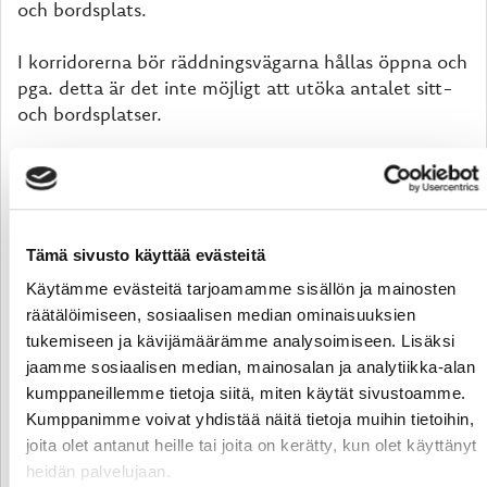
och bordsplats.
I korridorerna bör räddningsvägarna hållas öppna och
pga. detta är det inte möjligt att utöka antalet sitt-
och bordsplatser.
Kioskmat, kaffe, sötsaker och läskedrycker kan vi
sälja fritt åt alla kunder och dessa kan avnjutas på
läktarplatserna.
Tämä sivusto käyttää evästeitä
Vi hoppas säkert alla, att restriktionerna kan tas bort
Käytämme evästeitä tarjoamamme sisällön ja mainosten
under oktober månad. En hög vaccinationsgrad
räätälöimiseen, sosiaalisen median ominaisuuksien
möjliggör detta.
tukemiseen ja kävijämäärämme analysoimiseen. Lisäksi
jaamme sosiaalisen median, mainosalan ja analytiikka-alan
Vi beklagar specialarrangemangen, men det är viktigt
kumppaneillemme tietoja siitä, miten käytät sivustoamme.
att vi alla följer dem!
Kumppanimme voivat yhdistää näitä tietoja muihin tietoihin,
joita olet antanut heille tai joita on kerätty, kun olet käyttänyt
Vasa Sport
heidän palvelujaan.