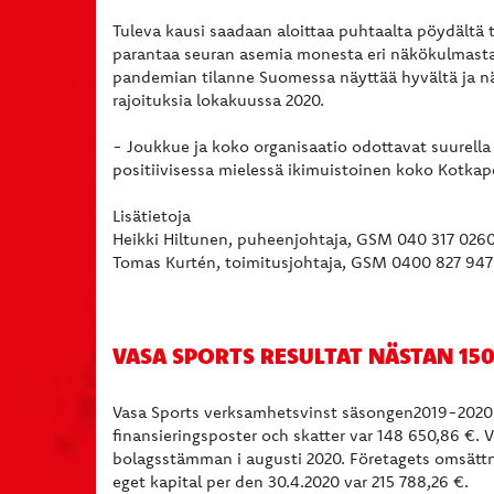
Tuleva kausi saadaan aloittaa puhtaalta pöydältä
parantaa seuran asemia monesta eri näkökulmasta 
pandemian tilanne Suomessa näyttää hyvältä ja näi
rajoituksia lokakuussa 2020.
- Joukkue ja koko organisaatio odottavat suurella 
positiivisessa mielessä ikimuistoinen koko Kotkape
Lisätietoja
Heikki Hiltunen, puheenjohtaja, GSM 040 317 026
Tomas Kurtén, toimitusjohtaja, GSM 0400 827 947
VASA SPORTS RESULTAT NÄSTAN 15
Vasa Sports verksamhetsvinst säsongen2019-2020 v
finansieringsposter och skatter var 148 650,86 €. 
bolagsstämman i augusti 2020. Företagets omsättn
eget kapital per den 30.4.2020 var 215 788,26 €.