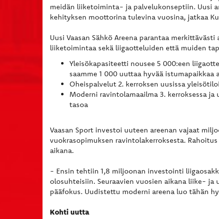
meidän liiketoiminta- ja palvelukonseptiin. Uusi 
kehityksen moottorina tulevina vuosina, jatkaa Ku
Uusi Vaasan Sähkö Areena parantaa merkittävästi a
liiketoimintaa sekä liigaotteluiden että muiden t
Yleisökapasiteetti nousee 5 000:een liigaott
saamme 1 000 uuttaa hyvää istumapaikkaa 
Oheispalvelut 2. kerroksen uusissa yleisötil
Moderni ravintolamaailma 3. kerroksessa ja u
tasoa
Vaasan Sport investoi uuteen areenan vajaat milj
vuokrasopimuksen ravintolakerroksesta. Rahoitus 
aikana.
- Ensin tehtiin 1,8 miljoonan investointi liigaosak
olosuhteisiin. Seuraavien vuosien aikana liike- j
pääfokus. Uudistettu moderni areena luo tähän hyv
Kohti uutta