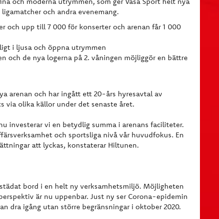
fina och moderna utrymmen, som ger Vasa Sport helt nya
r ligamatcher och andra evenemang.
er och upp till 7 000 för konserter och arenan får 1 000
dligt i ljusa och öppna utrymmen
n och de nya logerna på 2. våningen möjliggör en bättre
ya arenan och har ingått ett 20-års hyresavtal av
 via olika källor under det senaste året.
 nu investerar vi en betydlig summa i arenans faciliteter.
färsverksamhet och sportsliga nivå vår huvudfokus. En
ttningar att lyckas, konstaterar Hiltunen.
tädat bord i en helt ny verksamhetsmiljö. Möjligheten
 perspektiv är nu uppenbar. Just ny ser Corona-epidemin
kan dra igång utan större begränsningar i oktober 2020.