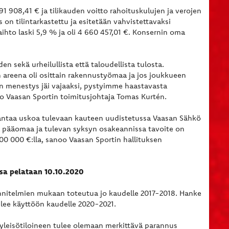
91 908,41 € ja tilikauden voitto rahoituskulujen ja verojen
s on tilintarkastettu ja esitetään vahvistettavaksi
ihto laski 5,9 % ja oli 4 660 457,01 €. Konsernin oma
n sekä urheilullista että taloudellista tulosta.
un areena oli osittain rakennustyömaa ja jos joukkueen
nen menestys jäi vajaaksi, pystyimme haastavasta
oo Vaasan Sportin toimitusjohtaja Tomas Kurtén.
a antaa uskoa tulevaan kauteen uudistetussa Vaasan Sähkö
aa pääomaa ja tulevan syksyn osakeannissa tavoite on
0 000 €:lla, sanoo Vaasan Sportin hallituksen
sa pelataan 10.10.2020
nnitelmien mukaan toteutua jo kaudelle 2017-2018. Hanke
ulee käyttöön kaudelle 2020-2021.
yleisötiloineen tulee olemaan merkittävä parannus