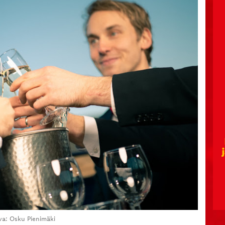
va: Osku Pienimäki