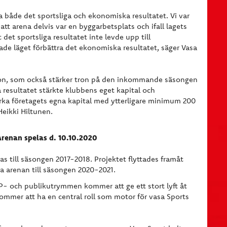
a både det sportsliga och ekonomiska resultatet. Vi var
tt arena delvis var en byggarbetsplats och ifall lagets
 det sportsliga resultatet inte levde upp till
nade läget förbättra det ekonomiska resultatet, säger Vasa
ation, som också stärker tron på den inkommande säsongen
a resultatet stärkte klubbens eget kapital och
ärka företagets egna kapital med ytterligare minimum 200
Heikki Hiltunen.
Arenan spelas d. 10.10.2020
as till säsongen 2017-2018. Projektet flyttades framåt
 arenan till säsongen 2020-2021.
P- och publikutrymmen kommer att ge ett stort lyft åt
ommer att ha en central roll som motor för vasa Sports