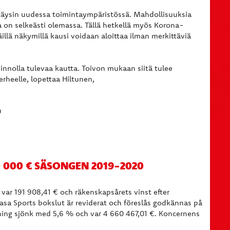
 täysin uudessa toimintaympäristössä. Mahdollisuuksia
on selkeästi olemassa. Tällä hetkellä myös Korona-
llä näkymillä kausi voidaan aloittaa ilman merkittäviä
innolla tulevaa kautta. Toivon mukaan siitä tulee
rheelle, lopettaa Hiltunen,
0
0 000 € SÄSONGEN 2019-2020
ar 191 908,41 € och räkenskapsårets vinst efter
Vasa Sports bokslut är reviderat och föreslås godkännas på
ing sjönk med 5,6 % och var 4 660 467,01 €. Koncernens