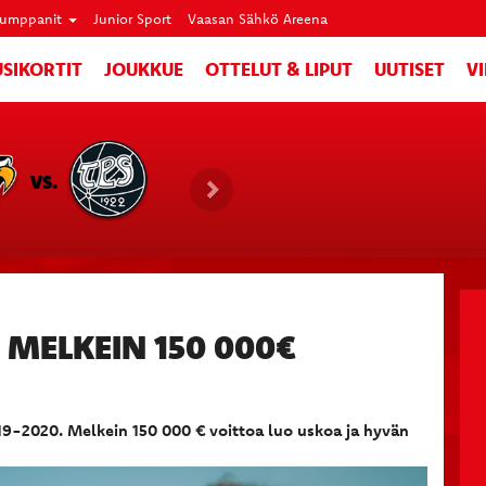
umppanit
Junior Sport
Vaasan Sähkö Areena
SIKORTIT
JOUKKUE
OTTELUT & LIPUT
UUTISET
V
VS.
 MELKEIN 150 000€
019-2020. Melkein 150 000 € voittoa luo uskoa ja hyvän