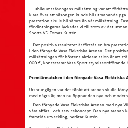
- Jubileumssäsongens målsättning var att förbättr
klara över att säsongen kunde bli utmanande pga. a
prestation skulle bli sämre än vår målsättning. Fast
förväntningarna lyckades vi till trots av det utma
Sports VD Tomas Kurtén.
- Det positiva resultatet är förstås en bra prest
i den förnyade Vasa Elektriska Arenan. Det positiv
målsättningen för höstens aktieemission är att st
000 €, konstaterar Vasa Sport styrelseordförande 
Premiärmatchen i den förnyade Vasa Elektriska 
Ursprungligen var det tänkt att arenan skulle förny
med några år, men nu öppnar den nya och moderna
- Den förnyade Vasa Elektriska Arenan med nya VI
våra affärs- och servicekoncept. Den nya arenan k
framtida utveckling, berätar Kurtén.