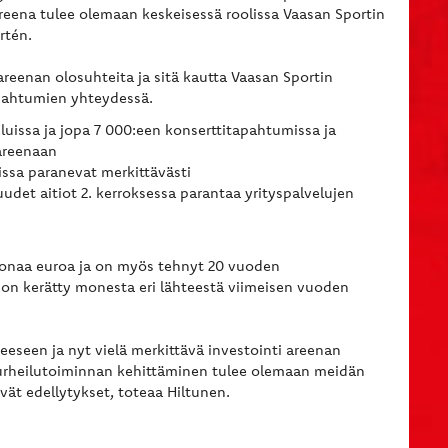
areena tulee olemaan keskeisessä roolissa Vaasan Sportin
rtén.
reenan olosuhteita ja sitä kautta Vaasan Sportin
apahtumien yhteydessä.
eluissa ja jopa 7 000:een konserttitapahtumissa ja
areenaan
oissa paranevat merkittävästi
udet aitiot 2. kerroksessa parantaa yrityspalvelujen
oonaa euroa ja on myös tehnyt 20 vuoden
on kerätty monesta eri lähteestä viimeisen vuoden
keeseen ja nyt vielä merkittävä investointi areenan
a urheilutoiminnan kehittäminen tulee olemaan meidän
ät edellytykset, toteaa Hiltunen.