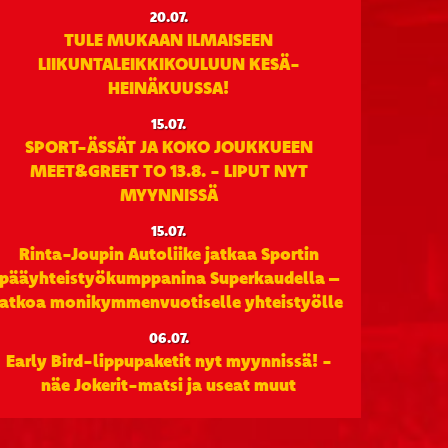
20.07.
TULE MUKAAN ILMAISEEN
LIIKUNTALEIKKIKOULUUN KESÄ-
HEINÄKUUSSA!
15.07.
SPORT-ÄSSÄT JA KOKO JOUKKUEEN
MEET&GREET TO 13.8. - LIPUT NYT
MYYNNISSÄ
15.07.
Rinta-Joupin Autoliike jatkaa Sportin
pääyhteistyökumppanina Superkaudella –
jatkoa monikymmenvuotiselle yhteistyölle
06.07.
Early Bird-lippupaketit nyt myynnissä! -
näe Jokerit-matsi ja useat muut