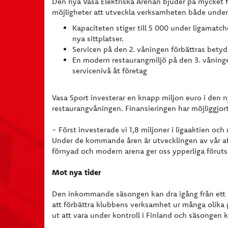
Den nya Vasa Elektriska Arenan bjuder på mycket 
möjligheter att utveckla verksamheten både unde
Kapaciteten stiger till 5 000 under ligamatch
nya sittplatser.
Servicen på den 2. våningen förbättras bety
En modern restaurangmiljö på den 3. våninge
servicenivå åt företag
Vasa Sport investerar en knapp miljon euro i den n
restaurangvåningen. Finansieringen har möjliggjorts
- Först investerade vi 1,8 miljoner i ligaaktien och
Under de kommande åren är utvecklingen av vår af
förnyad och modern arena ger oss ypperliga förutsä
Mot nya tider
Den inkommande säsongen kan dra igång från ett s
att förbättra klubbens verksamhet ur många olika
ut att vara under kontroll i Finland och säsongen 