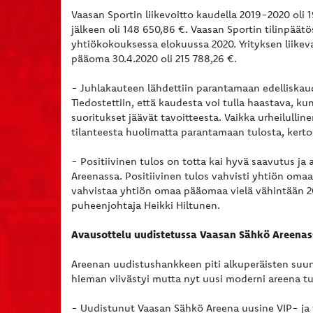
Vaasan Sportin liikevoitto kaudella 2019-2020 oli 1
jälkeen oli 148 650,86 €. Vaasan Sportin tilinpäätö
yhtiökokouksessa elokuussa 2020. Yrityksen liikeva
pääoma 30.4.2020 oli 215 788,26 €.
- Juhlakauteen lähdettiin parantamaan edelliskaude
Tiedostettiin, että kaudesta voi tulla haastava, k
suoritukset jäävät tavoitteesta. Vaikka urheilulli
tilanteesta huolimatta parantamaan tulosta, kert
- Positiivinen tulos on totta kai hyvä saavutus j
Areenassa. Positiivinen tulos vahvisti yhtiön om
vahvistaa yhtiön omaa pääomaa vielä vähintään 20
puheenjohtaja Heikki Hiltunen.
Avausottelu uudistetussa Vaasan Sähkö Areenas
Areenan uudistushankkeen piti alkuperäisten suu
hieman viivästyi mutta nyt uusi moderni areena t
- Uudistunut Vaasan Sähkö Areena uusine VIP- ja 