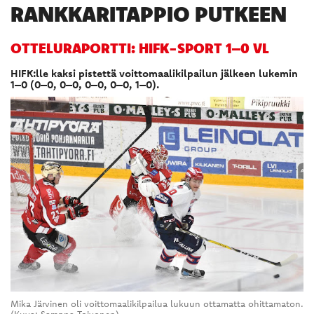
RANKKARITAPPIO PUTKEEN
OTTELURAPORTTI: HIFK-SPORT 1–0 VL
HIFK:lle kaksi pistettä voittomaalikilpailun jälkeen lukemin
1–0 (0–0, 0–0, 0–0, 0–0, 1–0).
Mika Järvinen oli voittomaalikilpailua lukuun ottamatta ohittamaton.
(Kuva: Samppa Toivonen)