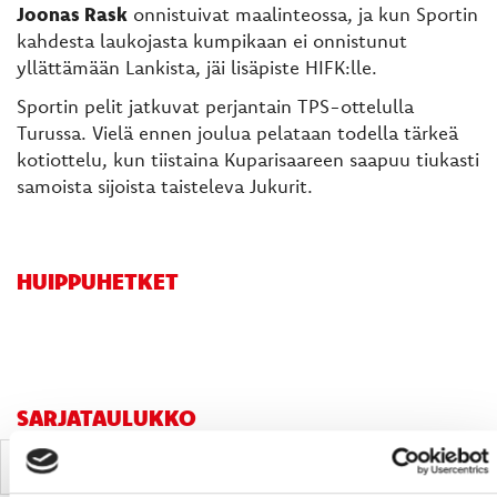
Joonas Rask
onnistuivat maalinteossa, ja kun Sportin
kahdesta laukojasta kumpikaan ei onnistunut
yllättämään Lankista, jäi lisäpiste HIFK:lle.
Sportin pelit jatkuvat perjantain TPS-ottelulla
Turussa. Vielä ennen joulua pelataan todella tärkeä
kotiottelu, kun tiistaina Kuparisaareen saapuu tiukasti
samoista sijoista taisteleva Jukurit.
HUIPPUHETKET
SARJATAULUKKO
P
#
Joukkue
O
V
T
H
TM
PM
LP
P/O