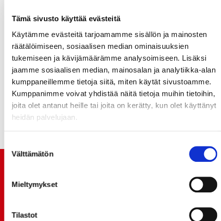
Tämä sivusto käyttää evästeitä
Käytämme evästeitä tarjoamamme sisällön ja mainosten
SEURAAVA KOTIOTTELU
räätälöimiseen, sosiaalisen median ominaisuuksien
tukemiseen ja kävijämäärämme analysoimiseen. Lisäksi
Sport–Jukurit tiistaina 20. joulukuuta kello 18:30.
jaamme sosiaalisen median, mainosalan ja analytiikka-alan
kumppaneillemme tietoja siitä, miten käytät sivustoamme.
Kumppanimme voivat yhdistää näitä tietoja muihin tietoihin,
Osta liput tästä!
joita olet antanut heille tai joita on kerätty, kun olet käyttänyt
heidän palvelujaan.
Suostumuksen
Välttämätön
valinta
TUOREIMMAT UUTISET
Mieltymykset
20.07.
JOKERIT-OTTELUN LIPUT MYYNTIIN HUOMENNA TI
Tilastot
21.7. 12:00 - ENNAKKOKYSYNTÄ POIKKEUKSELLISTA