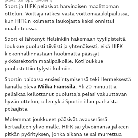
Sport ja HIFK pelasivat harvinaisen maalittoman
ottelun. Voittaja ratkesi vasta voittomaalikilpailussa,
kun HIFK:n kolmesta laukojasta kaksi onnistui
maalinteossa.
Sport ei lähtenyt Helsinkiin hakemaan tyylipisteitä.
Joukkue puolusti tiiviisti ja yhtenäisesti, eikä HIFK
kiekonhallinnastaan huolimatta päässyt
ykkössektorin maalipaikoille. Kotijoukkue
puolustettiin tylysti kulmiin.
Sportin paidassa ensiesiintymisensä teki Hermeksestä
lainalla oleva
Miika Franssila
. Yli 20 minuuttia
peliaikaa kellottanut puolustaja pelasi vakuuttavan
hyvän ottelun, ollen yksi Sportin illan parhaista
pelaajista.
Molemmat joukkueet pääsivät avauserässä
kertaalleen ylivoimalle. HIFK sai ylivoimansa jälkeen
pitkän pyörityksen, jonka aikana se sai murrettua