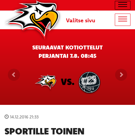
Navig
Valitse sivu
Navig
SEURAAVAT KOTIOTTELUT
PERJANTAI 7.8. 08:45
VS.
14.12.2016 21:33
SPORTILLE TOINEN