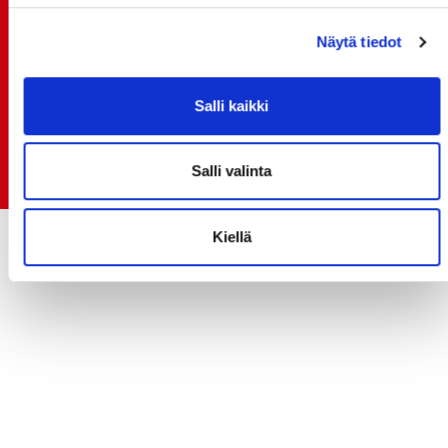
15.07.
Rinta-Joupin Autoliike jatkaa Sportin
Näytä tiedot
pääyhteistyökumppanina Superkaudella – jatkoa
monikymmenvuotiselle yhteistyölle
Salli kaikki
06.07.
Early Bird-lippupaketit nyt myynnissä! - näe
Salli valinta
Jokerit-matsi ja useat muut
Kiellä