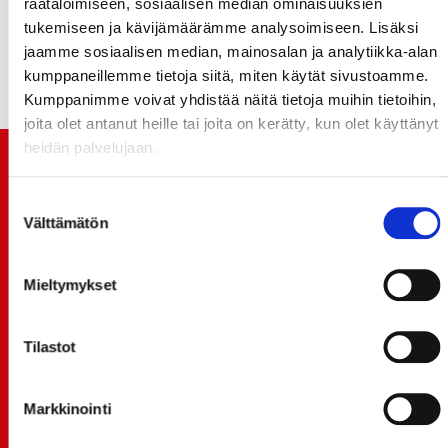
räätälöimiseen, sosiaalisen median ominaisuuksien
Tapparan – jonka myös torjunnat Garteig 29, Järvinen
tukemiseen ja kävijämäärämme analysoimiseen. Lisäksi
22, kertovat. Sportin pelit jatkuvat perjantaina
jaamme sosiaalisen median, mainosalan ja analytiikka-alan
Kuopiossa KalPan vieraana.
kumppaneillemme tietoja siitä, miten käytät sivustoamme.
Kumppanimme voivat yhdistää näitä tietoja muihin tietoihin,
joita olet antanut heille tai joita on kerätty, kun olet käyttänyt
heidän palvelujaan.
TUOREIMMAT UUTISET
Suostumuksen
20.07.
Välttämätön
valinta
JOKERIT-OTTELUN LIPUT MYYNTIIN HUOMENNA TI
21.7. 12:00 - ENNAKKOKYSYNTÄ POIKKEUKSELLISTA
Mieltymykset
20.07.
TULE MUKAAN ILMAISEEN
Tilastot
LIIKUNTALEIKKIKOULUUN KESÄ-HEINÄKUUSSA!
15.07.
SPORT-ÄSSÄT JA KOKO JOUKKUEEN MEET&GREET
Markkinointi
TO 13.8. - LIPUT NYT MYYNNISSÄ