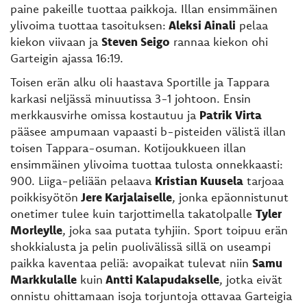
paine pakeille tuottaa paikkoja. Illan ensimmäinen
ylivoima tuottaa tasoituksen:
Aleksi Ainali
pelaa
kiekon viivaan ja
Steven Seigo
rannaa kiekon ohi
Garteigin ajassa 16:19.
Toisen erän alku oli haastava Sportille ja Tappara
karkasi neljässä minuutissa 3-1 johtoon. Ensin
merkkausvirhe omissa kostautuu ja
Patrik Virta
pääsee ampumaan vapaasti b-pisteiden välistä illan
toisen Tappara-osuman. Kotijoukkueen illan
ensimmäinen ylivoima tuottaa tulosta onnekkaasti:
900. Liiga-peliään pelaava
Kristian Kuusela
tarjoaa
poikkisyötön
Jere Karjalaiselle
, jonka epäonnistunut
onetimer tulee kuin tarjottimella takatolpalle
Tyler
Morleylle
, joka saa putata tyhjiin. Sport toipuu erän
shokkialusta ja pelin puolivälissä sillä on useampi
paikka kaventaa peliä: avopaikat tulevat niin
Samu
Markkulalle
kuin
Antti Kalapudakselle
, jotka eivät
onnistu ohittamaan isoja torjuntoja ottavaa Garteigia