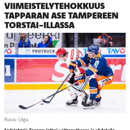
VIIMEISTELYTEHOKKUUS
TAPPARAN ASE TAMPEREEN
TORSTAI-ILLASSA
Kuva: Liiga
Sarjajohtaja Tappara jatkoi voittoputkeaan jo yhdeksän