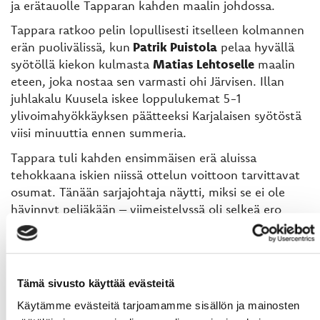
ja erätauolle Tapparan kahden maalin johdossa.
Tappara ratkoo pelin lopullisesti itselleen kolmannen
erän puolivälissä, kun
Patrik Puistola
pelaa hyvällä
syötöllä kiekon kulmasta
Matias Lehtoselle
maalin
eteen, joka nostaa sen varmasti ohi Järvisen. Illan
juhlakalu Kuusela iskee loppulukemat 5-1
ylivoimahyökkäyksen päätteeksi Karjalaisen syötöstä
viisi minuuttia ennen summeria.
Tappara tuli kahden ensimmäisen erä aluissa
tehokkaana iskien niissä ottelun voittoon tarvittavat
osumat. Tänään sarjajohtaja näytti, miksi se ei ole
hävinnyt peliäkään – viimeistelyssä oli selkeä ero
joukkueiden välillä ja Liigan kovin hyökkäyskalusto
tekee tuhojaan hyvällä prosentilla. Sportin
etsikkoaika oli toisen erän loppupuoliskolla, mutta
viimeistely ei ollut tänään pisteisiin vaadittavalla
Tämä sivusto käyttää evästeitä
tasolla. Muutoin joukkueen tekeminen oli pirteää ja
Käytämme evästeitä tarjoamamme sisällön ja mainosten
liike hyvää, se haastoi ennakkoluulottomasti