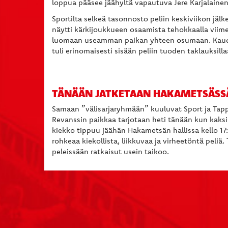
loppua pääsee jäähyltä vapautuva Jere Karjalainen
Sportilta selkeä tasonnosto peliin keskiviikon jälke
näytti kärkijoukkueen osaamista tehokkaalla viime
luomaan useamman paikan yhteen osumaan. Kaude
tuli erinomaisesti sisään peliin tuoden taklauksil
TÄNÄÄN JATKETAAN HAKAMETSÄSSÄ
Samaan ”välisarjaryhmään” kuuluvat Sport ja Tap
Revanssin paikkaa tarjotaan heti tänään kun kaksi
kiekko tippuu jäähän Hakametsän hallissa kello 17:
rohkeaa kiekollista, liikkuvaa ja virheetöntä peliä. 
peleissään ratkaisut usein taikoo.