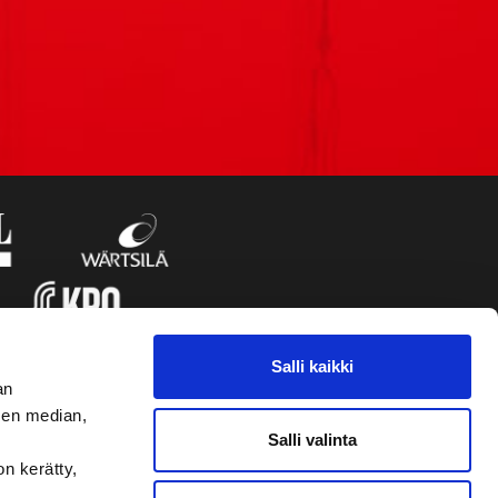
Salli kaikki
an
sen median,
Salli valinta
on kerätty,