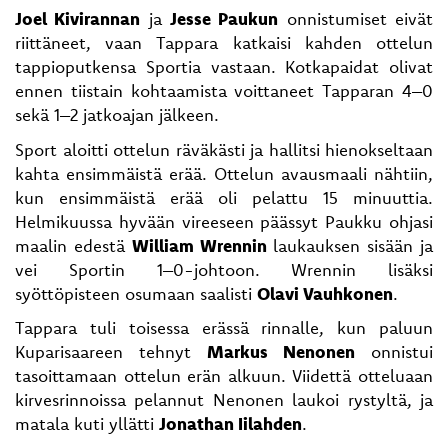
Joel Kivirannan
ja
Jesse Paukun
onnistumiset eivät
riittäneet, vaan Tappara katkaisi kahden ottelun
tappioputkensa Sportia vastaan. Kotkapaidat olivat
ennen tiistain kohtaamista voittaneet Tapparan 4–0
sekä 1–2 jatkoajan jälkeen.
Sport aloitti ottelun räväkästi ja hallitsi hienokseltaan
kahta ensimmäistä erää. Ottelun avausmaali nähtiin,
kun ensimmäistä erää oli pelattu 15 minuuttia.
Helmikuussa hyvään vireeseen päässyt Paukku ohjasi
maalin edestä
William Wrennin
laukauksen sisään ja
vei Sportin 1–0-johtoon. Wrennin lisäksi
syöttöpisteen osumaan saalisti
Olavi Vauhkonen
.
Tappara tuli toisessa erässä rinnalle, kun paluun
Kuparisaareen tehnyt
Markus Nenonen
onnistui
tasoittamaan ottelun erän alkuun. Viidettä otteluaan
kirvesrinnoissa pelannut Nenonen laukoi rystyltä, ja
matala kuti yllätti
Jonathan Iilahden
.