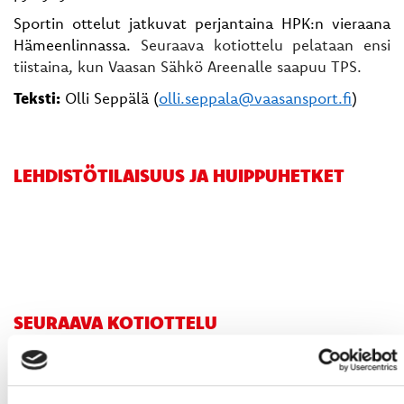
Sportin ottelut jatkuvat perjantaina HPK:n vieraana
Hämeenlinnassa.
Seuraava kotiottelu pelataan ensi
tiistaina, kun Vaasan Sähkö Areenalle saapuu TPS.
Teksti:
Olli Seppälä (
olli.seppala@vaasansport.fi
)
LEHDISTÖTILAISUUS JA HUIPPUHETKET
SEURAAVA KOTIOTTELU