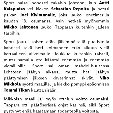
Sport palasi nopeasti takaisin johtoon, kun
Antti
Kalapudas
vei kiekon
Sebastian Repolta
ja petasi
paikan
Joel Kivirannalle
, joka laukoi onetimerilla
kauden 18. osumansa. Vain hetkeä myöhemmin
Mikko Lehtonen
laukoi Tapparan kuitenkin jälleen
tasoihin.
Sport joutui toisen erän jälkimmäisellä puoliskolla
kahdesti sekä heti kolmannen erän alkuun vielä
kertaalleen alivoimalle. Joukkue kuitenkin taisteli,
mutta samalla ote kääntyi enemmän ja enemmän
vierailijoille. Sport sai oman mahdollisuutensa
Lehtosen jäähyn aikana, mutta heti jäähyn
päättymisen jälkeen kirvesrinnat iskivät.
Niko
Mikkola
syötti maalille, ja kiekko pomppi epäonnisen
Tommi Tikan
kautta sisään.
Mikkolan maali jäi myös ottelun voitto-osumaksi.
Tappara otti päätöserässä ohjat käsiinsä, eikä Sport
pystynyt enää haastamaan todenteolla voitosta.