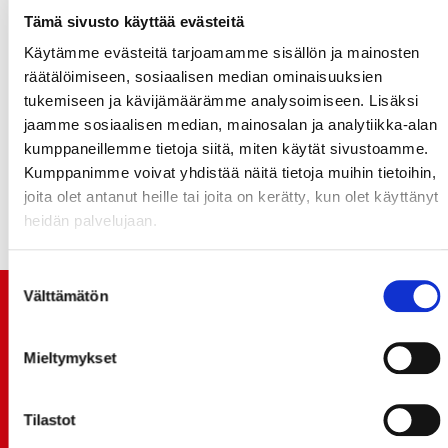
Tämä sivusto käyttää evästeitä
Käytämme evästeitä tarjoamamme sisällön ja mainosten
räätälöimiseen, sosiaalisen median ominaisuuksien
tukemiseen ja kävijämäärämme analysoimiseen. Lisäksi
jaamme sosiaalisen median, mainosalan ja analytiikka-alan
kumppaneillemme tietoja siitä, miten käytät sivustoamme.
Kumppanimme voivat yhdistää näitä tietoja muihin tietoihin,
joita olet antanut heille tai joita on kerätty, kun olet käyttänyt
heidän palvelujaan.
Suostumuksen
Välttämätön
valinta
TUOREIMMAT UUTISET
Mieltymykset
20.07.
JOKERIT-OTTELUN LIPUT MYYNTIIN HUOMENNA TI
21.7. 12:00 - ENNAKKOKYSYNTÄ POIKKEUKSELLISTA
Tilastot
20.07.