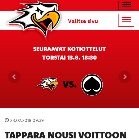
Navig
Valitse sivu
Navig
SEURAAVAT KOTIOTTELUT
TORSTAI 13.8. 18:30
VS.
28.02.2018 09:39
TAPPARA NOUSI VOITTOON