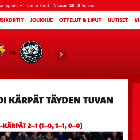
umppanit
Junior Sport
Vaasan Sähkö Areena
SIKORTIT
JOUKKUE
OTTELUT & LIPUT
UUTISET
V
VS.
OI KÄRPÄT TÄYDEN TUVAN
T–KÄRPÄT 2–1 (1–0, 1–1, 0–0)