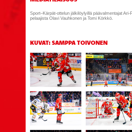
Sport–Kärpät-ottelun jälkilöylyillä päävalmentajat A
pelaajista Olavi Vauhkonen ja Tomi Körkkö.
KUVAT: SAMPPA TOIVONEN