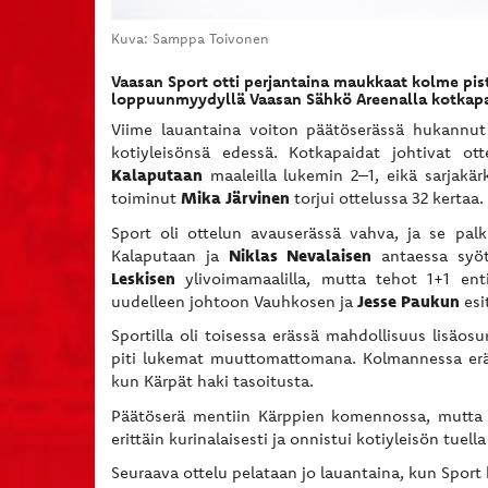
Kuva: Samppa Toivonen
Vaasan Sport otti perjantaina maukkaat kolme pist
loppuunmyydyllä Vaasan Sähkö Areenalla kotkapai
Viime lauantaina voiton päätöserässä hukannu
kotiyleisönsä edessä. Kotkapaidat johtivat o
Kalaputaan
maaleilla lukemin 2–1, eikä sarjakär
Mika Järvinen
toiminut
torjui ottelussa 32 kertaa.
Sport oli ottelun avauserässä vahva, ja se pal
Niklas Nevalaisen
Kalaputaan ja
antaessa syö
Leskisen
ylivoimamaalilla, mutta tehot 1+1 ent
Jesse Paukun
uudelleen johtoon Vauhkosen ja
esi
Sportilla oli toisessa erässä mahdollisuus lisäos
piti lukemat muuttomattomana. Kolmannessa erässä
kun Kärpät haki tasoitusta.
Päätöserä mentiin Kärppien komennossa, mutta
erittäin kurinalaisesti ja onnistui kotiyleisön tuel
Seuraava ottelu pelataan jo lauantaina, kun Sport