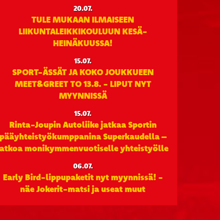
20.07.
TULE MUKAAN ILMAISEEN
LIIKUNTALEIKKIKOULUUN KESÄ-
HEINÄKUUSSA!
15.07.
SPORT-ÄSSÄT JA KOKO JOUKKUEEN
MEET&GREET TO 13.8. - LIPUT NYT
MYYNNISSÄ
15.07.
Rinta-Joupin Autoliike jatkaa Sportin
pääyhteistyökumppanina Superkaudella –
jatkoa monikymmenvuotiselle yhteistyölle
06.07.
Early Bird-lippupaketit nyt myynnissä! -
näe Jokerit-matsi ja useat muut