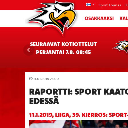
Sport Lounas
K
OSAKKAAKSI
KAU
SEURAAVAT KOTIOTTELUT
PERJANTAI 7.8. 08:45
11.01.2019 23:00
RAPORTTI: SPORT KAAT
EDESSÄ
11.1.2019, LIIGA, 39. KIERROS: SPOR