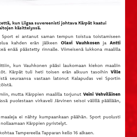
että, kun Liigaa suvereenisti johtava Kärpät kaatui
tojen käsittelyssä.
t Sport ei antanut saman tempun toistua toistamiseen
Olavi Vauhkosen
Antti
ttelua kahden erän jälkeen
ja
keä enää päästetty rinnalle. Viimeisenä lukkona maalilla
kittiin, kun Vauhkonen pääsi laukomaan kiekon maaliin
Ville
töt. Kärpät tuli heti toisen erän alkuun tasoihin
istä seuraansa vastaan latonut Kalapudas vei Sportin
töistä.
Veini Vehviläinen
umiin, mutta Kärppien maalilla torjunut
 puolestaan virkaveli Järvinen seisoi välillä päällään,
 maaleja ei nähty kumpaankaan päähän. Sport puolusti
la nollaamaan Kärppien pyristelyt.
 kohtaa Tampereella Tapparan kello 16 alkaen.