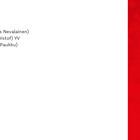
as Nevalainen)
ristof) YV
e Paukku)