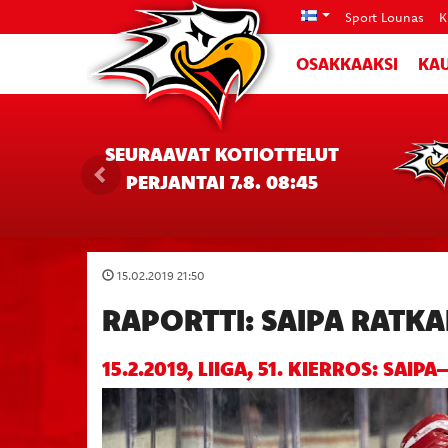
Sport Lounas
K
OSAKKAAKSI
KAU
SEURAAVAT KOTIOTTELUT
PERJANTAI 7.8. 08:45
15.02.2019 21:50
RAPORTTI: SAIPA RATKA
15.2.2019, LIIGA, 51. KIERROS: SAIPA