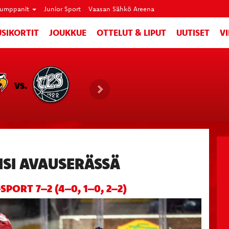
umppanit
Junior Sport
Vaasan Sähkö Areena
SIKORTIT
JOUKKUE
OTTELUT & LIPUT
UUTISET
V
VS.
ISI AVAUSERÄSSÄ
–SPORT 7–2 (4–0, 1–0, 2–2)