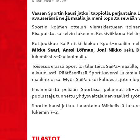
Kuva: Pasi Suokko
Vaasan Sportin kausi jatkui tappiolla perjantaina
avauserässä neljä maalia ja meni lopulta selvään 
Sportin kolmen ottelun vieraskiertueen toine
Kisapuistossa selvin lukemin. Keskiviikkona Helsin
Kotijoukkue SaiPa iski kiekon Sport-maaliin nel
Micke Saari
Anssi Löfman
Joni Nikko
D
,
,
sekä
lukemiksi 5–0 ylivoimalla.
Toisessa erässä Sport loi tilanteita SaiPa-maalille
alkuun asti. Päätöserässä Sport kavensi lukemia
maalinteossa. Myös SaiPa osui kahdesti, joten lopp
Ensimmäistä peliään Sportissa pelannut 36-v
puolustaja tunnettu yhdysvaltalainen saalisti syö
Sportin kausi jatkuu lauantaina Mikkelissä Jukurei
lukemin 7–2.
TILASTOT