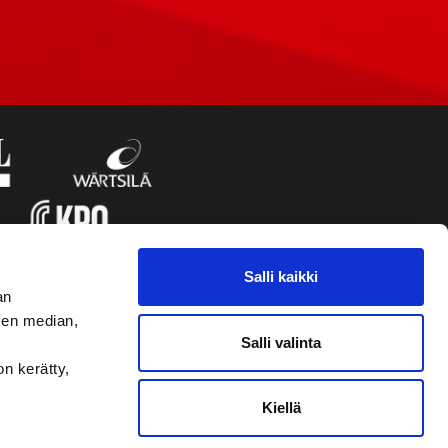
Salli kaikki
an
sen median,
Salli valinta
on kerätty,
Kiellä