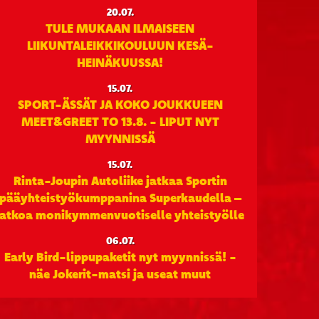
20.07.
TULE MUKAAN ILMAISEEN
LIIKUNTALEIKKIKOULUUN KESÄ-
HEINÄKUUSSA!
15.07.
SPORT-ÄSSÄT JA KOKO JOUKKUEEN
MEET&GREET TO 13.8. - LIPUT NYT
MYYNNISSÄ
15.07.
Rinta-Joupin Autoliike jatkaa Sportin
pääyhteistyökumppanina Superkaudella –
jatkoa monikymmenvuotiselle yhteistyölle
06.07.
Early Bird-lippupaketit nyt myynnissä! -
näe Jokerit-matsi ja useat muut