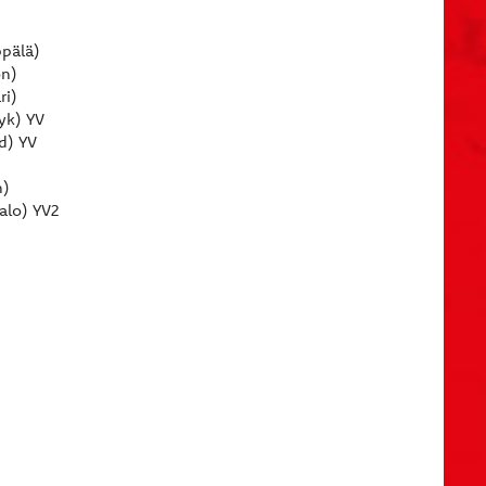
ppälä)
on)
ri)
yk) YV
d) YV
n)
alo) YV2