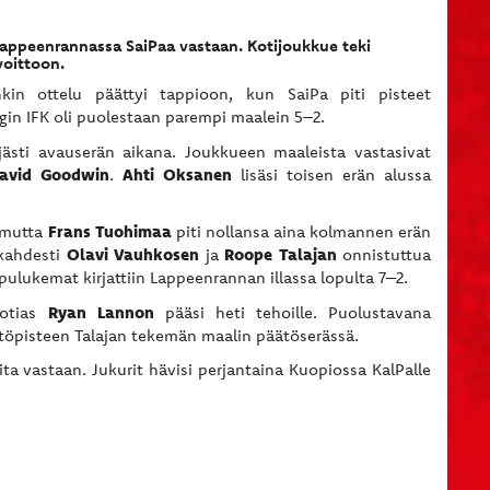
 Lappeenrannassa SaiPaa vastaan. Kotijoukkue teki
voittoon.
nkin ottelu päättyi tappioon, kun SaiPa piti pisteet
gin IFK oli puolestaan parempi maalein 5–2.
jästi avauserän aikana. Joukkueen maaleista vastasivat
avid Goodwin
Ahti Oksanen
.
lisäsi toisen erän alussa
Frans Tuohimaa
, mutta
piti nollansa aina kolmannen erän
Olavi Vauhkosen
Roope Talajan
 kahdesti
ja
onnistuttua
ulukemat kirjattiin Lappeenrannan illassa lopulta 7–2.
Ryan Lannon
uotias
pääsi heti tehoille. Puolustavana
ttöpisteen Talajan tekemän maalin päätöserässä.
ta vastaan. Jukurit hävisi perjantaina Kuopiossa KalPalle