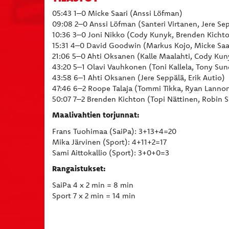
05:43 1–0 Micke Saari (Anssi Löfman)
09:08 2–0 Anssi Löfman (Santeri Virtanen, Jere Se
10:36 3–0 Joni Nikko (Cody Kunyk, Brenden Kicht
15:31 4–0 David Goodwin (Markus Kojo, Micke Saa
21:06 5–0 Ahti Oksanen (Kalle Maalahti, Cody Kun
43:20 5–1 Olavi Vauhkonen (Toni Kallela, Tony Sun
43:58 6–1 Ahti Oksanen (Jere Seppälä, Erik Autio)
47:46 6–2 Roope Talaja (Tommi Tikka, Ryan Lanno
50:07 7–2 Brenden Kichton (Topi Nättinen, Robin S
Maalivahtien torjunnat:
Frans Tuohimaa (SaiPa): 3+13+4=20
Mika Järvinen (Sport): 4+11+2=17
Sami Aittokallio (Sport): 3+0+0=3
Rangaistukset:
SaiPa 4 x 2 min = 8 min
Sport 7 x 2 min = 14 min