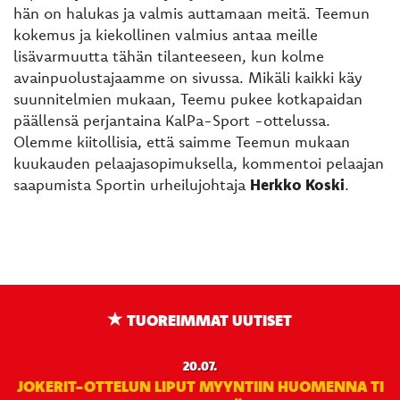
hän on halukas ja valmis auttamaan meitä. Teemun
kokemus ja kiekollinen valmius antaa meille
lisävarmuutta tähän tilanteeseen, kun kolme
avainpuolustajaamme on sivussa. Mikäli kaikki käy
suunnitelmien mukaan, Teemu pukee kotkapaidan
päällensä perjantaina KalPa-Sport -ottelussa.
Olemme kiitollisia, että saimme Teemun mukaan
kuukauden pelaajasopimuksella, kommentoi pelaajan
saapumista Sportin urheilujohtaja
Herkko Koski
.
TUOREIMMAT UUTISET
20.07.
JOKERIT-OTTELUN LIPUT MYYNTIIN HUOMENNA TI