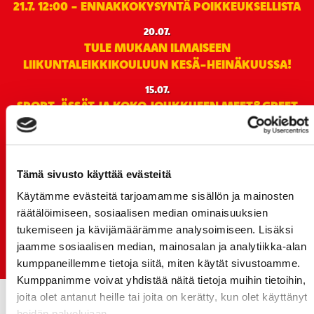
21.7. 12:00 - ENNAKKOKYSYNTÄ POIKKEUKSELLISTA
20.07.
TULE MUKAAN ILMAISEEN
LIIKUNTALEIKKIKOULUUN KESÄ-HEINÄKUUSSA!
15.07.
SPORT-ÄSSÄT JA KOKO JOUKKUEEN MEET&GREET
TO 13.8. - LIPUT NYT MYYNNISSÄ
15.07.
Rinta-Joupin Autoliike jatkaa Sportin
Tämä sivusto käyttää evästeitä
pääyhteistyökumppanina Superkaudella – jatkoa
monikymmenvuotiselle yhteistyölle
Käytämme evästeitä tarjoamamme sisällön ja mainosten
räätälöimiseen, sosiaalisen median ominaisuuksien
06.07.
tukemiseen ja kävijämäärämme analysoimiseen. Lisäksi
Early Bird-lippupaketit nyt myynnissä! - näe
jaamme sosiaalisen median, mainosalan ja analytiikka-alan
Jokerit-matsi ja useat muut
kumppaneillemme tietoja siitä, miten käytät sivustoamme.
Kumppanimme voivat yhdistää näitä tietoja muihin tietoihin,
joita olet antanut heille tai joita on kerätty, kun olet käyttänyt
heidän palvelujaan.