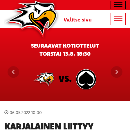
Navig
Valitse sivu
Navig
SEURAAVAT KOTIOTTELUT
TORSTAI 13.8. 18:30
VS.
06.05.2022 10:00
KARJALAINEN LIITTYY