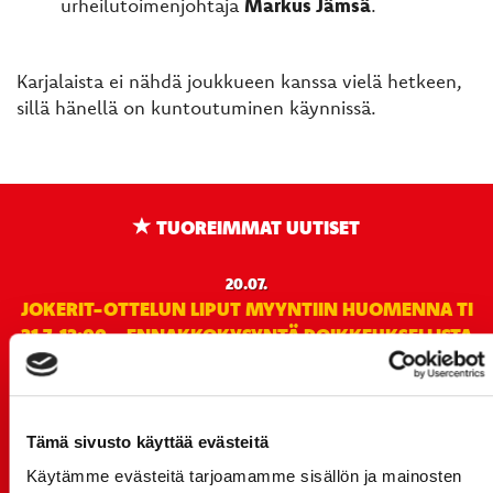
urheilutoimenjohtaja
Markus Jämsä
.
Karjalaista ei nähdä joukkueen kanssa vielä hetkeen,
sillä hänellä on kuntoutuminen käynnissä.
TUOREIMMAT UUTISET
20.07.
JOKERIT-OTTELUN LIPUT MYYNTIIN HUOMENNA TI
21.7. 12:00 - ENNAKKOKYSYNTÄ POIKKEUKSELLISTA
20.07.
TULE MUKAAN ILMAISEEN
LIIKUNTALEIKKIKOULUUN KESÄ-HEINÄKUUSSA!
Tämä sivusto käyttää evästeitä
15.07.
Käytämme evästeitä tarjoamamme sisällön ja mainosten
SPORT-ÄSSÄT JA KOKO JOUKKUEEN MEET&GREET