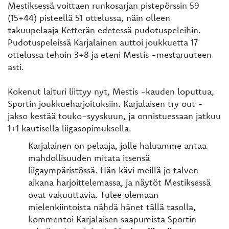
Mestiksessä voittaen runkosarjan pistepörssin 59
(15+44) pisteellä 51 ottelussa, näin olleen
takuupelaaja Ketterän edetessä pudotuspeleihin.
Pudotuspeleissä Karjalainen auttoi joukkuetta 17
ottelussa tehoin 3+8 ja eteni Mestis -mestaruuteen
asti.
Kokenut laituri liittyy nyt, Mestis -kauden loputtua,
Sportin joukkueharjoituksiin. Karjalaisen try out -
jakso kestää touko-syyskuun, ja onnistuessaan jatkuu
1+1 kautisella liigasopimuksella.
Karjalainen on pelaaja, jolle haluamme antaa
mahdollisuuden mitata itsensä
liigaympäristössä. Hän kävi meillä jo talven
aikana harjoittelemassa, ja näytöt Mestiksessä
ovat vakuuttavia. Tulee olemaan
mielenkiintoista nähdä hänet tällä tasolla,
kommentoi Karjalaisen saapumista Sportin