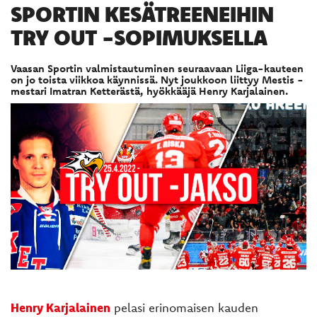
SPORTIN KESÄTREENEIHIN
TRY OUT -SOPIMUKSELLA
Vaasan Sportin valmistautuminen seuraavaan Liiga-kauteen
on jo toista viikkoa käynnissä. Nyt joukkoon liittyy Mestis -
mestari Imatran Ketterästä, hyökkääjä Henry Karjalainen.
Henry Karjalainen
pelasi erinomaisen kauden