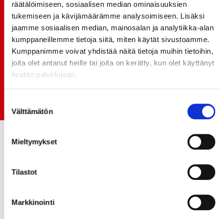
räätälöimiseen, sosiaalisen median ominaisuuksien
TO 13.8. - LIPUT NYT MYYNNISSÄ
tukemiseen ja kävijämäärämme analysoimiseen. Lisäksi
jaamme sosiaalisen median, mainosalan ja analytiikka-alan
15.07.
Rinta-Joupin Autoliike jatkaa Sportin
kumppaneillemme tietoja siitä, miten käytät sivustoamme.
pääyhteistyökumppanina Superkaudella – jatkoa
Kumppanimme voivat yhdistää näitä tietoja muihin tietoihin,
monikymmenvuotiselle yhteistyölle
joita olet antanut heille tai joita on kerätty, kun olet käyttänyt
heidän palvelujaan.
06.07.
Early Bird-lippupaketit nyt myynnissä! - näe
Suostumuksen
Jokerit-matsi ja useat muut
Välttämätön
valinta
Mieltymykset
Tilastot
Markkinointi