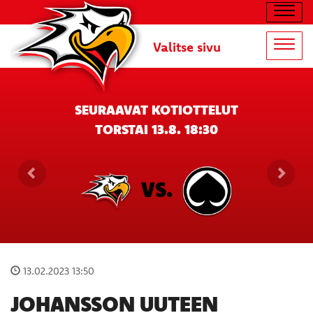
Navig
Valitse sivu
Navig
SEURAAVAT KOTIOTTELUT
TORSTAI 13.8. 18:30
VS.
13.02.2023 13:50
JOHANSSON UUTEEN