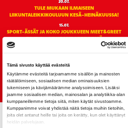
20.07.
TULE MUKAAN ILMAISEEN
LIIKUNTALEIKKIKOULUUN KESÄ-HEINÄKUUSSA!
15.07.
SPORT-ÄSSÄT JA KOKO JOUKKUEEN MEET&GREET
TO 13.8. - LIPUT NYT MYYNNISSÄ
15.07.
Rinta-Joupin Autoliike jatkaa Sportin
pääyhteistyökumppanina Superkaudella – jatkoa
Tämä sivusto käyttää evästeitä
monikymmenvuotiselle yhteistyölle
Käytämme evästeitä tarjoamamme sisällön ja mainosten
06.07.
räätälöimiseen, sosiaalisen median ominaisuuksien
Early Bird-lippupaketit nyt myynnissä! - näe
tukemiseen ja kävijämäärämme analysoimiseen. Lisäksi
Jokerit-matsi ja useat muut
jaamme sosiaalisen median, mainosalan ja analytiikka-alan
kumppaneillemme tietoja siitä, miten käytät sivustoamme.
Kumppanimme voivat yhdistää näitä tietoja muihin tietoihin,
joita olet antanut heille tai joita on kerätty, kun olet käyttänyt
heidän palvelujaan.