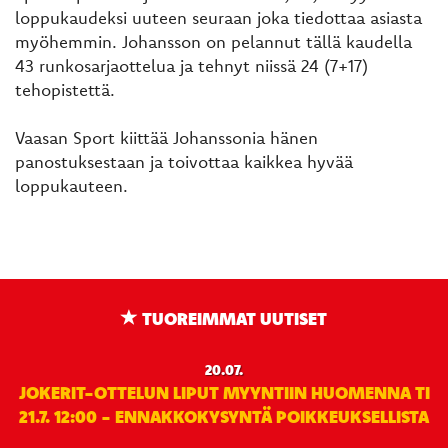
loppukaudeksi uuteen seuraan joka tiedottaa asiasta
myöhemmin. Johansson on pelannut tällä kaudella
43 runkosarjaottelua ja tehnyt niissä 24 (7+17)
tehopistettä.
Vaasan Sport kiittää Johanssonia hänen
panostuksestaan ja toivottaa kaikkea hyvää
loppukauteen.
TUOREIMMAT UUTISET
20.07.
JOKERIT-OTTELUN LIPUT MYYNTIIN HUOMENNA TI
21.7. 12:00 - ENNAKKOKYSYNTÄ POIKKEUKSELLISTA