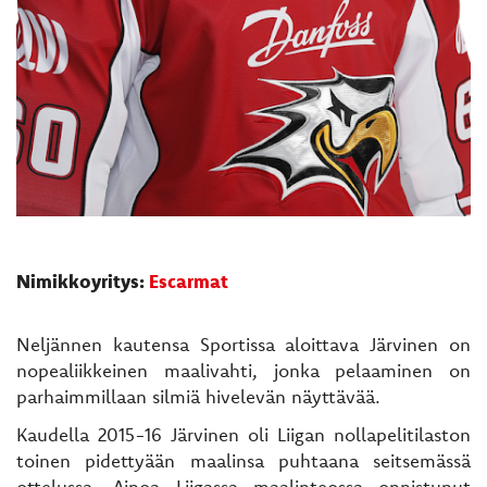
Nimikkoyritys:
Escarmat
​​​​​​​Neljännen kautensa Sportissa aloittava Järvinen on
nopealiikkeinen maalivahti, jonka pelaaminen on
parhaimmillaan silmiä hivelevän näyttävää.
Kaudella 2015-16 Järvinen oli Liigan nollapelitilaston
toinen pidettyään maalinsa puhtaana seitsemässä
ottelussa. Ainoa Liigassa maalinteossa onnistunut