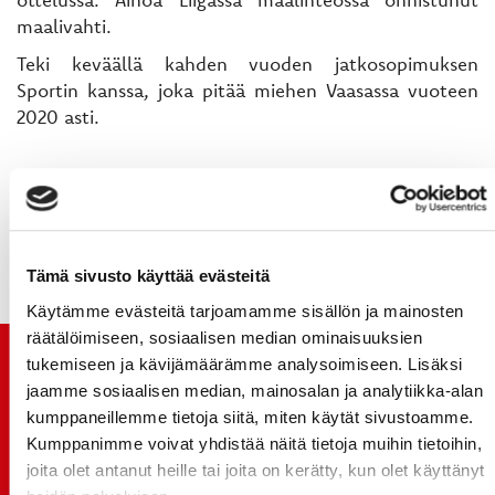
maalivahti.
Teki keväällä kahden vuoden jatkosopimuksen
Sportin kanssa, joka pitää miehen Vaasassa vuoteen
2020 asti.
Tämä sivusto käyttää evästeitä
Käytämme evästeitä tarjoamamme sisällön ja mainosten
räätälöimiseen, sosiaalisen median ominaisuuksien
tukemiseen ja kävijämäärämme analysoimiseen. Lisäksi
TUOREIMMAT UUTISET
jaamme sosiaalisen median, mainosalan ja analytiikka-alan
kumppaneillemme tietoja siitä, miten käytät sivustoamme.
20.07.
Kumppanimme voivat yhdistää näitä tietoja muihin tietoihin,
JOKERIT-OTTELUN LIPUT MYYNTIIN HUOMENNA TI
joita olet antanut heille tai joita on kerätty, kun olet käyttänyt
21.7. 12:00 - ENNAKKOKYSYNTÄ POIKKEUKSELLISTA