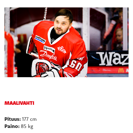
MAALIVAHTI
Pituus:
177 cm
Paino:
​85 kg