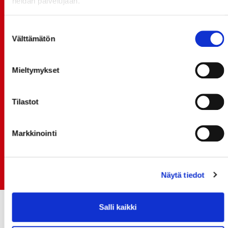
heidän palvelujaan.
20.07.
TULE MUKAAN ILMAISEEN
Suostumuksen
LIIKUNTALEIKKIKOULUUN KESÄ-HEINÄKUUSSA!
Välttämätön
valinta
15.07.
SPORT-ÄSSÄT JA KOKO JOUKKUEEN MEET&GREET
Mieltymykset
TO 13.8. - LIPUT NYT MYYNNISSÄ
15.07.
Tilastot
Rinta-Joupin Autoliike jatkaa Sportin
pääyhteistyökumppanina Superkaudella – jatkoa
monikymmenvuotiselle yhteistyölle
Markkinointi
06.07.
Early Bird-lippupaketit nyt myynnissä! - näe
Jokerit-matsi ja useat muut
Näytä tiedot
Salli kaikki