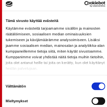
TUOREIMMAT UUTISET
20.07.
Tämä sivusto käyttää evästeitä
JOKERIT-OTTELUN LIPUT MYYNTIIN HUOMENNA TI
21.7. 12:00 - ENNAKKOKYSYNTÄ POIKKEUKSELLISTA
Käytämme evästeitä tarjoamamme sisällön ja mainosten
räätälöimiseen, sosiaalisen median ominaisuuksien
20.07.
tukemiseen ja kävijämäärämme analysoimiseen. Lisäksi
TULE MUKAAN ILMAISEEN
jaamme sosiaalisen median, mainosalan ja analytiikka-alan
LIIKUNTALEIKKIKOULUUN KESÄ-HEINÄKUUSSA!
kumppaneillemme tietoja siitä, miten käytät sivustoamme.
15.07.
Kumppanimme voivat yhdistää näitä tietoja muihin tietoihin,
SPORT-ÄSSÄT JA KOKO JOUKKUEEN MEET&GREET
joita olet antanut heille tai joita on kerätty, kun olet käyttänyt
TO 13.8. - LIPUT NYT MYYNNISSÄ
heidän palvelujaan.
15.07.
Rinta-Joupin Autoliike jatkaa Sportin
Suostumuksen
Välttämätön
pääyhteistyökumppanina Superkaudella – jatkoa
valinta
monikymmenvuotiselle yhteistyölle
Mieltymykset
06.07.
Early Bird-lippupaketit nyt myynnissä! - näe