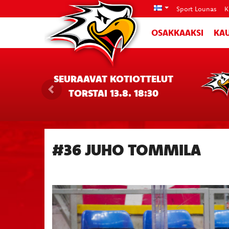
Sport Lounas
K
OSAKKAAKSI
KAU
SEURAAVAT KOTIOTTELUT
TORSTAI 13.8. 18:30
#36 JUHO TOMMILA