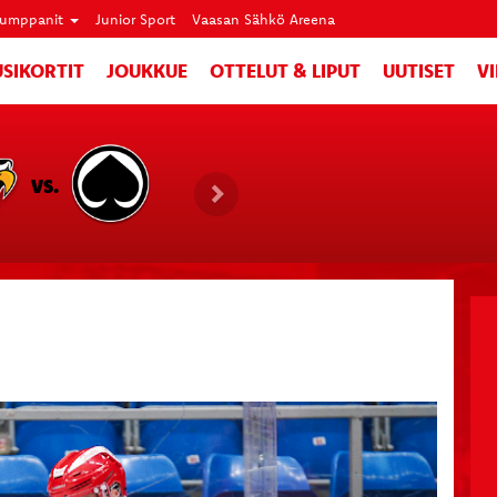
umppanit
Junior Sport
Vaasan Sähkö Areena
SIKORTIT
JOUKKUE
OTTELUT & LIPUT
UUTISET
V
VS.