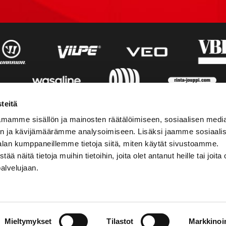
teitä
mamme sisällön ja mainosten räätälöimiseen, sosiaalisen medi
n ja kävijämäärämme analysoimiseen. Lisäksi jaamme sosiaali
alan kumppaneillemme tietoja siitä, miten käytät sivustoamme.
näitä tietoja muihin tietoihin, joita olet antanut heille tai joita 
palvelujaan.
STIEDOT
SOSIAALINEN MEDIA
Mieltymykset
Tilastot
Markkinoin
01 555 600
facebook