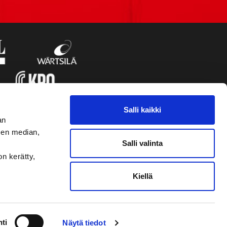
Salli kaikki
an
sen median,
Salli valinta
on kerätty,
Kiellä
VAASAN SPORT UUTISKIRJE
ti
Näytä tiedot