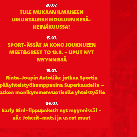
20.07.
TULE MUKAAN ILMAISEEN
LIIKUNTALEIKKIKOULUUN KESÄ-
HEINÄKUUSSA!
15.07.
SPORT-ÄSSÄT JA KOKO JOUKKUEEN
MEET&GREET TO 13.8. - LIPUT NYT
MYYNNISSÄ
15.07.
Rinta-Joupin Autoliike jatkaa Sportin
pääyhteistyökumppanina Superkaudella –
jatkoa monikymmenvuotiselle yhteistyölle
06.07.
Early Bird-lippupaketit nyt myynnissä! -
näe Jokerit-matsi ja useat muut