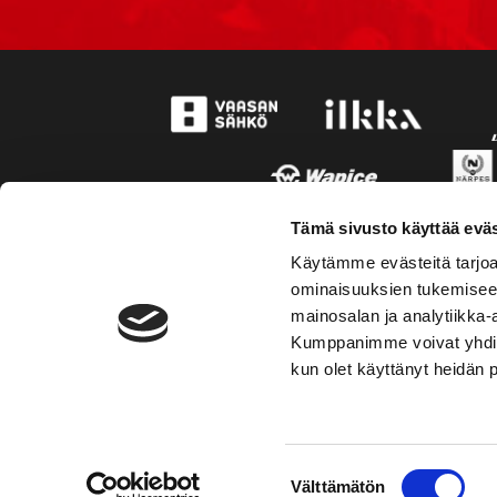
Tämä sivusto käyttää eväs
Käytämme evästeitä tarjoa
ominaisuuksien tukemisee
mainosalan ja analytiikka-
Kumppanimme voivat yhdistää 
kun olet käyttänyt heidän 
TOIMIPAIKKA
YHTEY
Suostumuksen
Välttämätön
Hockey-Team Vaasan Sport Oy
Puh: 02 