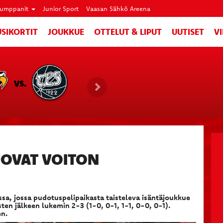
umppanit
Junior Sport
Vaasan Sähkö Areena
SIKORTIT
JOUKKUE
OTTELUT & LIPUT
UUTISET
V
VS.
UOVAT VOITON
assa, jossa pudotuspelipaikasta taisteleva isäntäjoukkue
en jälkeen lukemin 2-3 (1-0, 0-1, 1-1, 0-0, 0-1).
en.