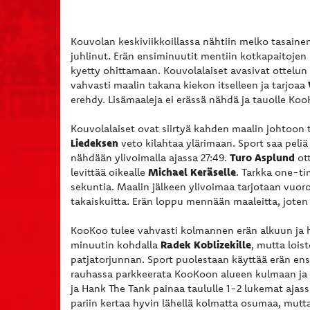
Kouvolan keskiviikkoillassa nähtiin melko tasainen
juhlinut. Erän ensiminuutit mentiin kotkapaitojen
kyetty ohittamaan. Kouvolalaiset avasivat ottelun
vahvasti maalin takana kiekon itselleen ja tarjoaa
erehdy. Lisämaaleja ei erässä nähdä ja tauolle Ko
Kouvolalaiset ovat siirtyä kahden maalin johtoon
Liedeksen
veto kilahtaa ylärimaan. Sport saa peliä
Turo Asplund
nähdään ylivoimalla ajassa 27:49.
ott
Michael Keräselle
levittää oikealle
. Tarkka one-ti
sekuntia. Maalin jälkeen ylivoimaa tarjotaan vuor
takaiskuitta. Erän loppu mennään maaleitta, joten
KooKoo tulee vahvasti kolmannen erän alkuun ja h
Radek Koblizekille
minuutin kohdalla
, mutta lois
patjatorjunnan. Sport puolestaan käyttää erän e
rauhassa parkkeerata KooKoon alueen kulmaan ja o
ja Hank The Tank painaa taululle 1-2 lukemat ajass
pariin kertaa hyvin lähellä kolmatta osumaa, mutt