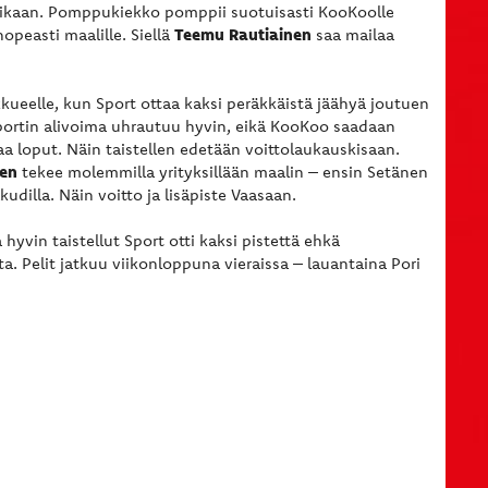
 aikaan. Pomppukiekko pomppii suotuisasti KooKoolle
Teemu Rautiainen
opeasti maalille. Siellä
saa mailaa
ukkueelle, kun Sport ottaa kaksi peräkkäistä jäähyä joutuen
portin alivoima uhrautuu hyvin, eikä KooKoo saadaan
taa loput. Näin taistellen edetään voittolaukauskisaan.
nen
tekee molemmilla yrityksillään maalin – ensin Setänen
udilla. Näin voitto ja lisäpiste Vaasaan.
hyvin taistellut Sport otti kaksi pistettä ehkä
a. Pelit jatkuu viikonloppuna vieraissa – lauantaina Pori