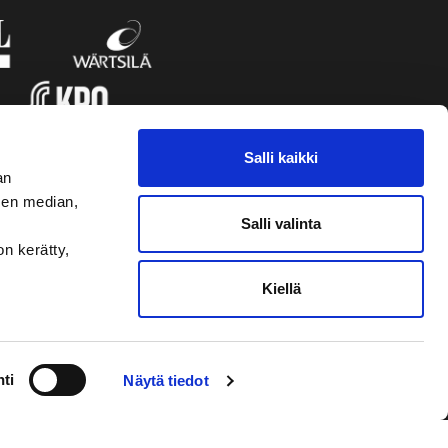
Salli kaikki
an
sen median,
Salli valinta
on kerätty,
Kiellä
VAASAN SPORT UUTISKIRJE
ti
Näytä tiedot