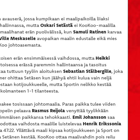
 avauserä, jossa kumpikaan ei maalipaikoilla liiaksi
Oskari Setästä
 hallinnassa, mutta
ei KooKoo-maalilla
Samuli Ratinen
 maalihanat erän puolivälissä, kun
karvaa
Ville Meskaselle
avopaikan maalin edustalle eikä mies
oKoo johtoasemasta.
Heikki
 toisen erän ensimmäisessä vaihdossa, mutta
 toisessa erässä paremmin hallintaansa ja tasoitus
Sebastian Stälbergille
aa tuttuun tyyliin aloituksen
, joka
mer ohittaa Setäsen kun jäähyä ehtii kulua vain neljä
ostaan kotijoukkueelle, mutta Sportin nelikko kestää
 kolmanteen 1-1 tilanteesta.
akee tosissaan johtomaalia. Paras paikka tulee viiden
Rasmus Reijola
topelin pelaava
venyttää tyylikkään
Emil Johansson
nsimmäisen paikkansa tehokkaasti.
saa
Henrik Erikssonia
dottaa vaihdosta maalille luistelevaa
a 47:22. Yllättävä maali kipsaa kotijoukkueen ja Sport on
a Setänen kestää. KooKoo ottaa maalivahdin pois reilu