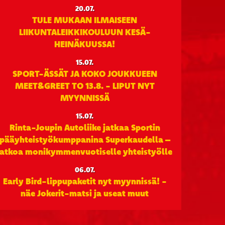
20.07.
TULE MUKAAN ILMAISEEN
LIIKUNTALEIKKIKOULUUN KESÄ-
HEINÄKUUSSA!
15.07.
SPORT-ÄSSÄT JA KOKO JOUKKUEEN
MEET&GREET TO 13.8. - LIPUT NYT
MYYNNISSÄ
15.07.
Rinta-Joupin Autoliike jatkaa Sportin
pääyhteistyökumppanina Superkaudella –
jatkoa monikymmenvuotiselle yhteistyölle
06.07.
Early Bird-lippupaketit nyt myynnissä! -
näe Jokerit-matsi ja useat muut