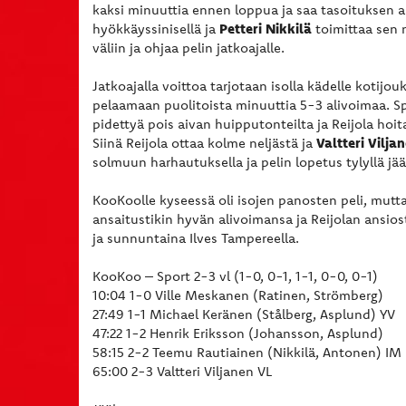
kaksi minuuttia ennen loppua ja saa tasoituksen
Petteri Nikkilä
hyökkäyssinisellä ja
toimittaa sen n
väliin ja ohjaa pelin jatkoajalle.
Jatkoajalla voittoa tarjotaan isolla kädelle kotijo
pelaamaan puolitoista minuuttia 5-3 alivoimaa. S
pidettyä pois aivan huipputonteilta ja Reijola hoi
Valtteri Vilja
Siinä Reijola ottaa kolme neljästä ja
solmuun harhautuksella ja pelin lopetus tylyllä jääk
KooKoolle kyseessä oli isojen panosten peli, mutta 
ansaitustikin hyvän alivoimansa ja Reijolan ansiost
ja sunnuntaina Ilves Tampereella.
KooKoo – Sport 2-3 vl (1-0, 0-1, 1-1, 0-0, 0-1)
10:04 1-0 Ville Meskanen (Ratinen, Strömberg)
27:49 1-1 Michael Keränen (Stålberg, Asplund) YV
47:22 1-2 Henrik Eriksson (Johansson, Asplund)
58:15 2-2 Teemu Rautiainen (Nikkilä, Antonen) IM
65:00 2-3 Valtteri Viljanen VL