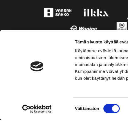
Tämä sivusto käyttää eväs
Käytämme evästeitä tarjoa
ominaisuuksien tukemisee
mainosalan ja analytiikka-
Kumppanimme voivat yhdistää 
kun olet käyttänyt heidän 
TOIMIPAIKKA
YHTEY
Suostumuksen
Välttämätön
Hockey-Team Vaasan Sport Oy
Puh: 02 
valinta
sportsho
Rinnakkaistie 1
65350 Vaasa
Laajemma