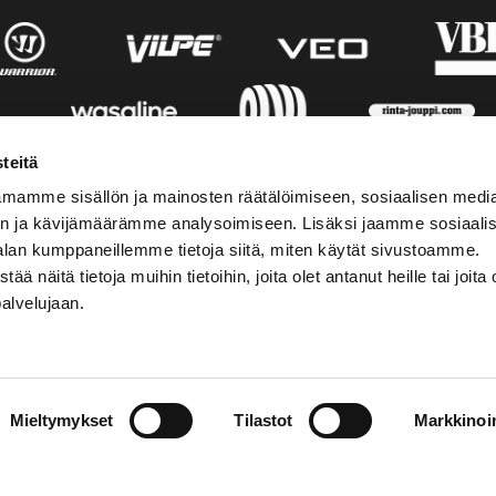
teitä
mamme sisällön ja mainosten räätälöimiseen, sosiaalisen medi
n ja kävijämäärämme analysoimiseen. Lisäksi jaamme sosiaali
alan kumppaneillemme tietoja siitä, miten käytät sivustoamme.
näitä tietoja muihin tietoihin, joita olet antanut heille tai joita 
palvelujaan.
STIEDOT
SOSIAALINEN MEDIA
Mieltymykset
Tilastot
Markkinoin
01 555 600
facebook
p@vaasansport.fi
twitter
instagram
t yhteystiedot
youtube