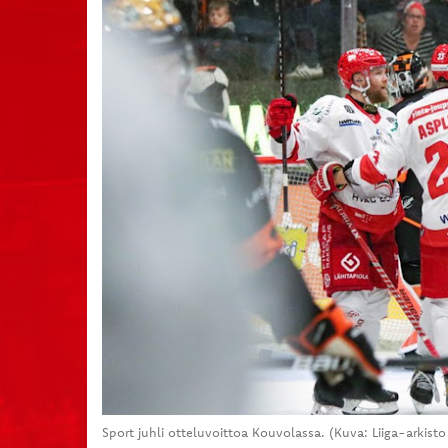
Sport juhli otteluvoittoa Kouvolassa. (Kuva: Liiga-arkist