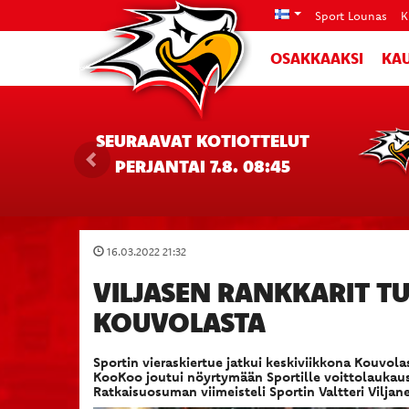
Sport Lounas
K
OSAKKAAKSI
KAU
SEURAAVAT KOTIOTTELUT
PERJANTAI 7.8. 08:45
16.03.2022 21:32
VILJASEN RANKKARIT T
KOUVOLASTA
Sportin vieraskiertue jatkui keskiviikkona Kouvol
KooKoo joutui nöyrtymään Sportille voittolaukaust
Ratkaisuosuman viimeisteli Sportin Valtteri Viljan