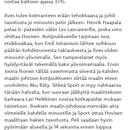
nostaa kattoon ajassa 37:15.
Ilves tulee kolmanteen erään tehokkaana ja juhlii
tasoitusta jo minuutin pelin jälkeen. Henrik Haapala
pelaa b-pisteiden väliin Les Lancasterille, jonka veto
ohittaa Hovisen. Kotijoukkueelle tarjotaan isoa
etsikkoaikaa, kun Emil Johansson lähtee suihkuun
päähän kohdistuneesta taklauksesta ja Ilves viiden
minuutin ylivoimalle. Sen tamperelaiset myös
hyödyntävät tekemällä kaksi ylivoimamaalia. Ensin
Joona Ikonen tällää vasemmasta siivestä ja kahden
maalin johtoon kotijoukkueen siirtää maalin eteen
unohdettu Aku Räty. Sitkeä Sport ei myy nahkaansa
tänään halvalla, kun suoraan jäähyltä maalintekoon
karkaava Lari Heikkinen nostaa kotkapaidat mukaan
taisteluun. Ilveksen maalin johdossa mennään aina
viimeisille kahdelle minuutille ja Sport ottaa Hovisen
maaliltaan hakien tasoitusta. Peli saadaan hyvin
pyörimään alueella ja 14 sekuntia ennen loppua