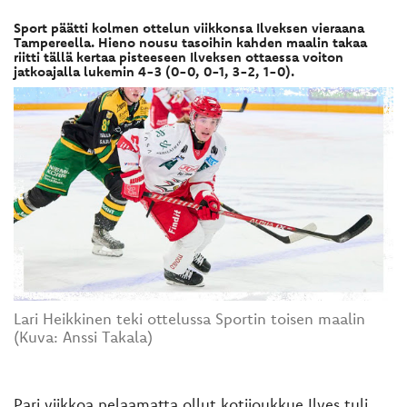
Sport päätti kolmen ottelun viikkonsa Ilveksen vieraana
Tampereella. Hieno nousu tasoihin kahden maalin takaa
riitti tällä kertaa pisteeseen Ilveksen ottaessa voiton
jatkoajalla lukemin 4-3 (0-0, 0-1, 3-2, 1-0).
Lari Heikkinen teki ottelussa Sportin toisen maalin
(Kuva: Anssi Takala)
Pari viikkoa pelaamatta ollut kotijoukkue Ilves tuli