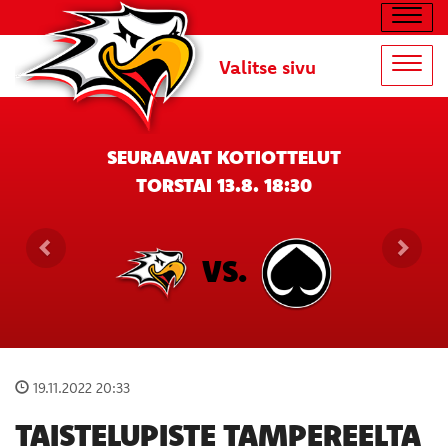
Navig
Valitse sivu
Navig
SEURAAVAT KOTIOTTELUT
TORSTAI 13.8. 18:30
VS.
19.11.2022 20:33
TAISTELUPISTE TAMPEREELTA