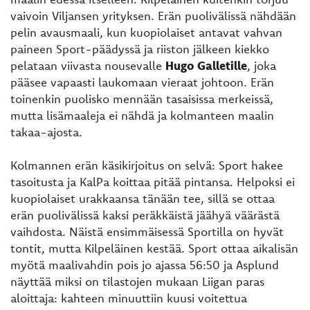
vaivoin Viljansen yrityksen. Erän puolivälissä nähdään
pelin avausmaali, kun kuopiolaiset antavat vahvan
paineen Sport-päädyssä ja riiston jälkeen kiekko
pelataan viivasta nousevalle
Hugo Galletille
, joka
pääsee vapaasti laukomaan vieraat johtoon. Erän
toinenkin puolisko mennään tasaisissa merkeissä,
mutta lisämaaleja ei nähdä ja kolmanteen maalin
takaa-ajosta.
Kolmannen erän käsikirjoitus on selvä: Sport hakee
tasoitusta ja KalPa koittaa pitää pintansa. Helpoksi ei
kuopiolaiset urakkaansa tänään tee, sillä se ottaa
erän puolivälissä kaksi peräkkäistä jäähyä väärästä
vaihdosta. Näistä ensimmäisessä Sportilla on hyvät
tontit, mutta Kilpeläinen kestää. Sport ottaa aikalisän
myötä maalivahdin pois jo ajassa 56:50 ja Asplund
näyttää miksi on tilastojen mukaan Liigan paras
aloittaja: kahteen minuuttiin kuusi voitettua