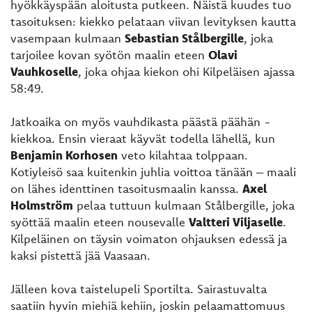
hyökkäyspään aloitusta putkeen. Näistä kuudes tuo
tasoituksen: kiekko pelataan viivan levityksen kautta
vasempaan kulmaan
Sebastian Stålbergille
, joka
tarjoilee kovan syötön maalin eteen
Olavi
Vauhkoselle
, joka ohjaa kiekon ohi Kilpeläisen ajassa
58:49.
Jatkoaika on myös vauhdikasta päästä päähän -
kiekkoa. Ensin vieraat käyvät todella lähellä, kun
Benjamin Korhosen
veto kilahtaa tolppaan.
Kotiyleisö saa kuitenkin juhlia voittoa tänään – maali
on lähes identtinen tasoitusmaalin kanssa.
Axel
Holmström
pelaa tuttuun kulmaan Stålbergille, joka
syöttää maalin eteen nousevalle
Valtteri Viljaselle
.
Kilpeläinen on täysin voimaton ohjauksen edessä ja
kaksi pistettä jää Vaasaan.
Jälleen kova taistelupeli Sportilta. Sairastuvalta
saatiin hyvin miehiä kehiin, joskin pelaamattomuus