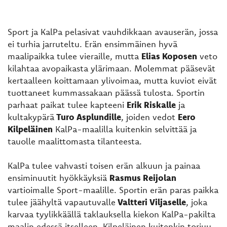
Sport ja KalPa pelasivat vauhdikkaan avauserän, jossa
ei turhia jarruteltu. Erän ensimmäinen hyvä
maalipaikka tulee vieraille, mutta
Elias Koposen
veto
kilahtaa avopaikasta ylärimaan. Molemmat pääsevät
kertaalleen koittamaan ylivoimaa, mutta kuviot eivät
tuottaneet kummassakaan päässä tulosta. Sportin
parhaat paikat tulee kapteeni
Erik Riskalle
ja
kultakypärä
Turo Asplundille
, joiden vedot
Eero
Kilpeläinen
KalPa-maalilla kuitenkin selvittää ja
tauolle maalittomasta tilanteesta.
KalPa tulee vahvasti toisen erän alkuun ja painaa
ensiminuutit hyökkäyksiä
Rasmus Reijolan
vartioimalle Sport-maalille. Sportin erän paras paikka
tulee jäähyltä vapautuvalle
Valtteri Viljaselle
, joka
karvaa tyylikkäällä taklauksella kiekon KalPa-pakilta
maalin edessä itselleen. Kilpeläinen kuitenkin torjuu