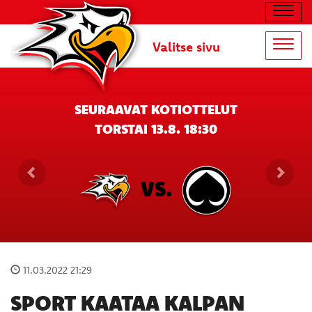
Navig
Valitse sivu
Navig
SEURAAVAT KOTIOTTELUT
TORSTAI 13.8. 18:30
VS.
11.03.2022 21:29
SPORT KAATAA KALPAN