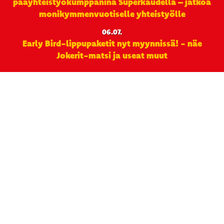
pääyhteistyökumppanina Superkaudella – jatkoa
monikymmenvuotiselle yhteistyölle
06.07.
Early Bird-lippupaketit nyt myynnissä! - näe
Jokerit-matsi ja useat muut