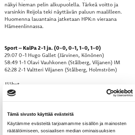
näkyi hieman pelin alkupuolella. Tärkeä voitto ja
varsinkin Reijola teki näyttävän paluun maalilleen.
Huomenna lauantaina jatketaan HPK:n vieraana
Hämeenlinnassa.
Sport – KalPa 2-1 ja. (0-0, 0-1, 1-0, 1-0)
29:07 0-1 Hugo Gallet (Järvinen, Könönen)
58:49 1-1 Olavi Vauhkonen (Stålberg, Viljanen) IM
62:28 2-1 Valtteri Viljanen (Stålberg, Holmström)
Jäähyt
Sport 3 x 2 min, 1 x 10 min
KalPa 4 x 2 min
Torjunnat
Tämä sivusto käyttää evästeitä
Rasmus Reijola, Sport 9 + 5 + 3 + 3 = 20
Käytämme evästeitä tarjoamamme sisällön ja mainosten
Eero Kilpeläinen, KalPa 8 + 6 + 9 + 1 = 24
räätälöimiseen, sosiaalisen median ominaisuuksien