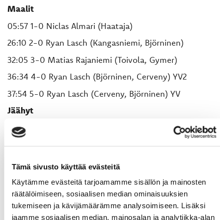
Maalit
05:57 1-0 Niclas Almari (Haataja)
26:10 2-0 Ryan Lasch (Kangasniemi, Björninen)
32:05 3-0 Matias Rajaniemi (Toivola, Gymer)
36:34 4-0 Ryan Lasch (Björninen, Cerveny) YV2
37:54 5-0 Ryan Lasch (Cerveny, Björninen) YV
Jäähyt
Pelicans 4 x 2 min
Sport 5 x 2 min
Torjunnat
Tämä sivusto käyttää evästeitä
Jasper Patrikainen, Pelicans 13 + 7 + 13 = 34
Käytämme evästeitä tarjoamamme sisällön ja mainosten
räätälöimiseen, sosiaalisen median ominaisuuksien
Rasmus Reijola, Sport 5 + 10 + 10 = 25
tukemiseen ja kävijämäärämme analysoimiseen. Lisäksi
jaamme sosiaalisen median, mainosalan ja analytiikka-alan