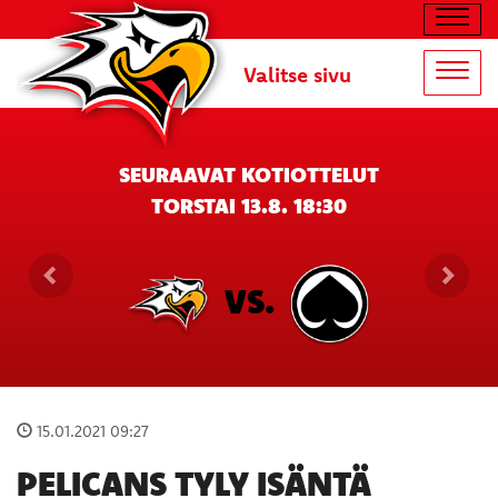
Navig
Valitse sivu
Navig
SEURAAVAT KOTIOTTELUT
TORSTAI 13.8. 18:30
VS.
15.01.2021 09:27
PELICANS TYLY ISÄNTÄ