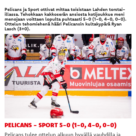
Pelicans ja Sport ottivat mittaa toisistaan Lahden torstai-
illassa. Tehokkaan kakkoserän ansiosta kotijoukkue meni
menojaan voittaen lopulta puhtaasti 5-0 (1-0, 4-0, 0-0).
Ottelun tehomiehenä hääri Pelicansin kultakypärä Ryan
Lasch (3+0).
PELICANS - SPORT 5-0 (1-0, 4-0, 0-0)
Pelicans tulee ottelun alkuun hyvällä vauhdilla ja