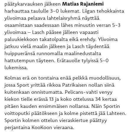
päätykarvauksen jälkeen
Matias Rajaniemi
harhauttaa taululle 3-0 lukemat. Liigan tehokkainta
ylivoimaa pelaava lahtelaisryhmä näyttää
osaamistaan saadessaan lähes minuutin verran 5-3
ylivoimaa – Lasch pääsee jälleen vapaasti
paluukiekkoon takatolpalta eikä erehdy. Ylivoima
jatkuu vielä maalin jälkeen ja Lasch täydentää
huippueränsä runnomalla maalinedustalta
hattutempun täyteen. Erätauolle tylyissä 5-0
lukemissa.
Kolmas erä on torstaina enää pelkkä muodollisuus,
jossa Sport yrittää rikkoa Patrikaisen nollan siinä
kuitenkaan onnistumatta. Pelicans-vahti venyy
kiekon tielle erässä 13 ja koko ottelussa 34 kertaa
pitäen kauden ensimmäisen nollansa. Näin Sportin
voittoputki päätökseen ja kolme pistettä jää Lahteen.
Sportin kolmen ottelun vieraskiertue päättyy
perjantaina KooKoon vieraana.