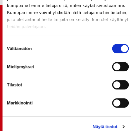
kumppaneillemme tietoja siitä, miten käytät sivustoamme.
Kumppanimme voivat yhdistää näitä tietoja muihin tietoihin,
TUOREIMMAT UUTISET
joita olet antanut heille tai joita on kerätty, kun olet käyttänyt
heidän palvelujaan.
20.07.
JOKERIT-OTTELUN LIPUT MYYNTIIN HUOMENNA TI
Suostumuksen
21.7. 12:00 - ENNAKKOKYSYNTÄ POIKKEUKSELLISTA
Välttämätön
valinta
20.07.
TULE MUKAAN ILMAISEEN
Mieltymykset
LIIKUNTALEIKKIKOULUUN KESÄ-HEINÄKUUSSA!
15.07.
Tilastot
SPORT-ÄSSÄT JA KOKO JOUKKUEEN MEET&GREET
TO 13.8. - LIPUT NYT MYYNNISSÄ
Markkinointi
15.07.
Rinta-Joupin Autoliike jatkaa Sportin
pääyhteistyökumppanina Superkaudella – jatkoa
monikymmenvuotiselle yhteistyölle
Näytä tiedot