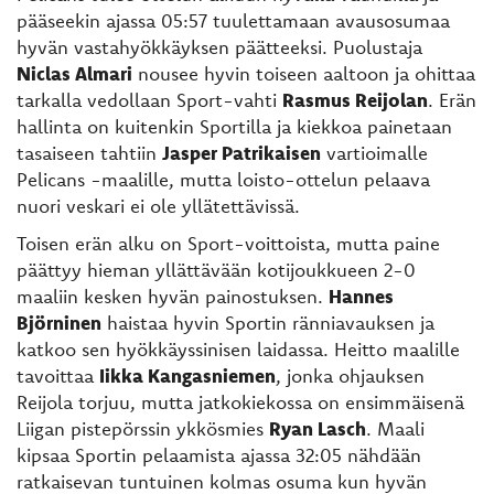
pääseekin ajassa 05:57 tuulettamaan avausosumaa
hyvän vastahyökkäyksen päätteeksi. Puolustaja
Niclas Almari
nousee hyvin toiseen aaltoon ja ohittaa
tarkalla vedollaan Sport-vahti
Rasmus Reijolan
. Erän
hallinta on kuitenkin Sportilla ja kiekkoa painetaan
tasaiseen tahtiin
Jasper Patrikaisen
vartioimalle
Pelicans -maalille, mutta loisto-ottelun pelaava
nuori veskari ei ole yllätettävissä.
Toisen erän alku on Sport-voittoista, mutta paine
päättyy hieman yllättävään kotijoukkueen 2-0
maaliin kesken hyvän painostuksen.
Hannes
Björninen
haistaa hyvin Sportin ränniavauksen ja
katkoo sen hyökkäyssinisen laidassa. Heitto maalille
tavoittaa
Iikka Kangasniemen
, jonka ohjauksen
Reijola torjuu, mutta jatkokiekossa on ensimmäisenä
Liigan pistepörssin ykkösmies
Ryan Lasch
. Maali
kipsaa Sportin pelaamista ajassa 32:05 nähdään
ratkaisevan tuntuinen kolmas osuma kun hyvän