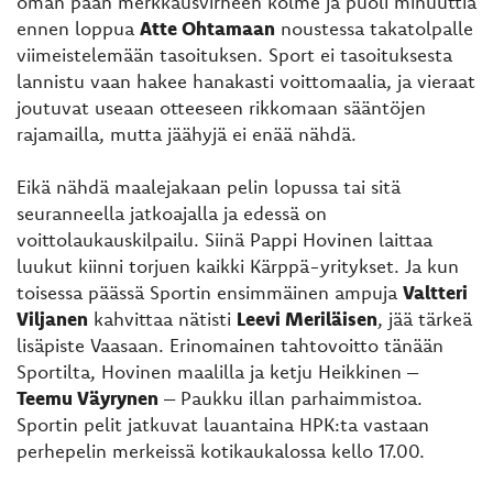
oman pään merkkausvirheen kolme ja puoli minuuttia
ennen loppua
Atte Ohtamaan
noustessa takatolpalle
viimeistelemään tasoituksen. Sport ei tasoituksesta
lannistu vaan hakee hanakasti voittomaalia, ja vieraat
joutuvat useaan otteeseen rikkomaan sääntöjen
rajamailla, mutta jäähyjä ei enää nähdä.
Eikä nähdä maalejakaan pelin lopussa tai sitä
seuranneella jatkoajalla ja edessä on
voittolaukauskilpailu. Siinä Pappi Hovinen laittaa
luukut kiinni torjuen kaikki Kärppä-yritykset. Ja kun
toisessa päässä Sportin ensimmäinen ampuja
Valtteri
Viljanen
kahvittaa nätisti
Leevi Meriläisen
, jää tärkeä
lisäpiste Vaasaan. Erinomainen tahtovoitto tänään
Sportilta, Hovinen maalilla ja ketju Heikkinen –
Teemu Väyrynen
– Paukku illan parhaimmistoa.
Sportin pelit jatkuvat lauantaina HPK:ta vastaan
perhepelin merkeissä kotikaukalossa kello 17.00.