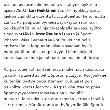
ottelun avausmaalin hienolla vastahyökkäyksellä
ajassa 25:03.
Lari Heikkinen
tuo 3-1 hyökkäyksessä
kiekon vauhdilla vasenta laitaa alueelle. Hieno maltti
Larilta Kärppäpakin pyrkiessä syöksyllä estämään
poikkisyöttöä. Kun linja takatolpalle aukeaa, syöttö
sinne ryntäävän
Jesse Paukun
lapaan ja Sport
johtoon. Maali vapauttaa kotijoukkueen peliä
entisestään ja loppuerän aikana saadaan hyviä
pyörityksiä oululaisten päätyyn. Lisämaaleja ei
kuitenkaan nähdä ja kolmanteen maalin johdosta.
Kärpät tulee kolmanteen erään hakemaan tasoitusta
ja saakin painettua peliä Sportin päätyyn. Kotijoukkue
kuitenkin pystyy puolustamaan oululaiset pois
paikoilta, kertaalleen toki Kärpät kilauttaa tolppaa.
Sport pysyy johtoasemassa aina viimeisille
minuuteille saakka ja on muutamaan kertaan lähellä
2-0 osumaa. Kärpät onnistuu hyödyntämään Sportin