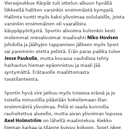
Vierasjoukkue Kärpät tuli ottelun alkuun hyvällä
liikkeellä halliten varsinkin ensimmäistä kymppiä.
Hallinta tuotti myös kaksi ylivoimaa oululaisille, joista
varsinkin ensimmäinen oli vaarallista
kärppäpyöritystä. Sportin alivoima kuitenkin kesti
molemmat miesalivoimat maalivahti
Niko Hovisen
johdolla ja jäähyjen tappamisen jälkeen myös Sport
sai paremmin otetta pelistä. Erän paras paikka tulee
Jesse Paukulle
, mutta kovassa vauhdissa tehty
harhautus hieman epäonnistuu ja maali jää
syntymättä. Erätauolle maalittomasta
tasatilanteesta.
Sportin hyvä vire jatkuu myös toisessa erässä ja jo
toisella minuutilla päästään kokeilemaan illan
ensimmäistä ylivoimaa. Peliä ei saada kunnolla
rauhoitettua alueelle, mutta aivan ylivoiman lopussa
Axel Holmström
on lähellä maalintekoa. Kiekko
hieman karkaa ja tilanne kuivuu kokoon. Sport iskee