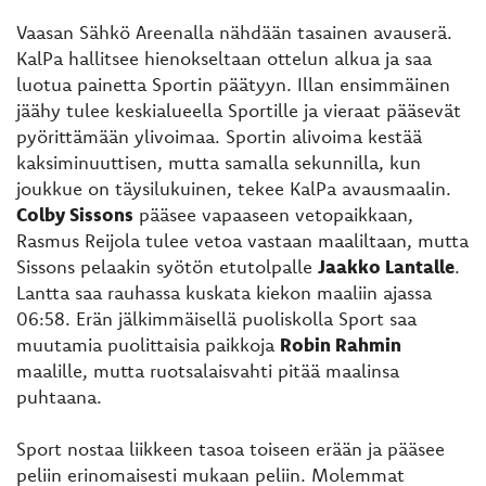
Vaasan Sähkö Areenalla nähdään tasainen avauserä.
KalPa hallitsee hienokseltaan ottelun alkua ja saa
luotua painetta Sportin päätyyn. Illan ensimmäinen
jäähy tulee keskialueella Sportille ja vieraat pääsevät
pyörittämään ylivoimaa. Sportin alivoima kestää
kaksiminuuttisen, mutta samalla sekunnilla, kun
joukkue on täysilukuinen, tekee KalPa avausmaalin.
Colby Sissons
pääsee vapaaseen vetopaikkaan,
Rasmus Reijola tulee vetoa vastaan maaliltaan, mutta
Sissons pelaakin syötön etutolpalle
Jaakko Lantalle
.
Lantta saa rauhassa kuskata kiekon maaliin ajassa
06:58. Erän jälkimmäisellä puoliskolla Sport saa
muutamia puolittaisia paikkoja
Robin Rahmin
maalille, mutta ruotsalaisvahti pitää maalinsa
puhtaana.
Sport nostaa liikkeen tasoa toiseen erään ja pääsee
peliin erinomaisesti mukaan peliin. Molemmat