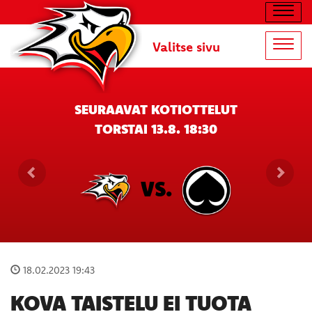
Navig
Valitse sivu
Navig
SEURAAVAT KOTIOTTELUT
TORSTAI 13.8. 18:30
VS.
18.02.2023 19:43
KOVA TAISTELU EI TUOTA