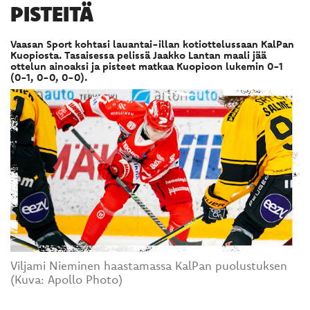
PISTEITÄ
Vaasan Sport kohtasi lauantai-illan kotiottelussaan KalPan
Kuopiosta. Tasaisessa pelissä Jaakko Lantan maali jää
ottelun ainoaksi ja pisteet matkaa Kuopioon lukemin 0-1
(0-1, 0-0, 0-0).
Viljami Nieminen haastamassa KalPan puolustuksen
(Kuva: Apollo Photo)