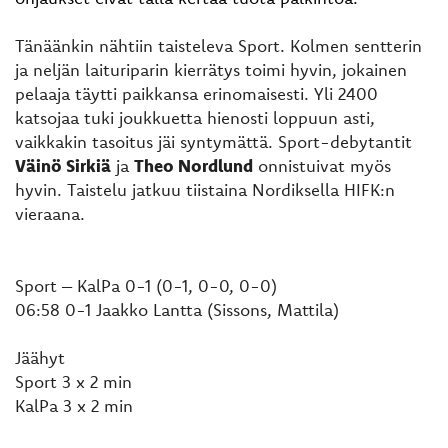
Tänäänkin nähtiin taisteleva Sport. Kolmen sentterin
ja neljän laituriparin kierrätys toimi hyvin, jokainen
pelaaja täytti paikkansa erinomaisesti. Yli 2400
katsojaa tuki joukkuetta hienosti loppuun asti,
vaikkakin tasoitus jäi syntymättä. Sport-debytantit
Väinö Sirkiä
ja
Theo Nordlund
onnistuivat myös
hyvin. Taistelu jatkuu tiistaina Nordiksella HIFK:n
vieraana.
Sport – KalPa 0-1 (0-1, 0-0, 0-0)
06:58 0-1 Jaakko Lantta (Sissons, Mattila)
Jäähyt
Sport 3 x 2 min
KalPa 3 x 2 min