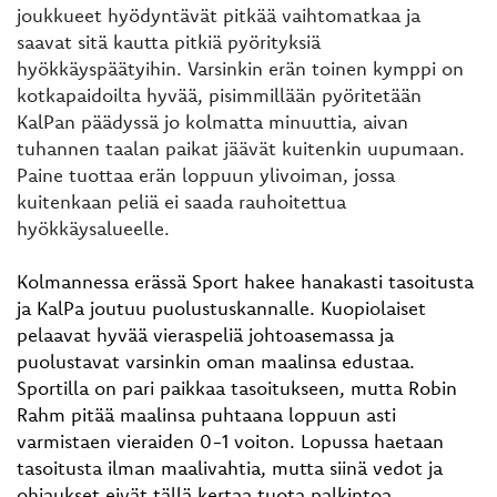
joukkueet hyödyntävät pitkää vaihtomatkaa ja
saavat sitä kautta pitkiä pyörityksiä
hyökkäyspäätyihin. Varsinkin erän toinen kymppi on
kotkapaidoilta hyvää, pisimmillään pyöritetään
KalPan päädyssä jo kolmatta minuuttia, aivan
tuhannen taalan paikat jäävät kuitenkin uupumaan.
Paine tuottaa erän loppuun ylivoiman, jossa
kuitenkaan peliä ei saada rauhoitettua
hyökkäysalueelle.
Kolmannessa erässä Sport hakee hanakasti tasoitusta
ja KalPa joutuu puolustuskannalle. Kuopiolaiset
pelaavat hyvää vieraspeliä johtoasemassa ja
puolustavat varsinkin oman maalinsa edustaa.
Sportilla on pari paikkaa tasoitukseen, mutta Robin
Rahm pitää maalinsa puhtaana loppuun asti
varmistaen vieraiden 0-1 voiton. Lopussa haetaan
tasoitusta ilman maalivahtia, mutta siinä vedot ja
ohjaukset eivät tällä kertaa tuota palkintoa.