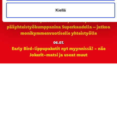
TO 13.8. - LIPUT NYT MYYNNISSÄ
Kiellä
15.07.
Rinta-Joupin Autoliike jatkaa Sportin
pääyhteistyökumppanina Superkaudella – jatkoa
monikymmenvuotiselle yhteistyölle
06.07.
Early Bird-lippupaketit nyt myynnissä! - näe
Jokerit-matsi ja useat muut