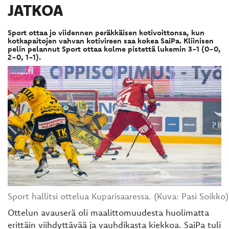
JATKOA
Sport ottaa jo viidennen peräkkäisen kotivoittonsa, kun
kotkapaitojen vahvan kotivireen saa kokea SaiPa. Kliinisen
pelin pelannut Sport ottaa kolme pistettä lukemin 3-1 (0-0,
2-0, 1-1).
Sport hallitsi ottelua Kuparisaaressa. (Kuva: Pasi Soikko)
Ottelun avauserä oli maalittomuudesta huolimatta
erittäin viihdyttävää ja vauhdikasta kiekkoa. SaiPa tuli