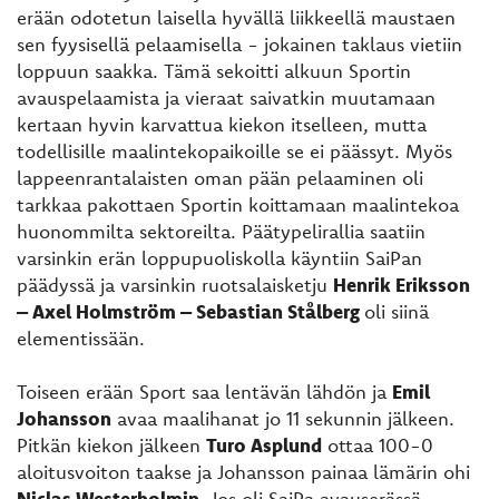
erään odotetun laisella hyvällä liikkeellä maustaen
sen fyysisellä pelaamisella - jokainen taklaus vietiin
loppuun saakka. Tämä sekoitti alkuun Sportin
avauspelaamista ja vieraat saivatkin muutamaan
kertaan hyvin karvattua kiekon itselleen, mutta
todellisille maalintekopaikoille se ei päässyt. Myös
lappeenrantalaisten oman pään pelaaminen oli
tarkkaa pakottaen Sportin koittamaan maalintekoa
huonommilta sektoreilta. Päätypelirallia saatiin
varsinkin erän loppupuoliskolla käyntiin SaiPan
päädyssä ja varsinkin ruotsalaisketju
Henrik Eriksson
– Axel Holmström – Sebastian Stålberg
oli siinä
elementissään.
Toiseen erään Sport saa lentävän lähdön ja
Emil
Johansson
avaa maalihanat jo 11 sekunnin jälkeen.
Pitkän kiekon jälkeen
Turo Asplund
ottaa 100-0
aloitusvoiton taakse ja Johansson painaa lämärin ohi
Niclas Westerholmin
. Jos oli SaiPa avauserässä