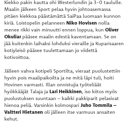
Kiekko pakin kautta ohi Westerlundin ja 3-0 taululle.
Maalin jälkeen Sport pelaa hyvin johtoasemassa
pitäen kiekkoa päästämättä SaiPaa luomaan kunnon
kiriä. Loistopelin pelanneen
Niko Hovisen
nolla
menee rikki vain minuutti ennen loppua, kun
Oliver
Okuliar
pääsee maalin edestä kaventamaan. Se on
jää kuitenkin laihaksi lohduksi vieraille ja Kuparisaaren
kotiyleisö pääsee tuulettamaan jo viidettä
kotivoittoa.
Jälleen vahva kotipeli Sportilta, vieraat puolustettiin
hyvin pois maalipaikoilta ja ne mitä läpi tuli, hoiti
Hovinen varmasti. Illan onnistujia työteliäät
hyökkääjät Talaja ja
Lari Heikkinen
, iso kiitos myös
puolustuksen suuntaan – kaikki pakkiparit pelasivat
hienoa peliä. Varsinkin kolmospari
Juho Tommila –
Valtteri Hietanen
oli jälleen itse varmuus ansaiten
kehut.