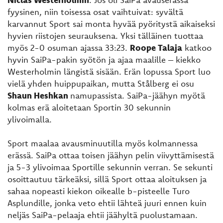
fyysinen, niin toisessa osat vaihtuivat: syvältä
karvannut Sport sai monta hyvää pyöritystä aikaiseksi
hyvien riistojen seurauksena. Yksi tälläinen tuottaa
myös 2-0 osuman ajassa 33:23.
Roope Talaja
katkoo
hyvin SaiPa-pakin syötön ja ajaa maalille – kiekko
Westerholmin längistä sisään. Erän lopussa Sport luo
vielä yhden huippupaikan, mutta Stålberg ei osu
Shaun Heshkan
namupassista. SaiPa-jäähyn myötä
kolmas erä aloitetaan Sportin 30 sekunnin
ylivoimalla.
Sport maalaa avausminuutilla myös kolmannessa
erässä. SaiPa ottaa toisen jäähyn pelin viivyttämisestä
ja 5-3 ylivoimaa Sportille sekunnin verran. Se sekunti
osoittautuu tärkeäksi, sillä Sport ottaa aloituksen ja
sahaa nopeasti kiekon oikealle b-pisteelle Turo
Asplundille, jonka veto ehtii lähteä juuri ennen kuin
neljäs SaiPa-pelaaja ehtii jäähyltä puolustamaan.