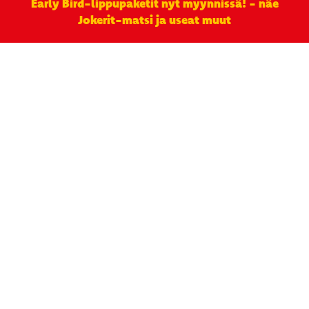
Early Bird-lippupaketit nyt myynnissä! - näe
Jokerit-matsi ja useat muut