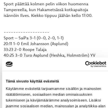
Sport päättää kolmen pelin viikon huomenna
Tampereella, kun Hakametsässä kotkapaitoja
isännöin Ilves. Kiekko tippuu jäähän kello 17:00.
-------------------
Sport – SaiPa 3-1 (0-0, 2-0, 1-1)
20:11 1-0 Emil Johansson (Asplund)
33:23 2-0 Roope Talaja
40:25 3-0 Turo Asplund (Heshka, Holmström) YV
59:00 3-1 Oliver Okuliar (Petman)
Jäähyt
Sport 3 x 2 min, 1 x 10 min
Tämä sivusto käyttää evästeitä
SaiPa 4 x 2 min
Käytämme evästeitä tarjoamamme sisällön ja mainosten
räätälöimiseen, sosiaalisen median ominaisuuksien
Torjunnat
tukemiseen ja kävijämäärämme analysoimiseen. Lisäksi
Niko Hovinen, Sport 7 + 5 + 4 = 16
jaamme sosiaalisen median, mainosalan ja analytiikka-alan
Niclas Westerholm, SaiPa 10 + 5 + 9 = 24