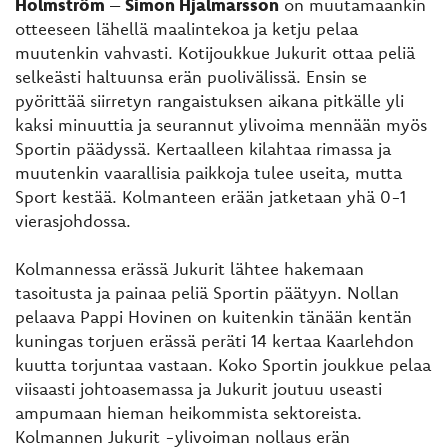
Holmström
–
Simon Hjalmarsson
on muutamaankin
otteeseen lähellä maalintekoa ja ketju pelaa
muutenkin vahvasti. Kotijoukkue Jukurit ottaa peliä
selkeästi haltuunsa erän puolivälissä. Ensin se
pyörittää siirretyn rangaistuksen aikana pitkälle yli
kaksi minuuttia ja seurannut ylivoima mennään myös
Sportin päädyssä. Kertaalleen kilahtaa rimassa ja
muutenkin vaarallisia paikkoja tulee useita, mutta
Sport kestää. Kolmanteen erään jatketaan yhä 0-1
vierasjohdossa.
Kolmannessa erässä Jukurit lähtee hakemaan
tasoitusta ja painaa peliä Sportin päätyyn. Nollan
pelaava Pappi Hovinen on kuitenkin tänään kentän
kuningas torjuen erässä peräti 14 kertaa Kaarlehdon
kuutta torjuntaa vastaan. Koko Sportin joukkue pelaa
viisaasti johtoasemassa ja Jukurit joutuu useasti
ampumaan hieman heikommista sektoreista.
Kolmannen Jukurit -ylivoiman nollaus erän