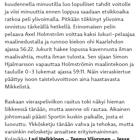
kuudennella minuutilla luo lopulliset tahdit voitolle
ja viisi minuuttia ennen loppua saadaan etsikkoaika
ratkoa peli ylivoimalla. Pitkään tökkinyt ylivoima
onnistuu tärkeällä hetkellä. Erinomaisen pelin
pelaava Axel Holmström voittaa kaksi Jukuri-pelaajaa
maalinedustalla ja runnoo kiekon ohi Kaarlehdon
ajassa 56:22. Jukurit hakee lopussa kavennusta ilman
maalivahtia, mutta ilman tulosta. Sen sijaan Simon
Hjalmarsson vapauttaa Holmströmin maalintekoon ja
taululle 0-3 lukemat ajassa 59:11. Näin vieraskiertue
päättyy isoon taisteluvoittoon aina haastavasta
Mikkelistä.
Raskaan vieraspeliviikon rasitus toki näkyi hieman
liikkeessä tänään, mutta asenne oli rautaa. Aikainen
johtomaali päästi Sportin kuskin paikalle, josta ei
luovuttu. Ykkösketju tänään vahva ja tehokas, mutta
varsinkin nelosketju ansaitsee erityismaininnan.
Kolmikko
Lari Heikkinen
–
Teemu Väyrynen
–
Jesse