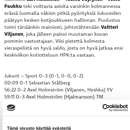
Paukku
teki voittavia asioita varsinkin kolmannessa
erässä luomalla väkisin pitkiä pyörityksiä Jukureiden
päätyyn kesken kotijoukkueen hallinnan. Puolustus
toimi tänäänkin mainiosti, johtotähtenään
Valtteri
Viljanen
, joka jälleen painoi muutaman kovan
pommin vastustajaan. Viisi pistettä kolmesta
vieraspelistä on hyvä saldo, josta on hyvä jatkaa ensi
keskiviikon kotiotteluun HPK:ta vastaan.
Jukurit – Sport 0-3 (0-1, 0-0, 0-2)
00:09 0-1 Sebastian Stålberg
56:22 0-2 Axel Holmström (Viljanen, Heshka) YV
59:11 0-3 Axel Holmström (Hjalmarsson) TM
Jäähyt
Jukurit 2 x 2 min
Sport 3 x 2 min
Tämä sivusto käyttää evästeitä