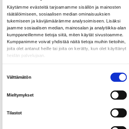
Käytämme evästeitä tarjoamamme sisällön ja mainosten
Torjunnat
räätälöimiseen, sosiaalisen median ominaisuuksien
Karolus Kaarlehto, Jukurit 7 + 5 + 6 = 18
tukemiseen ja kävijämäärämme analysoimiseen. Lisäksi
Niko Hovinen, Sport 6 + 10 +14 = 30
jaamme sosiaalisen median, mainosalan ja analytiikka-alan
kumppaneillemme tietoja siitä, miten käytät sivustoamme.
Kumppanimme voivat yhdistää näitä tietoja muihin tietoihin,
joita olet antanut heille tai joita on kerätty, kun olet käyttänyt
heidän palvelujaan.
Suostumuksen
Välttämätön
valinta
Mieltymykset
Tilastot