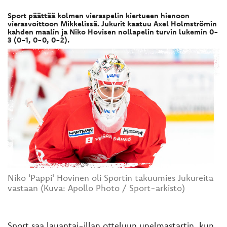
Sport päättää kolmen vieraspelin kiertueen hienoon
vierasvoittoon Mikkelissä. Jukurit kaatuu Axel Holmströmin
kahden maalin ja Niko Hovisen nollapelin turvin lukemin 0-
3 (0-1, 0-0, 0-2).
Niko 'Pappi' Hovinen oli Sportin takuumies Jukureita
vastaan (Kuva: Apollo Photo / Sport-arkisto)
Sport saa lauantai-illan otteluun unelmastartin, kun