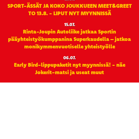
SPORT-ÄSSÄT JA KOKO JOUKKUEEN MEET&GREET
TO 13.8. - LIPUT NYT MYYNNISSÄ
15.07.
Rinta-Joupin Autoliike jatkaa Sportin
pääyhteistyökumppanina Superkaudella – jatkoa
monikymmenvuotiselle yhteistyölle
06.07.
Early Bird-lippupaketit nyt myynnissä! - näe
Jokerit-matsi ja useat muut