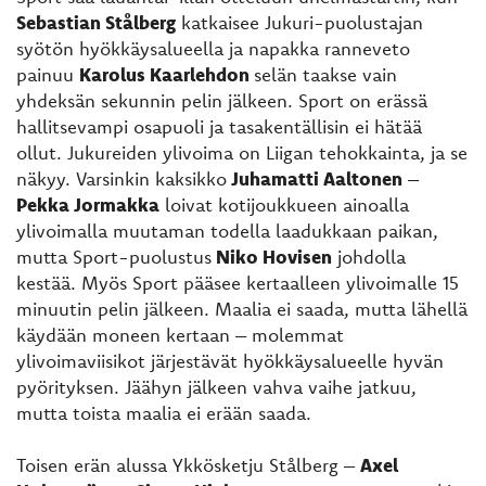
Sebastian Stålberg
katkaisee Jukuri-puolustajan
syötön hyökkäysalueella ja napakka ranneveto
painuu
Karolus Kaarlehdon
selän taakse vain
yhdeksän sekunnin pelin jälkeen. Sport on erässä
hallitsevampi osapuoli ja tasakentällisin ei hätää
ollut. Jukureiden ylivoima on Liigan tehokkainta, ja se
näkyy. Varsinkin kaksikko
Juhamatti Aaltonen
–
Pekka Jormakka
loivat kotijoukkueen ainoalla
ylivoimalla muutaman todella laadukkaan paikan,
mutta Sport-puolustus
Niko Hovisen
johdolla
kestää. Myös Sport pääsee kertaalleen ylivoimalle 15
minuutin pelin jälkeen. Maalia ei saada, mutta lähellä
käydään moneen kertaan – molemmat
ylivoimaviisikot järjestävät hyökkäysalueelle hyvän
pyörityksen. Jäähyn jälkeen vahva vaihe jatkuu,
mutta toista maalia ei erään saada.
Toisen erän alussa Ykkösketju Stålberg –
Axel