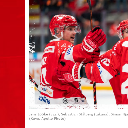
Jens Lööke (vas.), Sebastian Stålberg (takana), Simon Hj
(Kuva: Apollo Photo)