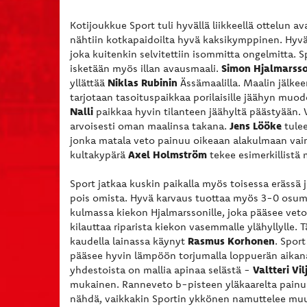
Kotijoukkue Sport tuli hyvällä liikkeellä ottelun 
nähtiin kotkapaidoilta hyvä kaksikymppinen. Hyvän
joka kuitenkin selvitettiin isommitta ongelmitta. S
Simon Hjalmarss
isketään myös illan avausmaali.
Niklas Rubinin
yllättää
Ässämaalilla. Maalin jälkeen
tarjotaan tasoituspaikkaa porilaisille jäähyn muod
Nalli
paikkaa hyvin tilanteen jäähyltä päästyään.
Jens Lööke
arvoisesti oman maalinsa takana.
tulee
jonka matala veto painuu oikeaan alakulmaan vai
Axel Holmström
kultakypärä
tekee esimerkillistä 
Sport jatkaa kuskin paikalla myös toisessa erässä 
pois omista. Hyvä karvaus tuottaa myös 3-0 osuma
kulmassa kiekon Hjalmarssonille, joka pääsee ve
kilauttaa riparista kiekon vasemmalle ylähyllylle. T
Rasmus Korhonen
kaudella lainassa käynyt
. Spor
pääsee hyvin lämpöön torjumalla loppuerän aikan
Valtteri Vi
yhdestoista on mallia apinaa selästä -
mukainen. Ranneveto b-pisteen yläkaarelta painuu
nähdä, vaikkakin Sportin ykkönen namuttelee muu