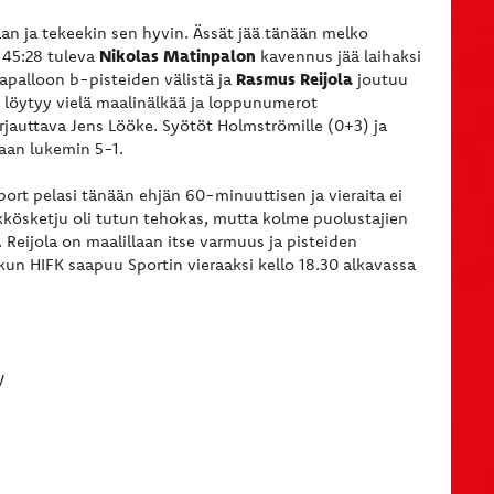
n ja tekeekin sen hyvin. Ässät jää tänään melko
Nikolas Matinpalon
 45:28 tuleva
kavennus jää laihaksi
Rasmus Reijola
apalloon b-pisteiden välistä ja
joutuu
 löytyy vielä maalinälkää ja loppunumerot
jauttava Jens Lööke. Syötöt Holmströmille (0+3) ja
saan lukemin 5-1.
Sport pelasi tänään ehjän 60-minuuttisen ja vieraita ei
kkösketju oli tutun tehokas, mutta kolme puolustajien
. Reijola on maalillaan itse varmuus ja pisteiden
kun HIFK saapuu Sportin vieraaksi kello 18.30 alkavassa
V