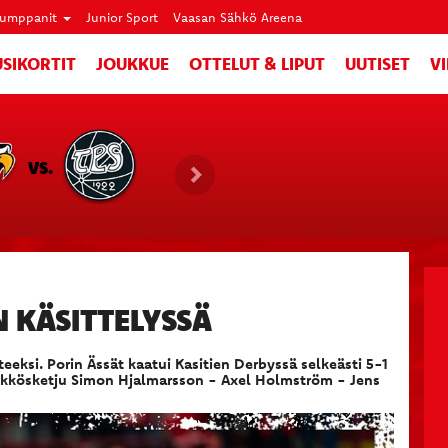
umppanit
Junior Sport
Vaasan Sähkö Areena
SIKORTIT
JOUKKUE
OTTELUT & LIPUT
UUTISET
V
VS.
 KÄSITTELYSSÄ
teeksi. Porin Ässät kaatui Kasitien Derbyssä selkeästi 5-1
i ykkösketju Simon Hjalmarsson - Axel Holmström - Jens