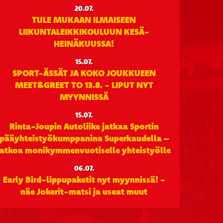
20.07.
TULE MUKAAN ILMAISEEN
LIIKUNTALEIKKIKOULUUN KESÄ-
HEINÄKUUSSA!
15.07.
SPORT-ÄSSÄT JA KOKO JOUKKUEEN
MEET&GREET TO 13.8. - LIPUT NYT
MYYNNISSÄ
15.07.
Rinta-Joupin Autoliike jatkaa Sportin
pääyhteistyökumppanina Superkaudella –
jatkoa monikymmenvuotiselle yhteistyölle
06.07.
Early Bird-lippupaketit nyt myynnissä! -
näe Jokerit-matsi ja useat muut