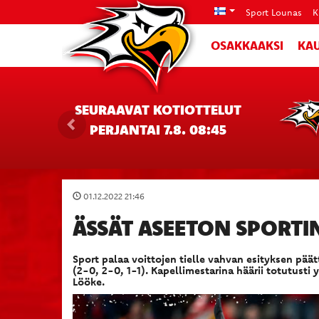
Sport Lounas
K
OSAKKAAKSI
KAU
SEURAAVAT KOTIOTTELUT
PERJANTAI 7.8. 08:45
01.12.2022 21:46
ÄSSÄT ASEETON SPORTIN
Sport palaa voittojen tielle vahvan esityksen päät
(2-0, 2-0, 1-1). Kapellimestarina häärii totutust
Lööke.