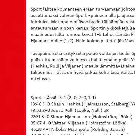
Sport lähtee kolmanteen erään turvaamaan johtoaa
aseettomaksi vahvan Sport -paineen alla ja ajassa
lohduksi. Matinpalo pääsee hyvin tälläämään vast
antautumaan ainoan kerran. Sportin ykkösketjulta
maalinedustalta runnoo kovat 1+3 tehot tänään kir
Hjalmarssonille (1+2). Näin kolme pistettä jää Vaa
Tasapainoisella esityksellä paluu voittojen tielle. 
päästetty missään vaiheessa hallitsemaan peliä. Y
(Heshka, Pulli ja Viljanen) maalia lämmittävät aina
takuumies. Tästä on hyvä jatkaa kohti lauantaita, 
ottelussa.
Sport - Ässät 5-1 (2-0, 2-0, 1-1)
13:46 1-0 Shaun Heshka (Hjalmarsson, Stålberg) Y
19:53 2-0 Juuso Pulli (Lööke, Nalli) SR
22:31 3-0 Simon Hjalmarsson (Holmström, Lööke)
35:07 4-0 Valtteri Viljanen (Holmström, Lööke)
45:28 4-1 Nikolas Matinpalo (Rohdin, Barach)