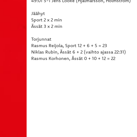
49:01 5-1 Jens Lööke (Hjalmarsson, Holmström)
Jäähyt
Sport 2 x 2 min
Ässät 3 x 2 min
Torjunnat
Rasmus Reijola, Sport 12 + 6 + 5 = 23
Niklas Rubin, Ässät 6 + 2 (vaihto ajassa 22:31)
Rasmus Korhonen, Ässät 0 + 10 + 12 = 22