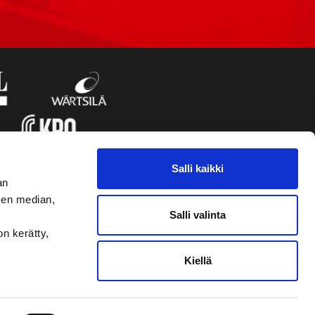
Salli kaikki
an
sen median,
Salli valinta
on kerätty,
Kiellä
VAASAN SPORT UUTISKIRJE