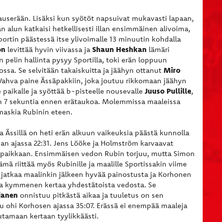
avauserään. Lisäksi kun syötöt napsuivat mukavasti lapaan,
 alun katkaisi hetkellisesti illan ensimmäinen alivoima,
portin päästessä itse ylivoimalle 13 minuutin kohdalla
on
Shaun Heshkan
levittää hyvin viivassa ja
lämäri
 pelin hallinta pysyy Sportilla, toki erän loppuun
Miro
ossa. Se selvitään takaiskuitta ja jäähyn ottanut
 Vahva paine Ässäpakkiin, joka joutuu rikkomaan jäähyn
Juuso Pullille
 paikalle ja syöttää b-pisteelle nousevalle
,
n 7 sekuntia ennen erätaukoa. Molemmissa maaleissa
maskia Rubinin eteen.
ja Ässillä on heti erän alkuun vaikeuksia päästä kunnolla
n ajassa 22:31. Jens Lööke ja Holmström karvaavat
topaikkaan. Ensimmäisen vedon Rubin torjuu, mutta Simon
ämä riittää myös Rubinille ja maalille Sportissakin viime
t jatkaa maalinkin jälkeen hyvää painostusta ja Korhonen
a kymmenen kertaa yhdestätoista vedosta. Se
ljanen
onnistuu pitkästä aikaa ja tuuletus on sen
 ohi Korhosen ajassa 35:07. Erässä ei enempää maaleja
tamaan kertaan tyylikkäästi.