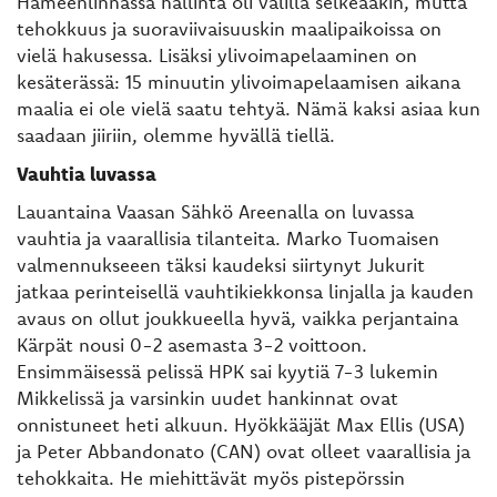
Hämeenlinnassa hallinta oli välillä selkeääkin, mutta
tehokkuus ja suoraviivaisuuskin maalipaikoissa on
vielä hakusessa. Lisäksi ylivoimapelaaminen on
kesäterässä: 15 minuutin ylivoimapelaamisen aikana
maalia ei ole vielä saatu tehtyä. Nämä kaksi asiaa kun
saadaan jiiriin, olemme hyvällä tiellä.
Vauhtia luvassa
Lauantaina Vaasan Sähkö Areenalla on luvassa
vauhtia ja vaarallisia tilanteita. Marko Tuomaisen
valmennukseeen täksi kaudeksi siirtynyt Jukurit
jatkaa perinteisellä vauhtikiekkonsa linjalla ja kauden
avaus on ollut joukkueella hyvä, vaikka perjantaina
Kärpät nousi 0-2 asemasta 3-2 voittoon.
Ensimmäisessä pelissä HPK sai kyytiä 7-3 lukemin
Mikkelissä ja varsinkin uudet hankinnat ovat
onnistuneet heti alkuun. Hyökkääjät Max Ellis (USA)
ja Peter Abbandonato (CAN) ovat olleet vaarallisia ja
tehokkaita. He miehittävät myös pistepörssin