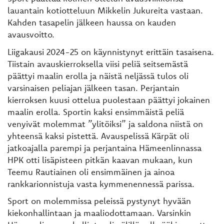
lauantain kotiotteluun Mikkelin Jukureita vastaan.
Kahden tasapelin jälkeen haussa on kauden
avausvoitto.
Liigakausi 2024-25 on käynnistynyt erittäin tasaisena.
Tiistain avauskierroksella viisi peliä seitsemästä
päättyi maalin erolla ja näistä neljässä tulos oli
varsinaisen peliajan jälkeen tasan. Perjantain
kierroksen kuusi ottelua puolestaan päättyi jokainen
maalin erolla. Sportin kaksi ensimmäistä peliä
venyivät molemmat ”ylitöiksi” ja saldona niistä on
yhteensä kaksi pistettä. Avauspelissä Kärpät oli
jatkoajalla parempi ja perjantaina Hämeenlinnassa
HPK otti lisäpisteen pitkän kaavan mukaan, kun
Teemu Rautiainen oli ensimmäinen ja ainoa
rankkarionnistuja vasta kymmenennessä parissa.
Sport on molemmissa peleissä pystynyt hyvään
kiekonhallintaan ja maaliodottamaan. Varsinkin