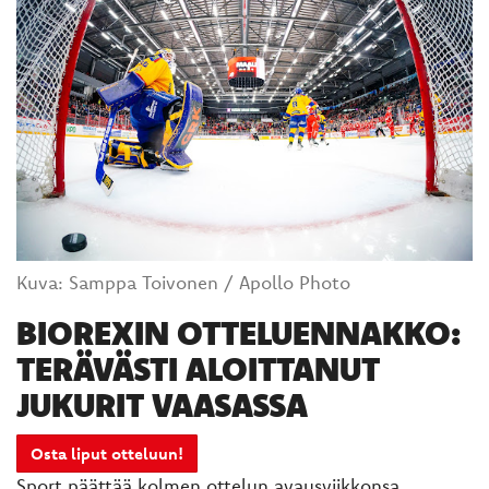
Kuva: Samppa Toivonen / Apollo Photo
BIOREXIN OTTELUENNAKKO:
TERÄVÄSTI ALOITTANUT
JUKURIT VAASASSA
Osta liput otteluun!
Sport päättää kolmen ottelun avausviikkonsa