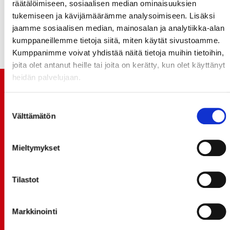
räätälöimiseen, sosiaalisen median ominaisuuksien
Välttääksesi pysäköintijonot ja maksimoidaksesi
tukemiseen ja kävijämäärämme analysoimiseen. Lisäksi
jäähallin palveluiden käyttämisen, olemme
jaamme sosiaalisen median, mainosalan ja analytiikka-alan
järjestäneet kuljetuksen runkosarjan kotiotteluihin.
kumppaneillemme tietoja siitä, miten käytät sivustoamme.
Kumppanimme voivat yhdistää näitä tietoja muihin tietoihin,
joita olet antanut heille tai joita on kerätty, kun olet käyttänyt
heidän palvelujaan.
TUOREIMMAT UUTISET
Suostumuksen
20.07.
Välttämätön
valinta
JOKERIT-OTTELUN LIPUT MYYNTIIN HUOMENNA TI
21.7. 12:00 - ENNAKKOKYSYNTÄ POIKKEUKSELLISTA
Mieltymykset
20.07.
TULE MUKAAN ILMAISEEN
Tilastot
LIIKUNTALEIKKIKOULUUN KESÄ-HEINÄKUUSSA!
15.07.
SPORT-ÄSSÄT JA KOKO JOUKKUEEN MEET&GREET
Markkinointi
TO 13.8. - LIPUT NYT MYYNNISSÄ