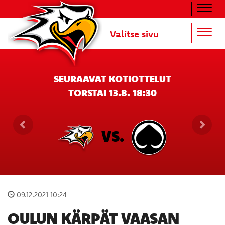
Navig
Valitse sivu
Navig
SEURAAVAT KOTIOTTELUT
TORSTAI 13.8. 18:30
VS.
09.12.2021 10:24
OULUN KÄRPÄT VAASAN