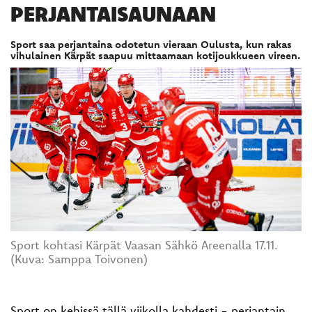
PERJANTAISAUNAAN
Sport saa perjantaina odotetun vieraan Oulusta, kun rakas
vihulainen Kärpät saapuu mittaamaan kotijoukkueen vireen.
Sport kohtasi Kärpät Vaasan Sähkö Areenalla 17.11.
(Kuva: Samppa Toivonen)
Sport on kehissä tällä viikolla kahdesti - perjantain