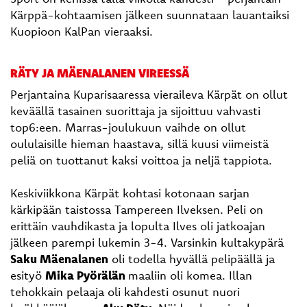
Kärppä-kohtaamisen jälkeen suunnataan lauantaiksi
Kuopioon KalPan vieraaksi.
RÄTY JA MÄENALANEN VIREESSÄ
Perjantaina Kuparisaaressa vieraileva Kärpät on ollut
keväällä tasainen suorittaja ja sijoittuu vahvasti
top6:een. Marras-joulukuun vaihde on ollut
oululaisille hieman haastava, sillä kuusi viimeistä
peliä on tuottanut kaksi voittoa ja neljä tappiota.
Keskiviikkona Kärpät kohtasi kotonaan sarjan
kärkipään taistossa Tampereen Ilveksen. Peli on
erittäin vauhdikasta ja lopulta Ilves oli jatkoajan
jälkeen parempi lukemin 3-4. Varsinkin kultakypärä
Saku Mäenalanen
oli todella hyvällä pelipäällä ja
esityö
Mika Pyörälän
maaliin oli komea. Illan
tehokkain pelaaja oli kahdesti osunut nuori