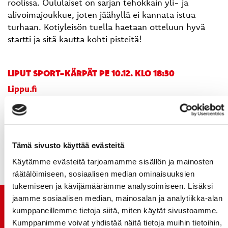
roolissa. Oululaiset on sarjan tehokkain yli- ja
alivoimajoukkue, joten jäähyllä ei kannata istua
turhaan. Kotiyleisön tuella haetaan otteluun hyvä
startti ja sitä kautta kohti pisteitä!
LIPUT SPORT-KÄRPÄT PE 10.12. KLO 18:30
Lippu.fi
Vaasan Sähkö Areenan lounasravintola ti-pe 10:30-
13:30
R-kioskit kautta maan
Visit Vaasa, Rewell 2krs.​​​​​
Tämä sivusto käyttää evästeitä
Käytämme evästeitä tarjoamamme sisällön ja mainosten
räätälöimiseen, sosiaalisen median ominaisuuksien
tukemiseen ja kävijämäärämme analysoimiseen. Lisäksi
jaamme sosiaalisen median, mainosalan ja analytiikka-alan
TUOREIMMAT UUTISET
kumppaneillemme tietoja siitä, miten käytät sivustoamme.
Kumppanimme voivat yhdistää näitä tietoja muihin tietoihin,