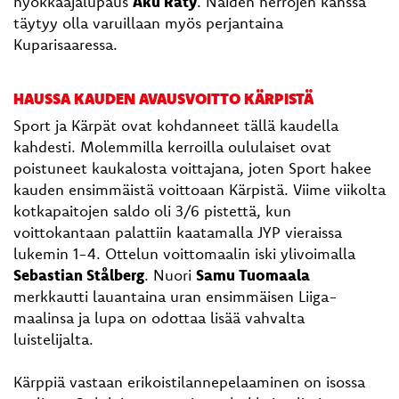
hyökkääjälupaus
Aku Räty
. Näiden herrojen kanssa
täytyy olla varuillaan myös perjantaina
Kuparisaaressa.
HAUSSA KAUDEN AVAUSVOITTO KÄRPISTÄ
Sport ja Kärpät ovat kohdanneet tällä kaudella
kahdesti. Molemmilla kerroilla oululaiset ovat
poistuneet kaukalosta voittajana, joten Sport hakee
kauden ensimmäistä voittoaan Kärpistä. Viime viikolta
kotkapaitojen saldo oli 3/6 pistettä, kun
voittokantaan palattiin kaatamalla JYP vieraissa
lukemin 1-4. Ottelun voittomaalin iski ylivoimalla
Sebastian Stålberg
. Nuori
Samu Tuomaala
merkkautti lauantaina uran ensimmäisen Liiga-
maalinsa ja lupa on odottaa lisää vahvalta
luistelijalta.
Kärppiä vastaan erikoistilannepelaaminen on isossa