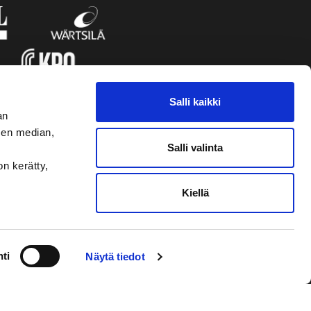
Salli kaikki
an
sen median,
Salli valinta
on kerätty,
Kiellä
VAASAN SPORT UUTISKIRJE
ti
Näytä tiedot