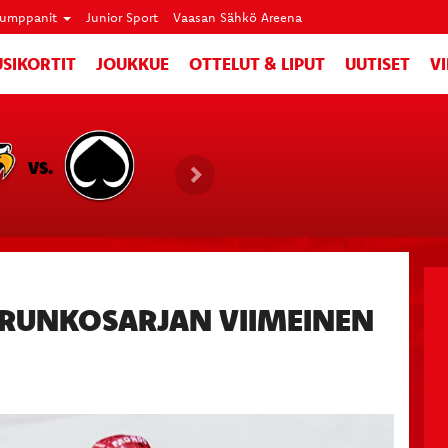
umppanit
Junior Sport
Vaasan Sähkö Areena
SIKORTIT
JOUKKUE
OTTELUT & LIPUT
UUTISET
V
VS.
 RUNKOSARJAN VIIMEINEN