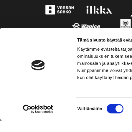
Tämä sivusto käyttää eväs
Käytämme evästeitä tarjoa
ominaisuuksien tukemisee
mainosalan ja analytiikka-
Kumppanimme voivat yhdistää 
kun olet käyttänyt heidän 
TOIMIPAIKKA
YHTEY
Suostumuksen
Välttämätön
Hockey-Team Vaasan Sport Oy
Puh: 02 
valinta
sportsho
Rinnakkaistie 1
65350 Vaasa
Laajemma
FINLAND