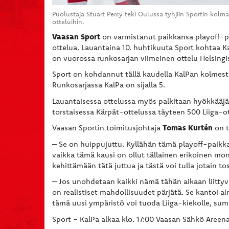
Puolustaja Stuart Percy teki Oulussa tyhjiin Sportin kol
otteluihin.
Vaasan Sport
on varmistanut paikkansa playoff-pe
ottelua. Lauantaina 10. huhtikuuta Sport kohtaa Ka
on vuorossa runkosarjan viimeinen ottelu Helsingis
Sport on kohdannut tällä kaudella KalPan kolmesti.
Runkosarjassa KalPa on sijalla 5.
Lauantaisessa ottelussa myös palkitaan hyökkääjät 
torstaisessa Kärpät-ottelussa täyteen 500 Liiga-ott
Tomas Kurtén
Vaasan Sportin toimitusjohtaja
on t
– Se on huippujuttu. Kyllähän tämä playoff-paikka 
vaikka tämä kausi on ollut tällainen erikoinen mon
kehittämään tätä juttua ja tästä voi tulla jotain tosi
– Jos unohdetaan kaikki nämä tähän aikaan liittyvät
on realistiset mahdollisuudet pärjätä. Se kantoi ai
tämä uusi ympäristö voi tuoda Liiga-kiekolle, su
Sport - KalPa alkaa klo. 17:00 Vaasan Sähkö Areena