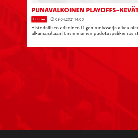
PUNAVALKOINEN PLAYOFFS-KEVÄT
|
09.04.2021 14:00
Uutinen
Historiallisen erikoinen Liigan runkosarja alkaa 
alkamaisillaan! Ensimmäinen pudotuspelikierros st