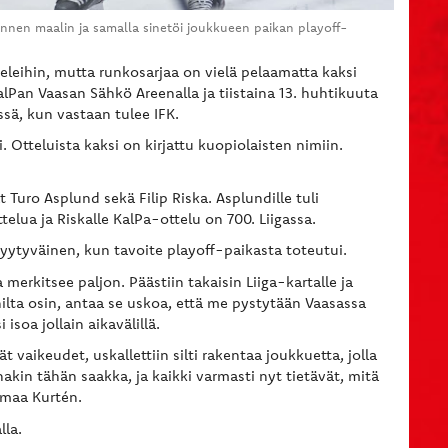
mannen maalin ja samalla sinetöi joukkueen paikan playoff-
leihin, mutta runkosarjaa on vielä pelaamatta kaksi
lPan Vaasan Sähkö Areenalla ja tiistaina 13. huhtikuuta
sä, kun vastaan tulee IFK.
 Otteluista kaksi on kirjattu kuopiolaisten nimiin.
Turo Asplund sekä Filip Riska. Asplundille tuli
elua ja Riskalle KalPa-ottelu on 700. Liigassa.
yytyväinen, kun tavoite playoff-paikasta toteutui.
merkitsee paljon. Päästiin takaisin Liiga-kartalle ja
ilta osin, antaa se uskoa, että me pystytään Vaasassa
 isoa jollain aikavälillä.
 vaikeudet, uskallettiin silti rakentaa joukkuetta, jolla
nakin tähän saakka, ja kaikki varmasti nyt tietävät, mitä
mmaa Kurtén.
lla.