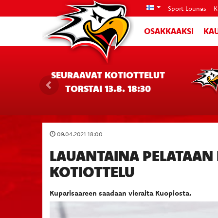
Sport Lounas
K
OSAKKAAKSI
KAU
SEURAAVAT KOTIOTTELUT
TORSTAI 13.8. 18:30
09.04.2021 18:00
LAUANTAINA PELATAAN
KOTIOTTELU
Kuparisaareen saadaan vieraita Kuopiosta.