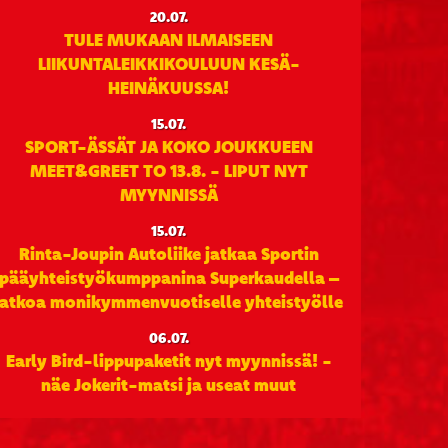
20.07.
TULE MUKAAN ILMAISEEN
LIIKUNTALEIKKIKOULUUN KESÄ-
HEINÄKUUSSA!
15.07.
SPORT-ÄSSÄT JA KOKO JOUKKUEEN
MEET&GREET TO 13.8. - LIPUT NYT
MYYNNISSÄ
15.07.
Rinta-Joupin Autoliike jatkaa Sportin
pääyhteistyökumppanina Superkaudella –
jatkoa monikymmenvuotiselle yhteistyölle
06.07.
Early Bird-lippupaketit nyt myynnissä! -
näe Jokerit-matsi ja useat muut