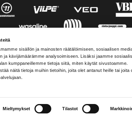
teitä
mamme sisällön ja mainosten räätälöimiseen, sosiaalisen medi
n ja kävijämäärämme analysoimiseen. Lisäksi jaamme sosiaali
alan kumppaneillemme tietoja siitä, miten käytät sivustoamme.
näitä tietoja muihin tietoihin, joita olet antanut heille tai joita 
palvelujaan.
STIEDOT
SOSIAALINEN MEDIA
Mieltymykset
Tilastot
Markkinoin
01 555 600
facebook
p@vaasansport.fi
twitter
instagram
t yhteystiedot
youtube