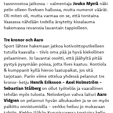
tasonnostoa jatkossa - valmentaja
Jouko Myrrä
näki
pelin olleen Ilveksen hallussa, mutta numerot väärät.
Oli miten oli, mutta varmaa on se, että torstaina
Vaasassa nähdään todella ärsytetty kissalauma
hakemassa revanssia lauantain tappiolleen.
Tre kronor och Aaro
Sport lähtee hakemaan jatkoa kotivoittoputkelleen
tutulla kaavalla - tiivis oma pää ja hyvä kiekollinen
pelaaminen. Jo lauantai osoitti, että jäähyltä pitää
pystyä pysymään poissa, jotta Ilves kaatuu. Kontiola
& kumppanit kyllä hieroo laatupaikat, jos sitä
tarjotaan. Pariin viime ottelua yhdessä pelannut tre
kronor-ketju
Henrik Eriksson - Axel Holmström -
Sebastian Stålberg
on ollut työteliäs ja vaarallinen
tehdän myös tulosta. Nelosketjun vahva laituri
Aaro
Vidgren
on pelannut hyvän alkukauden ja se on myös
palkittu onnistumisilla - verkko heiluu jo mukavaan
tahtiin. Kiekko jäähän Kuparisaaressa torstaina kello