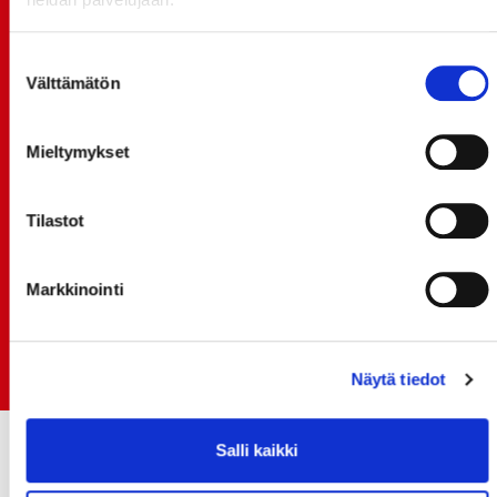
20.07.
TULE MUKAAN ILMAISEEN
Suostumuksen
LIIKUNTALEIKKIKOULUUN KESÄ-HEINÄKUUSSA!
Välttämätön
valinta
15.07.
SPORT-ÄSSÄT JA KOKO JOUKKUEEN MEET&GREET
Mieltymykset
TO 13.8. - LIPUT NYT MYYNNISSÄ
15.07.
Tilastot
Rinta-Joupin Autoliike jatkaa Sportin
pääyhteistyökumppanina Superkaudella – jatkoa
monikymmenvuotiselle yhteistyölle
Markkinointi
06.07.
Early Bird-lippupaketit nyt myynnissä! - näe
Jokerit-matsi ja useat muut
Näytä tiedot
Salli kaikki