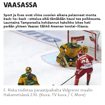
VAASASSA
Sport ja Ilves ovat viime vuosien aikana pelanneet monta
back-to-back -ottelua eikä tämäkään kausi tee poikkeusta.
Launtaina Tampereella kohdannut kaksikko iskee heti
perään yhteen Vaasan Sähkö Areenan torstai-illassa.
F. Riska todistaa paraatipaikalta Vidgrenin maalin
Hakametsässä 2.10. (Kuva: TV kuva / C More)