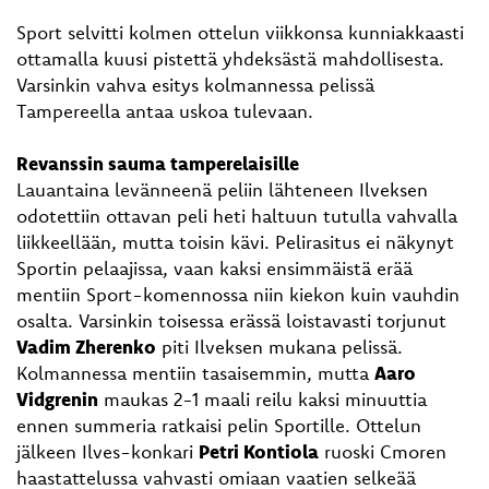
Sport selvitti kolmen ottelun viikkonsa kunniakkaasti
ottamalla kuusi pistettä yhdeksästä mahdollisesta.
Varsinkin vahva esitys kolmannessa pelissä
Tampereella antaa uskoa tulevaan.
Revanssin sauma tamperelaisille
Lauantaina levänneenä peliin lähteneen Ilveksen
odotettiin ottavan peli heti haltuun tutulla vahvalla
liikkeellään, mutta toisin kävi. Pelirasitus ei näkynyt
Sportin pelaajissa, vaan kaksi ensimmäistä erää
mentiin Sport-komennossa niin kiekon kuin vauhdin
osalta. Varsinkin toisessa erässä loistavasti torjunut
Vadim Zherenko
piti Ilveksen mukana pelissä.
Kolmannessa mentiin tasaisemmin, mutta
Aaro
Vidgrenin
maukas 2-1 maali reilu kaksi minuuttia
ennen summeria ratkaisi pelin Sportille. Ottelun
jälkeen Ilves-konkari
Petri Kontiola
ruoski Cmoren
haastattelussa vahvasti omiaan vaatien selkeää