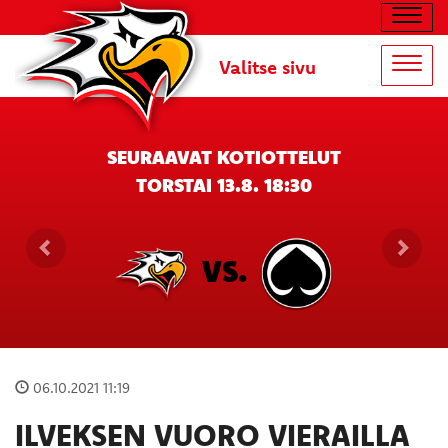
Navig
Valitse sivu
Navig
SEURAAVAT KOTIOTTELUT
TORSTAI 13.8. 18:30
VS.
06.10.2021 11:19
ILVEKSEN VUORO VIERAILLA