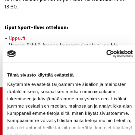
18:30.
Liput Sport-Ilves otteluun:
-
lippu.fi
- Vaasan Sähkö Areena lounasravintola ti-pe klo
10:30-13:30
- R-kioskit kautta maan
- ovelta klo 17:00 alkaen
Tämä sivusto käyttää evästeitä
Käytämme evästeitä tarjoamamme sisällön ja mainosten
räätälöimiseen, sosiaalisen median ominaisuuksien
TUOREIMMAT UUTISET
tukemiseen ja kävijämäärämme analysoimiseen. Lisäksi
jaamme sosiaalisen median, mainosalan ja analytiikka-alan
kumppaneillemme tietoja siitä, miten käytät sivustoamme.
20.07.
Kumppanimme voivat yhdistää näitä tietoja muihin tietoihin,
JOKERIT-OTTELUN LIPUT MYYNTIIN HUOMENNA TI
joita olet antanut heille tai joita on kerätty, kun olet käyttänyt
21.7. 12:00 - ENNAKKOKYSYNTÄ POIKKEUKSELLISTA
heidän palvelujaan.