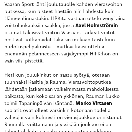
Vaasan Sport lähti joulutauolle kahden vierasvoiton
putkessa, kun pisteet haettiin niin Lahdesta kuin
Hämeenlinnastakin. HPK:ta vastaan ottelu venyi aina
voittolaukauksiin saakka, jossa
Axel Holmströmin
osumat takasivat voiton Vaasaan. Tärkeät voitot
nostivat kotkapaidat takaisin mukaan taisteluun
pudotuspelipakoista – matkaa kaksi ottelua
enemmän pelanneeseen sarjakymppi HIFK:hon on
vain viisi pistettä.
Heti kun joulukinkut on saatu syötyä, otetaan
suunnaksi Kasitie ja Rauma. Vierasvoittoputkea
lähdetään jatkamaan vaikeimmasta mahdollisesta
paikasta, kun koko sarjan ykkönen, Rauman Lukko
toimii Tapaninpäivän isäntänä.
Marko Virtasen
suojatit ovat olleet varsinkin kotonaan todella
vahvoja: vain kolmesti on vierasjoukkue onnistunut
Raumalla voittamaan ja yksikään joukkue ei ole
tehnyt yli kahta maalia raumalaisten verkkoon.