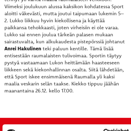
Viimeksi joulukuun alussa kaksikon kohdatessa Sport
aloitti väkevästi, mutta joutui taipumaan lukemin 5–
2. Lukko liikkuu hyvin kiekollisena ja käyttää
paikkansa tehokkaasti, joten virheisiin ei ole varaa.
Lukko sai ennen joulua tärkeän palasen mukaan
sairastuvalta, kun alkukaudesta pistepörssiä johtanut
Anrei Hakulinen
teki paluun kentille. Tämä lisää
entisestään raumalaisten tulivoimaa. Sportin täytyy
pystyä vastaamaan Lukon heittämään haasteeseen
liikkeen sekä kiekonhallinnan osalta. Siitä lähdetään,
että Sport iskee ensimmäisenä Raumalla yli kaksi
maalia veskarin selän taakse. Kiekko tippuu jäähän
maanantaina 26.12. kello 17.00.
TUOREIMMAT UUTISET