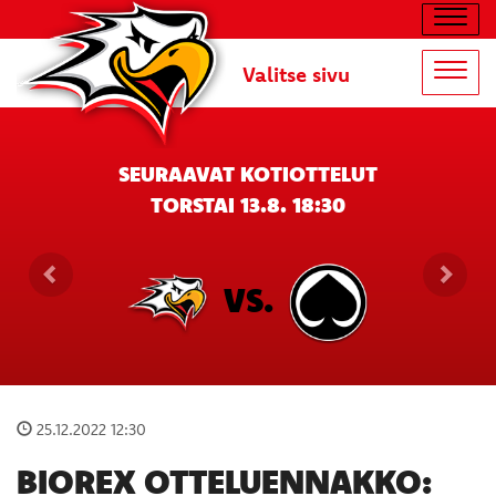
Navig
Valitse sivu
Navig
SEURAAVAT KOTIOTTELUT
TORSTAI 13.8. 18:30
VS.
25.12.2022 12:30
BIOREX OTTELUENNAKKO: