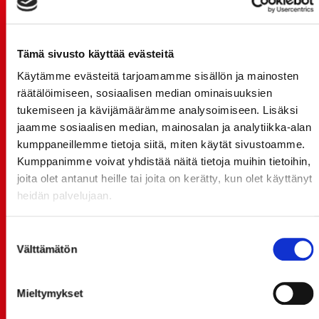
20.07.
JOKERIT-OTTELUN LIPUT MYYNTIIN HUOMENNA TI
Tämä sivusto käyttää evästeitä
21.7. 12:00 - ENNAKKOKYSYNTÄ POIKKEUKSELLISTA
Käytämme evästeitä tarjoamamme sisällön ja mainosten
20.07.
räätälöimiseen, sosiaalisen median ominaisuuksien
TULE MUKAAN ILMAISEEN
tukemiseen ja kävijämäärämme analysoimiseen. Lisäksi
LIIKUNTALEIKKIKOULUUN KESÄ-HEINÄKUUSSA!
jaamme sosiaalisen median, mainosalan ja analytiikka-alan
kumppaneillemme tietoja siitä, miten käytät sivustoamme.
15.07.
Kumppanimme voivat yhdistää näitä tietoja muihin tietoihin,
SPORT-ÄSSÄT JA KOKO JOUKKUEEN MEET&GREET
joita olet antanut heille tai joita on kerätty, kun olet käyttänyt
TO 13.8. - LIPUT NYT MYYNNISSÄ
heidän palvelujaan.
15.07.
Rinta-Joupin Autoliike jatkaa Sportin
Suostumuksen
pääyhteistyökumppanina Superkaudella – jatkoa
Välttämätön
valinta
monikymmenvuotiselle yhteistyölle
06.07.
Mieltymykset
Early Bird-lippupaketit nyt myynnissä! - näe
Jokerit-matsi ja useat muut