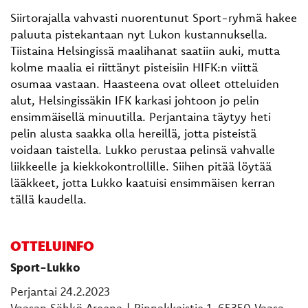
Siirtorajalla vahvasti nuorentunut Sport-ryhmä hakee
paluuta pistekantaan nyt Lukon kustannuksella.
Tiistaina Helsingissä maalihanat saatiin auki, mutta
kolme maalia ei riittänyt pisteisiin HIFK:n viittä
osumaa vastaan. Haasteena ovat olleet otteluiden
alut, Helsingissäkin IFK karkasi johtoon jo pelin
ensimmäisellä minuutilla. Perjantaina täytyy heti
pelin alusta saakka olla hereillä, jotta pisteistä
voidaan taistella. Lukko perustaa pelinsä vahvalle
liikkeelle ja kiekkokontrollille. Siihen pitää löytää
lääkkeet, jotta Lukko kaatuisi ensimmäisen kerran
tällä kaudella.
OTTELUINFO
Sport-Lukko
Perjantai 24.2.2023
Vaasan Sähkö Areena | Rinnakkaistie 1, 65350 Vaasa