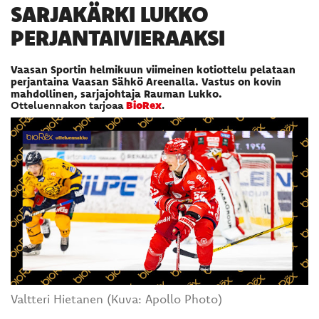
SARJAKÄRKI LUKKO
PERJANTAIVIERAAKSI
Vaasan Sportin helmikuun viimeinen kotiottelu pelataan
perjantaina Vaasan Sähkö Areenalla. Vastus on kovin
mahdollinen, sarjajohtaja Rauman Lukko.
Otteluennakon tarjoaa
BioRex
.
Valtteri Hietanen (Kuva: Apollo Photo)