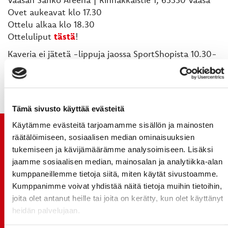
Ovet aukeavat klo 17.30
Ottelu alkaa klo 18.30
Otteluliput
tästä
!
Kaveria ei jätetä -lippuja jaossa SportShopista 10.30-
13.30, ja ovelta alkaen klo 17.30. Lippuja jaossa
yhteensä 1 000.
Tämä sivusto käyttää evästeitä
Käytämme evästeitä tarjoamamme sisällön ja mainosten
TUOREIMMAT UUTISET
räätälöimiseen, sosiaalisen median ominaisuuksien
tukemiseen ja kävijämäärämme analysoimiseen. Lisäksi
20.07.
jaamme sosiaalisen median, mainosalan ja analytiikka-alan
JOKERIT-OTTELUN LIPUT MYYNTIIN HUOMENNA TI
kumppaneillemme tietoja siitä, miten käytät sivustoamme.
21.7. 12:00 - ENNAKKOKYSYNTÄ POIKKEUKSELLISTA
Kumppanimme voivat yhdistää näitä tietoja muihin tietoihin,
joita olet antanut heille tai joita on kerätty, kun olet käyttänyt
20.07.
heidän palvelujaan.
TULE MUKAAN ILMAISEEN
LIIKUNTALEIKKIKOULUUN KESÄ-HEINÄKUUSSA!