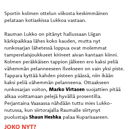
Sportin kolmen ottelun viikosta keskimmäinen
pelataan kotiaskissa Lukkoa vastaan.
Rauman Lukko on pitänyt hallussaan Liigan
kärkipaikkaa lähes koko kauden, mutta nyt
runkosarjan lähetessä loppua ovat molemmat
tamperelaisjoukkueet kirineet aivan kantaan kiinni.
Kolmen peräkkäisen tappion jälkeen ero kaksi peliä
vähemmän pelanneeseen Ilvekseen on vain yksi piste.
Tappara kyttää kahden pisteen päässä, niin ikään
kaksi peliä vähemmän pelanneena. Ottaakseen
runkosarjan voiton,
Marko Virtasen
suojattien pitää
alkaa voittamaan pelejä hyvällä prosentilla.
Perjantaina Vaasassa nähdään tuttu mies Lukko-
nutussa, kun siirtorajalla Raumalle siirtynyt
puolustaja
Shaun Heshka
palaa Kuparisaareen.
JOKO NYT?