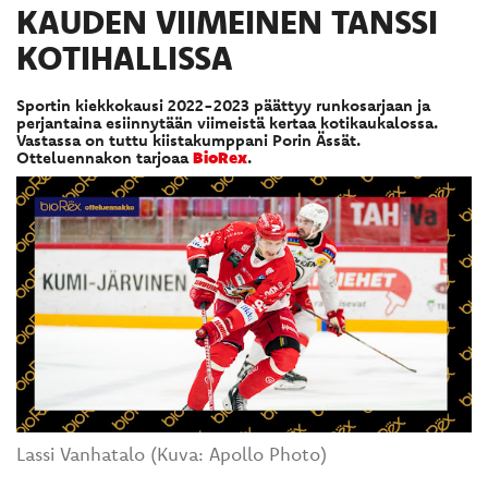
KAUDEN VIIMEINEN TANSSI
KOTIHALLISSA
Sportin kiekkokausi 2022-2023 päättyy runkosarjaan ja
perjantaina esiinnytään viimeistä kertaa kotikaukalossa.
Vastassa on tuttu kiistakumppani Porin Ässät.
​​​​​​​Otteluennakon tarjoaa
BioRex
.
Lassi Vanhatalo (Kuva: Apollo Photo)