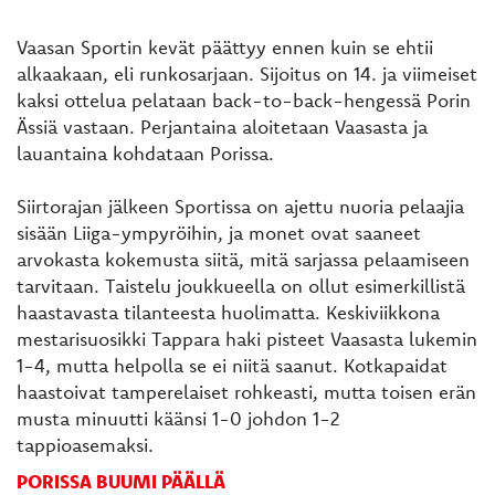
Vaasan Sportin kevät päättyy ennen kuin se ehtii
alkaakaan, eli runkosarjaan. Sijoitus on 14. ja viimeiset
kaksi ottelua pelataan back-to-back-hengessä Porin
Ässiä vastaan. Perjantaina aloitetaan Vaasasta ja
lauantaina kohdataan Porissa.
Siirtorajan jälkeen Sportissa on ajettu nuoria pelaajia
sisään Liiga-ympyröihin, ja monet ovat saaneet
arvokasta kokemusta siitä, mitä sarjassa pelaamiseen
tarvitaan. Taistelu joukkueella on ollut esimerkillistä
haastavasta tilanteesta huolimatta. Keskiviikkona
mestarisuosikki Tappara haki pisteet Vaasasta lukemin
1-4, mutta helpolla se ei niitä saanut. Kotkapaidat
haastoivat tamperelaiset rohkeasti, mutta toisen erän
musta minuutti käänsi 1-0 johdon 1-2
tappioasemaksi.
PORISSA BUUMI PÄÄLLÄ