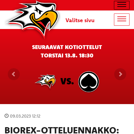
Navig
Valitse sivu
Navig
SEURAAVAT KOTIOTTELUT
TORSTAI 13.8. 18:30
VS.
09.03.2023 12:12
BIOREX-OTTELUENNAKKO: