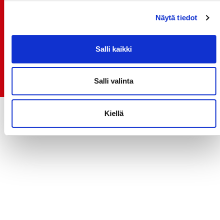
15.07.
Rinta-Joupin Autoliike jatkaa Sportin
Näytä tiedot
pääyhteistyökumppanina Superkaudella – jatkoa
monikymmenvuotiselle yhteistyölle
Salli kaikki
06.07.
Early Bird-lippupaketit nyt myynnissä! - näe
Jokerit-matsi ja useat muut
Salli valinta
Kiellä