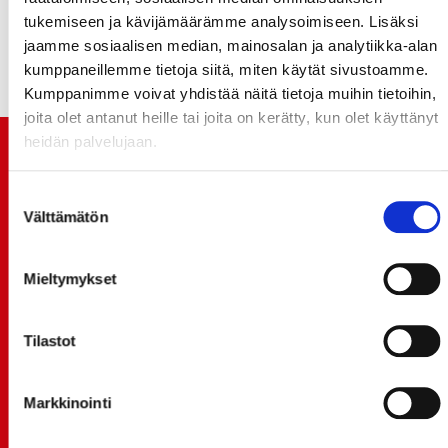
viimeiseen kotiotteluun. Otteluun seisomaliput
tukemiseen ja kävijämäärämme analysoimiseen. Lisäksi
hintaan 10 € ja istumapaikoille 20 €,
jaamme sosiaalisen median, mainosalan ja analytiikka-alan
katsomolohkosta riippumatta. Hanki lippusi
tästä
!
kumppaneillemme tietoja siitä, miten käytät sivustoamme.
Kumppanimme voivat yhdistää näitä tietoja muihin tietoihin,
joita olet antanut heille tai joita on kerätty, kun olet käyttänyt
heidän palvelujaan.
TUOREIMMAT UUTISET
Suostumuksen
20.07.
Välttämätön
valinta
JOKERIT-OTTELUN LIPUT MYYNTIIN HUOMENNA TI
21.7. 12:00 - ENNAKKOKYSYNTÄ POIKKEUKSELLISTA
Mieltymykset
20.07.
TULE MUKAAN ILMAISEEN
LIIKUNTALEIKKIKOULUUN KESÄ-HEINÄKUUSSA!
Tilastot
15.07.
SPORT-ÄSSÄT JA KOKO JOUKKUEEN MEET&GREET
Markkinointi
TO 13.8. - LIPUT NYT MYYNNISSÄ