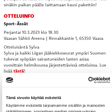
sinäkin paikan päälle laittamaan kausi pakettiin!
OTTELUINFO
Sport-Ässät
Perjantai 10.3.2023 klo 18.30
Vaasan Sähkö Areena | Rinnakkaistie 1, 65350 Vaasa
Otteluisäntä Sylva
Sylva ja kaikki Liigan jääkiekkoseurat ympäri Suomen
tukevat syöpään sairastuneiden lasten asiaa
vuosittain helmikuussa järjestettävissä otteluissa. Lue
lisää
tästä
!
Sportin yhteistyökumppanit tarjoavat otteluun 1 000
ottelulippua. Kaveria ei jätetä -liput ovat jaossa
SportShopissa to-pe klo 10.30-13.30 ja ottelupäivänä
ovelta klo 17.30 alkaen. Lue lisää kampanjasta
tästä
!
Tämä sivusto käyttää evästeitä
Käytämme evästeitä tarjoamamme sisällön ja mainosten
Kutsumme kaikki kannustamaan Sportia kauden
räätälöimiseen, sosiaalisen median ominaisuuksien