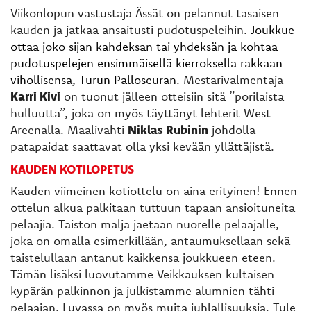
Viikonlopun vastustaja Ässät on pelannut tasaisen
kauden ja jatkaa ansaitusti pudotuspeleihin.
Joukkue
ottaa joko sijan kahdeksan tai yhdeksän ja kohtaa
pudotuspelejen ensimmäisellä kierroksella rakkaan
vihollisensa, Turun Palloseuran.
Mestarivalmentaja
Karri Kivi
on tuonut jälleen otteisiin sitä ”porilaista
hulluutta”, joka on myös täyttänyt lehterit West
Areenalla. Maalivahti
Niklas Rubinin
johdolla
patapaidat saattavat olla yksi kevään yllättäjistä.
KAUDEN KOTILOPETUS
Kauden viimeinen kotiottelu on aina erityinen! Ennen
ottelun alkua palkitaan tuttuun tapaan ansioituneita
pelaajia. Taiston malja jaetaan nuorelle pelaajalle,
joka on omalla esimerkillään, antaumuksellaan sekä
taistelullaan antanut kaikkensa joukkueen eteen.
Tämän lisäksi luovutamme Veikkauksen kultaisen
kypärän palkinnon ja julkistamme alumnien tähti -
pelaajan. Luvassa on myös muita juhlallisuuksia. Tule