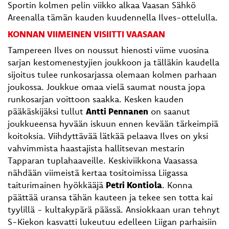
Sportin kolmen pelin viikko alkaa Vaasan Sähkö
Areenalla tämän kauden kuudennella Ilves-ottelulla.
KONNAN VIIMEINEN VISIITTI VAASAAN
Tampereen Ilves on noussut hienosti viime vuosina
sarjan kestomenestyjien joukkoon ja tälläkin kaudella
sijoitus tulee runkosarjassa olemaan kolmen parhaan
joukossa. Joukkue omaa vielä saumat nousta jopa
runkosarjan voittoon saakka. Kesken kauden
pääkäskijäksi tullut
Antti Pennanen
on saanut
joukkueensa hyvään iskuun ennen kevään tärkeimpiä
koitoksia. Viihdyttävää lätkää pelaava Ilves on yksi
vahvimmista haastajista hallitsevan mestarin
Tapparan tuplahaaveille. Keskiviikkona Vaasassa
nähdään viimeistä kertaa tositoimissa Liigassa
taiturimainen hyökkääjä
Petri Kontiola
. Konna
päättää uransa tähän kauteen ja tekee sen totta kai
tyylillä - kultakypärä päässä. Ansiokkaan uran tehnyt
S-Kiekon kasvatti lukeutuu edelleen Liigan parhaisiin