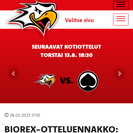
Navig
Valitse sivu
Navig
SEURAAVAT KOTIOTTELUT
TORSTAI 13.8. 18:30
VS.
28.02.2023 17:10
BIOREX-OTTELUENNAKKO: