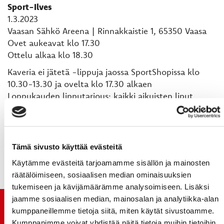
Sport-Ilves
1.3.2023
Vaasan Sähkö Areena | Rinnakkaistie 1, 65350 Vaasa
Ovet aukeavat klo 17.30
Ottelu alkaa klo 18.30
Kaveria ei jätetä -lippuja jaossa SportShopissa klo
10.30-13.30 ja ovelta klo 17.30 alkaen
Loppukauden lipputarjous: kaikki aikuisten liput
seisomaan 10 € ja istumaan 20 €*. Lapset -50 %.
Otteluliput tästä!
Tämä sivusto käyttää evästeitä
* - ei VIP
Käytämme evästeitä tarjoamamme sisällön ja mainosten
räätälöimiseen, sosiaalisen median ominaisuuksien
tukemiseen ja kävijämäärämme analysoimiseen. Lisäksi
jaamme sosiaalisen median, mainosalan ja analytiikka-alan
TUOREIMMAT UUTISET
kumppaneillemme tietoja siitä, miten käytät sivustoamme.
Kumppanimme voivat yhdistää näitä tietoja muihin tietoihin,