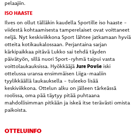
pelaajiin.
ISO HAASTE
Ilves on ollut tälläkin kaudella Sportille iso haaste -
viidestä kohtaamisesta tamperelaiset ovat voittaneet
neljä. Nyt keskiviikkona Sport lähtee jatkamaan hyviä
otteita kotikaukalossaan. Perjantaina sarjan
kärkipaikkaa pitävä Lukko sai tehdä täyden
päivätyön, sillä nuori Sport-ryhmä taipui vasta
voittolaukauksissa. Hyökkääjä
Jure Povše
iski
ottelussa uransa ensimmäisen Liiga-maaliin
tyylikkäällä laukauksella - tuleeko lisää
keskiviikkona. Ottelun alku on jälleen tärkeässä
roolissa, oma pää täytyy pitää puhtaana
mahdollisimman pitkään ja iskeä itse terävästi omista
paikoista.
OTTELUINFO