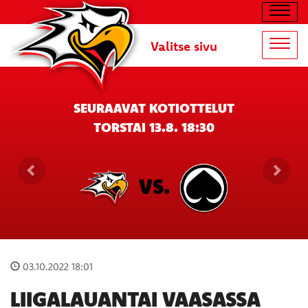
Navig
Valitse sivu
Navig
SEURAAVAT KOTIOTTELUT
TORSTAI 13.8. 18:30
VS.
03.10.2022 18:01
LIIGALAUANTAI VAASASSA