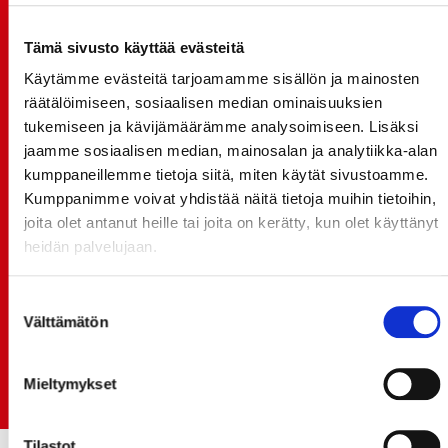
JOKERIT-OTTELUN LIPUT MYYNTIIN HUOMENNA TI
21.7. 12:00 - ENNAKKOKYSYNTÄ POIKKEUKSELLISTA
Tämä sivusto käyttää evästeitä
20.07.
Käytämme evästeitä tarjoamamme sisällön ja mainosten
TULE MUKAAN ILMAISEEN
räätälöimiseen, sosiaalisen median ominaisuuksien
LIIKUNTALEIKKIKOULUUN KESÄ-HEINÄKUUSSA!
tukemiseen ja kävijämäärämme analysoimiseen. Lisäksi
jaamme sosiaalisen median, mainosalan ja analytiikka-alan
15.07.
kumppaneillemme tietoja siitä, miten käytät sivustoamme.
SPORT-ÄSSÄT JA KOKO JOUKKUEEN MEET&GREET
Kumppanimme voivat yhdistää näitä tietoja muihin tietoihin,
TO 13.8. - LIPUT NYT MYYNNISSÄ
joita olet antanut heille tai joita on kerätty, kun olet käyttänyt
15.07.
heidän palvelujaan.
Rinta-Joupin Autoliike jatkaa Sportin
pääyhteistyökumppanina Superkaudella – jatkoa
Suostumuksen
monikymmenvuotiselle yhteistyölle
Välttämätön
valinta
06.07.
Early Bird-lippupaketit nyt myynnissä! - näe
Mieltymykset
Jokerit-matsi ja useat muut
Tilastot