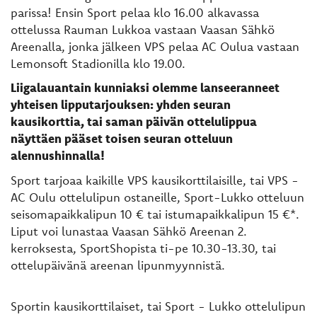
parissa! Ensin Sport pelaa klo 16.00 alkavassa
ottelussa Rauman Lukkoa vastaan Vaasan Sähkö
Areenalla, jonka jälkeen VPS pelaa AC Oulua vastaan
Lemonsoft Stadionilla klo 19.00.
Liigalauantain kunniaksi olemme lanseeranneet
yhteisen lipputarjouksen: yhden seuran
kausikorttia, tai saman päivän ottelulippua
näyttäen pääset toisen seuran otteluun
alennushinnalla!
Sport tarjoaa kaikille VPS kausikorttilaisille, tai VPS -
AC Oulu ottelulipun ostaneille, Sport-Lukko otteluun
seisomapaikkalipun 10 € tai istumapaikkalipun 15 €*.
Liput voi lunastaa Vaasan Sähkö Areenan 2.
kerroksesta, SportShopista ti-pe 10.30-13.30, tai
ottelupäivänä areenan lipunmyynnistä.
Sportin kausikorttilaiset, tai Sport - Lukko ottelulipun