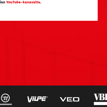
dian
YouTube-kanavalta
.