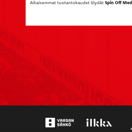
Spin Off Me
Aikaisemmat tuotantokaudet löydät