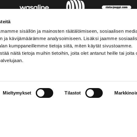
teitä
mamme sisällön ja mainosten räätälöimiseen, sosiaalisen medi
n ja kävijämäärämme analysoimiseen. Lisäksi jaamme sosiaali
alan kumppaneillemme tietoja siitä, miten käytät sivustoamme.
näitä tietoja muihin tietoihin, joita olet antanut heille tai joita 
palvelujaan.
STIEDOT
SOSIAALINEN MEDIA
Mieltymykset
Tilastot
Markkinoin
01 555 600
facebook
p@vaasansport.fi
twitter
instagram
t yhteystiedot
youtube
unnan yhteystiedot
jaseloste