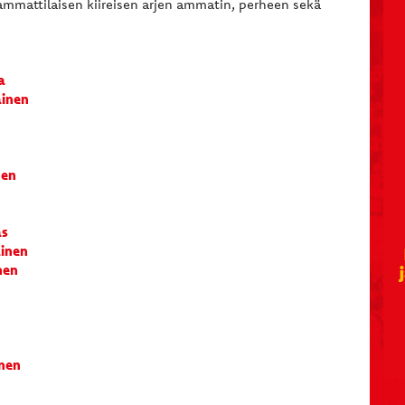
oammattilaisen kiireisen arjen ammatin, perheen sekä
a
ainen
nen
as
ainen
nen
nen