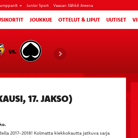
umppanit
Junior Sport
Vaasan Sähkö Areena
SIKORTIT
JOUKKUE
OTTELUT & LIPUT
UUTISET
V
VS.
USI, 17. JAKSO)
ko.
ella 2017-2018! Kolmatta kiekkokautta jatkuva sarja