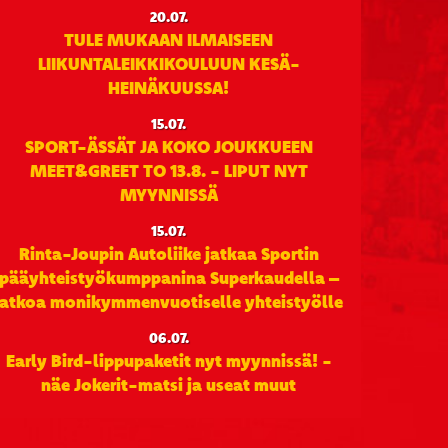
20.07.
TULE MUKAAN ILMAISEEN
LIIKUNTALEIKKIKOULUUN KESÄ-
HEINÄKUUSSA!
15.07.
SPORT-ÄSSÄT JA KOKO JOUKKUEEN
MEET&GREET TO 13.8. - LIPUT NYT
MYYNNISSÄ
15.07.
Rinta-Joupin Autoliike jatkaa Sportin
pääyhteistyökumppanina Superkaudella –
jatkoa monikymmenvuotiselle yhteistyölle
06.07.
Early Bird-lippupaketit nyt myynnissä! -
näe Jokerit-matsi ja useat muut