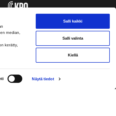
Salli kaikki
an
sen median,
Salli valinta
on kerätty,
Kiellä
VAASAN SPORT UUTISKIRJE
ti
Näytä tiedot
Olen lukenut
tietosuojaselosteen
ja
hyväksyn henkilötietojeni käsittelyn