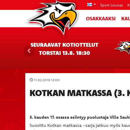
Sport Lounas
K
OSAKKAAKSI
KAU
SEURAAVAT KOTIOTTELUT
TORSTAI 13.8. 18:30
11.02.2018 12:00
KOTKAN MATKASSA (3. KA
3. kauden 17. osassa esiintyy puolustaja Ville Sauk
Suosittu Kotkan matkassa -sarja jatkuu myös kaud