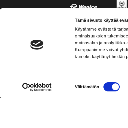
Tämä sivusto käyttää eväs
Käytämme evästeitä tarjoa
ominaisuuksien tukemisee
mainosalan ja analytiikka-
Kumppanimme voivat yhdistää 
kun olet käyttänyt heidän 
TOIMIPAIKKA
YHTEY
Suostumuksen
Välttämätön
Hockey-Team Vaasan Sport Oy
Puh: 02 
valinta
sportsho
Rinnakkaistie 1
65350 Vaasa
Laajemma
FINLAND
Henkilök
Tietosuo