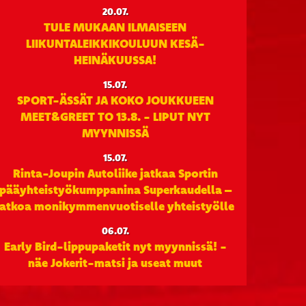
20.07.
TULE MUKAAN ILMAISEEN
LIIKUNTALEIKKIKOULUUN KESÄ-
HEINÄKUUSSA!
15.07.
SPORT-ÄSSÄT JA KOKO JOUKKUEEN
MEET&GREET TO 13.8. - LIPUT NYT
MYYNNISSÄ
15.07.
Rinta-Joupin Autoliike jatkaa Sportin
pääyhteistyökumppanina Superkaudella –
jatkoa monikymmenvuotiselle yhteistyölle
06.07.
Early Bird-lippupaketit nyt myynnissä! -
näe Jokerit-matsi ja useat muut