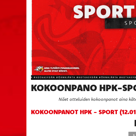
KOKOONPANO HPK-SPOR
Näet otteluiden kokoonpanot aina käte
KOKOONPANOT HPK - SPORT (12.01
1