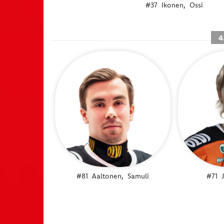
#37
Ikonen,
Ossi
4
#81
Aaltonen,
Samuli
#71