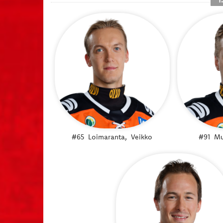
#65
Loimaranta,
Veikko
#91
Mu