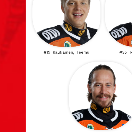
#19
Rautiainen,
Teemu
#95
T