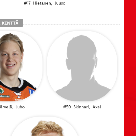
#17
Hietanen,
Juuso
. KENTTÄ
Järvelä,
Juho
#50
Skinnari,
Axel