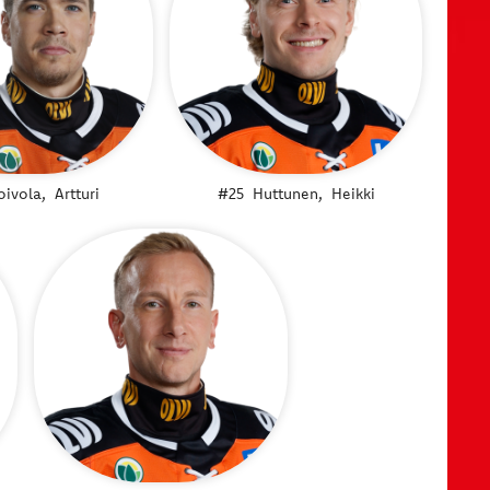
oivola,
Artturi
#25
Huttunen,
Heikki