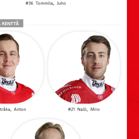
#36
Tommila,
Juho
. KENTTÄ
tråka,
Anton
#21
Nalli,
Miro