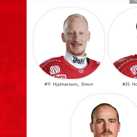
#11
Hjalmarsson,
Simon
#25
Ho