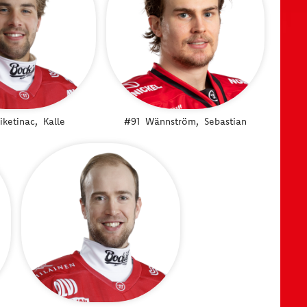
iketinac,
Kalle
#91
Wännström,
Sebastian