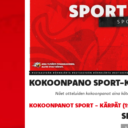
KOKOONPANO SPORT-KÄ
Näet otteluiden kokoonpanot aina käte
KOKOONPANOT SPORT - KÄRPÄT (19.
S
1