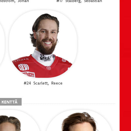
ndström,
Johan
#17
Stålberg,
Sebastian
#24
Scarlett,
Reece
. KENTTÄ