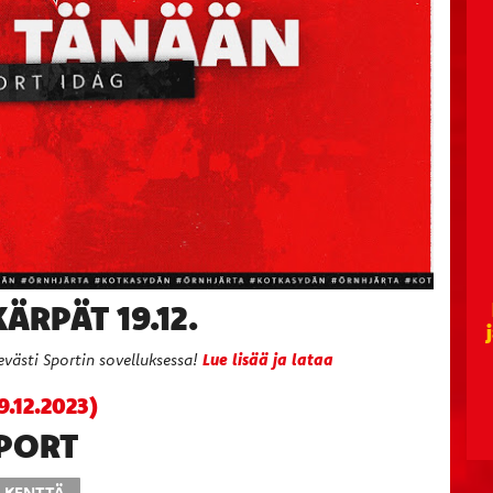
RPÄT 19.12.
västi Sportin sovelluksessa!
Lue lisää ja lataa
12.2023)
PORT
. KENTTÄ