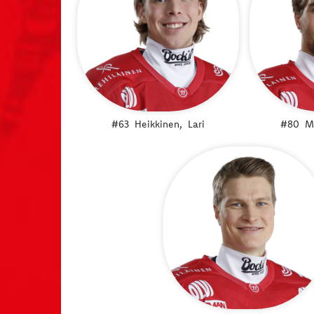
#63
Heikkinen,
Lari
#80
M