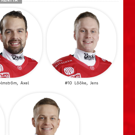
lmström,
Axel
#10
Lööke,
Jens