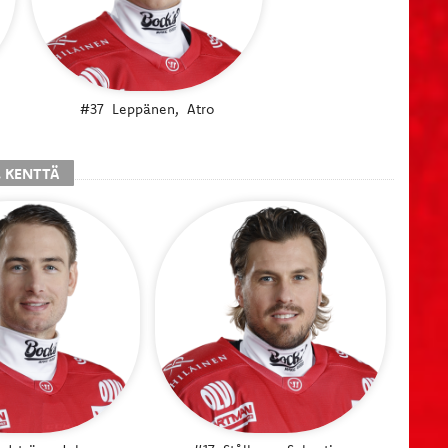
#37
Leppänen,
Atro
. KENTTÄ