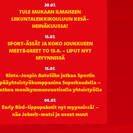
20.07.
TULE MUKAAN ILMAISEEN
LIIKUNTALEIKKIKOULUUN KESÄ-
HEINÄKUUSSA!
15.07.
SPORT-ÄSSÄT JA KOKO JOUKKUEEN
MEET&GREET TO 13.8. - LIPUT NYT
MYYNNISSÄ
15.07.
Rinta-Joupin Autoliike jatkaa Sportin
pääyhteistyökumppanina Superkaudella –
jatkoa monikymmenvuotiselle yhteistyölle
06.07.
Early Bird-lippupaketit nyt myynnissä! -
näe Jokerit-matsi ja useat muut