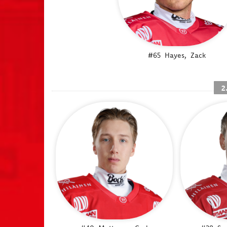
#65
Hayes,
Zack
2