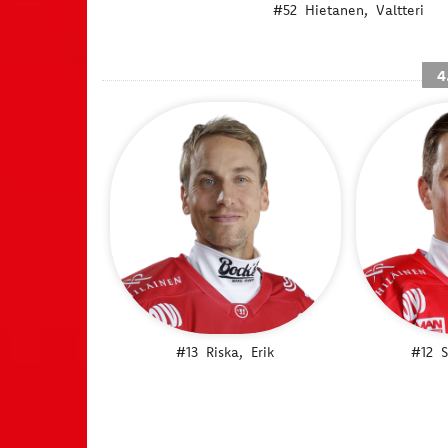
#52
Hietanen,
Valtteri
4
#13
Riska,
Erik
#12
S