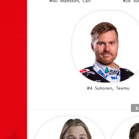
#40
Mattsson,
Carl
#28
Su
#4
Suhonen,
Teemu
3