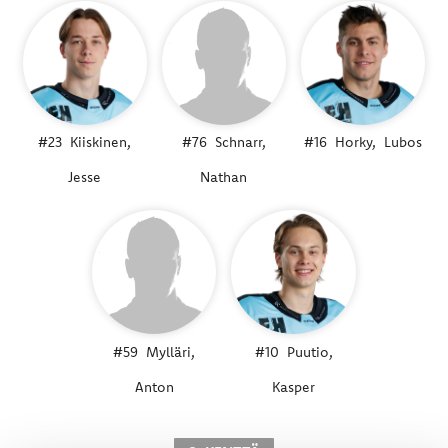
#23
Kiiskinen,
#76
Schnarr,
#16
Horky,
Lubos
Jesse
Nathan
#59
Mylläri,
#10
Puutio,
Anton
Kasper