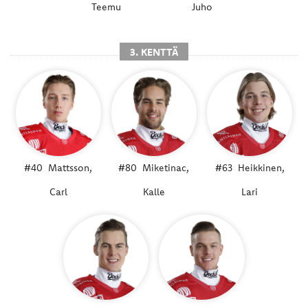
Teemu
Juho
3. KENTTÄ
#40
Mattsson,
#80
Miketinac,
#63
Heikkinen,
Carl
Kalle
Lari