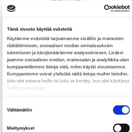
2. KENTTÄ
Tämä sivusto käyttää evästeitä
Käytämme evästeitä tarjoamamme sisällön ja mainosten
räätälöimiseen, sosiaalisen median ominaisuuksien
#22
Killinen,
#62
Enlund,
#67
Haatanen,
tukemiseen ja kävijämäärämme analysoimiseen. Lisäksi
jaamme sosiaalisen median, mainosalan ja analytiikka-alan
Lenni
Jonas
Aleks
kumppaneillemme tietoja siitä, miten käytät sivustoamme.
Kumppanimme voivat yhdistää näitä tietoja muihin tietoihin,
joita olet antanut heille tai joita on kerätty, kun olet käyttänyt
heidän palvelujaan.
Suostumuksen
Välttämätön
valinta
#47
Jordan,
#3
Utunen,
Toni
Michal
Mieltymykset