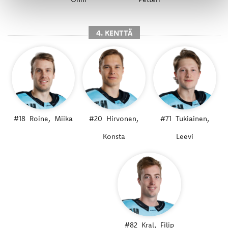
4. KENTTÄ
#18
Roine,
Miika
#20
Hirvonen,
#71
Tukiainen,
Konsta
Leevi
#82
Kral,
Filip