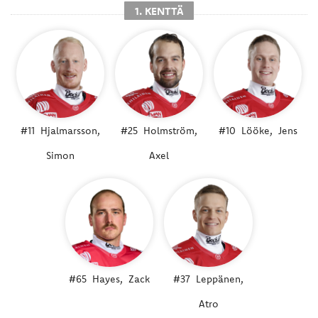
1. KENTTÄ
#11
Hjalmarsson,
#25
Holmström,
#10
Lööke,
Jens
Simon
Axel
#65
Hayes,
Zack
#37
Leppänen,
Atro