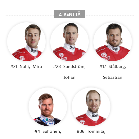
2. KENTTÄ
#21
Nalli,
Miro
#28
Sundström,
#17
Stålberg,
Johan
Sebastian
#4
Suhonen,
#36
Tommila,