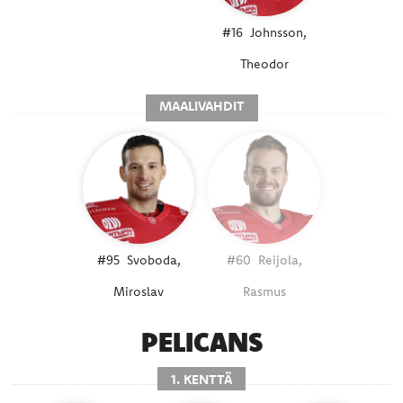
#16
Johnsson,
Theodor
MAALIVAHDIT
#95
Svoboda,
#60
Reijola,
Miroslav
Rasmus
PELICANS
1. KENTTÄ