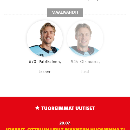
MAALIVAHDIT
#70
Patrikainen,
#45
Olkinuora,
Jasper
Jussi
TUOREIMMAT UUTISET
20.07.
JOKERIT-OTTELUN LIPUT MYYNTIIN HUOMENNA TI