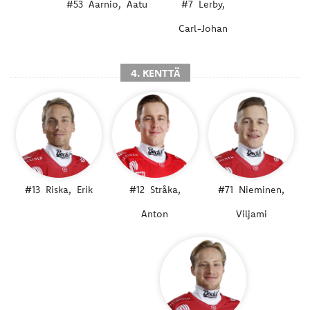
#53
Aarnio,
Aatu
#7
Lerby,
Carl-Johan
4. KENTTÄ
#13
Riska,
Erik
#12
Stråka,
#71
Nieminen,
Anton
Viljami