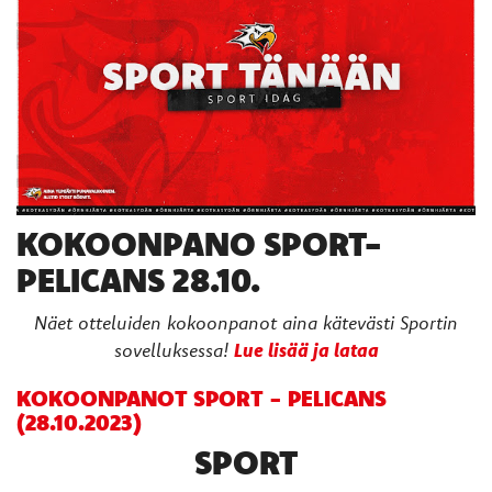
KOKOONPANO SPORT-
PELICANS 28.10.
Näet otteluiden kokoonpanot aina kätevästi Sportin
Lue lisää ja lataa
sovelluksessa!
KOKOONPANOT SPORT - PELICANS
(28.10.2023)
SPORT