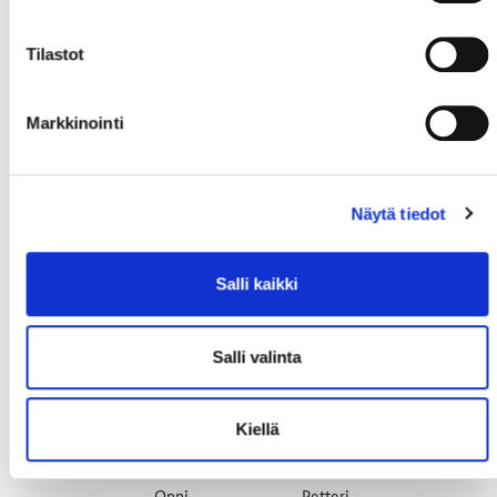
3. KENTTÄ
Tilastot
Markkinointi
Näytä tiedot
#2
Bryggman,
#72
Carlsson,
#19
Lasch,
Ryan
Lars
Patrik
Salli kaikki
Salli valinta
Kiellä
#44
Käyhkö,
#55
Riihinen,
Onni
Petteri