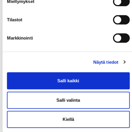
Mieltymykset
3. KENTTÄ
Tilastot
Markkinointi
#40
Mattsson,
#80
Miketinac,
#63
Heikkinen,
Näytä tiedot
Carl
Kalle
Lari
Salli kaikki
Salli valinta
Kiellä
#7
Lerby,
#16
Johnsson,
Carl-Johan
Theodor