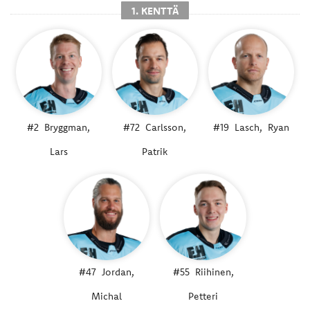
1. KENTTÄ
#2
Bryggman,
#72
Carlsson,
#19
Lasch,
Ryan
Lars
Patrik
#47
Jordan,
#55
Riihinen,
Michal
Petteri