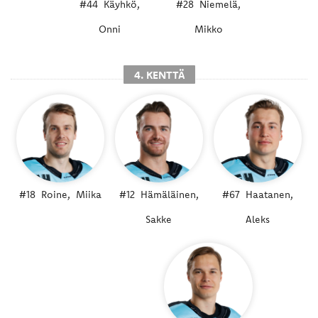
#44
Käyhkö,
#28
Niemelä,
Onni
Mikko
4. KENTTÄ
#18
Roine,
Miika
#12
Hämäläinen,
#67
Haatanen,
Sakke
Aleks