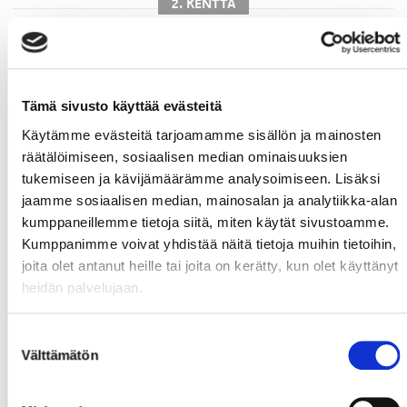
2. KENTTÄ
Tämä sivusto käyttää evästeitä
Käytämme evästeitä tarjoamamme sisällön ja mainosten
#61
Brown,
Erik
#28
Sundström,
#17
Stålberg,
räätälöimiseen, sosiaalisen median ominaisuuksien
tukemiseen ja kävijämäärämme analysoimiseen. Lisäksi
Johan
Sebastian
jaamme sosiaalisen median, mainosalan ja analytiikka-alan
kumppaneillemme tietoja siitä, miten käytät sivustoamme.
Kumppanimme voivat yhdistää näitä tietoja muihin tietoihin,
joita olet antanut heille tai joita on kerätty, kun olet käyttänyt
heidän palvelujaan.
Suostumuksen
#37
Leppänen,
#53
Aarnio,
Aatu
Välttämätön
valinta
Atro