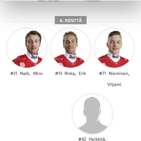
4. KENTTÄ
#21
Nalli,
Miro
#13
Riska,
Erik
#71
Nieminen,
Viljami
#42
Heikkilä,