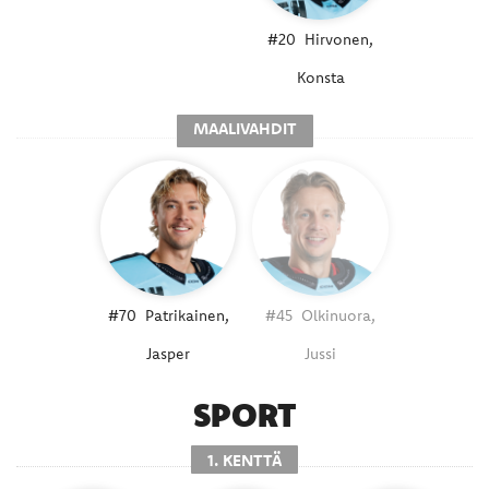
#20
Hirvonen,
Konsta
MAALIVAHDIT
#70
Patrikainen,
#45
Olkinuora,
Jasper
Jussi
SPORT
1. KENTTÄ