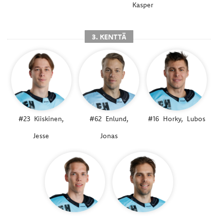
Kasper
3. KENTTÄ
#23
Kiiskinen,
#62
Enlund,
#16
Horky,
Lubos
Jesse
Jonas