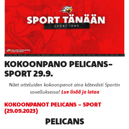
KOKOONPANO PELICANS-
SPORT 29.9.
Näet otteluiden kokoonpanot aina kätevästi Sportin
Lue lisää ja lataa
sovelluksessa!
KOKOONPANOT PELICANS - SPORT
(29.09.2023)
PELICANS