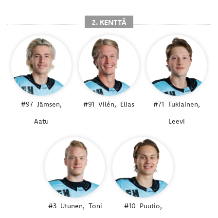
2. KENTTÄ
#97
Jämsen,
#91
Vilén,
Elias
#71
Tukiainen,
Aatu
Leevi
#3
Utunen,
Toni
#10
Puutio,