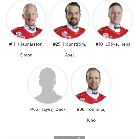
#11
Hjalmarsson,
#25
Holmström,
#10
Lööke,
Jens
Simon
Axel
#65
Hayes,
Zack
#36
Tommila,
Juho