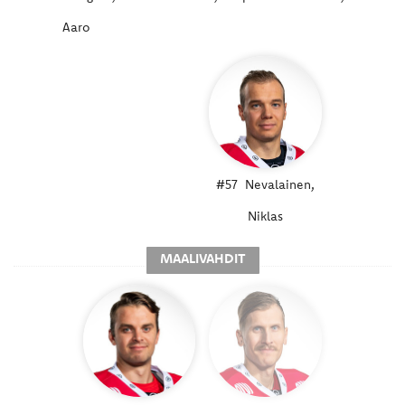
Aaro
#57
Nevalainen,
Niklas
MAALIVAHDIT