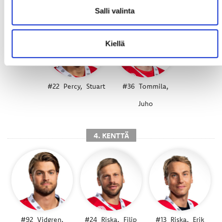
Salli valinta
Kiellä
#22
Percy,
Stuart
#36
Tommila,
Juho
4. KENTTÄ
#92
Vidgren,
#24
Riska,
Filip
#13
Riska,
Erik