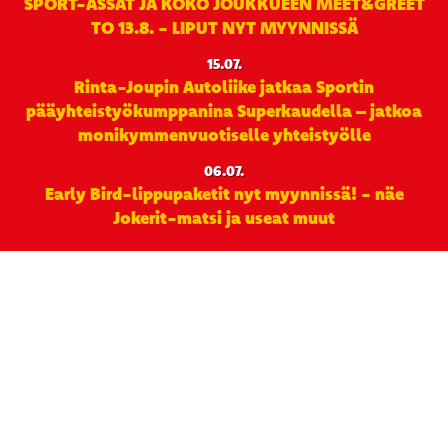
SPORT-ÄSSÄT JA KOKO JOUKKUEEN MEET&GREET
TO 13.8. - LIPUT NYT MYYNNISSÄ
15.07.
Rinta-Joupin Autoliike jatkaa Sportin
pääyhteistyökumppanina Superkaudella – jatkoa
monikymmenvuotiselle yhteistyölle
06.07.
Early Bird-lippupaketit nyt myynnissä! - näe
Jokerit-matsi ja useat muut