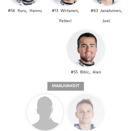
#56
Kuru,
Hannu
#13
Wirtanen,
#63
Janatuinen,
Petteri
Joel
#55
Bibic,
Alen
MAALIVAHDIT