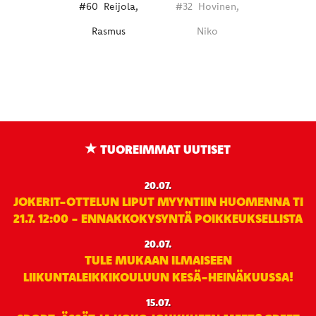
#60
Reijola,
#32
Hovinen,
Rasmus
Niko
TUOREIMMAT UUTISET
20.07.
JOKERIT-OTTELUN LIPUT MYYNTIIN HUOMENNA TI
21.7. 12:00 - ENNAKKOKYSYNTÄ POIKKEUKSELLISTA
20.07.
TULE MUKAAN ILMAISEEN
LIIKUNTALEIKKIKOULUUN KESÄ-HEINÄKUUSSA!
15.07.