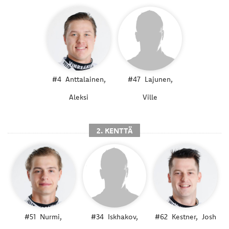
#4
Anttalainen,
#47
Lajunen,
Aleksi
Ville
2. KENTTÄ
#51
Nurmi,
#34
Iskhakov,
#62
Kestner,
Josh