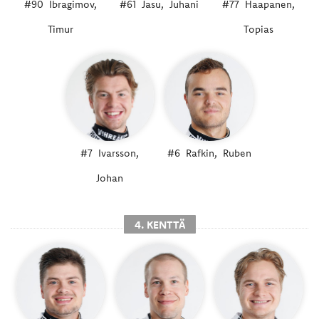
#90
Ibragimov,
#61
Jasu,
Juhani
#77
Haapanen,
Timur
Topias
#7
Ivarsson,
#6
Rafkin,
Ruben
Johan
4. KENTTÄ