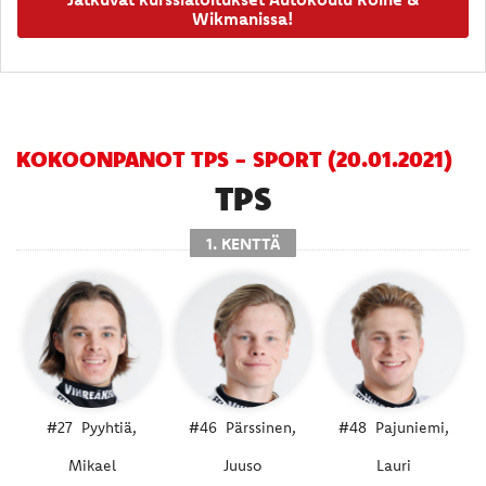
Wikmanissa!
KOKOONPANOT TPS - SPORT (20.01.2021)
TPS
1. KENTTÄ
#27
Pyyhtiä,
#46
Pärssinen,
#48
Pajuniemi,
Mikael
Juuso
Lauri