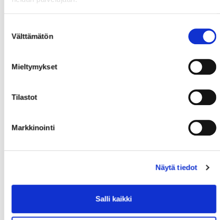
Suostumuksen
Välttämätön
valinta
#44
Vanttaja,
#28
Mieltymykset
Olli
Westermarck,
Victor
Tilastot
3. KENTTÄ
Markkinointi
Näytä tiedot
Salli kaikki
#91
Keränen,
#71
Keränen,
#17
Stålberg,
Janne
Michael
Sebastian