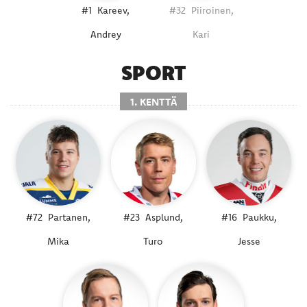
#1
Kareev,
#32
Piiroinen,
Andrey
Kari
SPORT
1. KENTTÄ
#72
Partanen,
#23
Asplund,
#16
Paukku,
Mika
Turo
Jesse