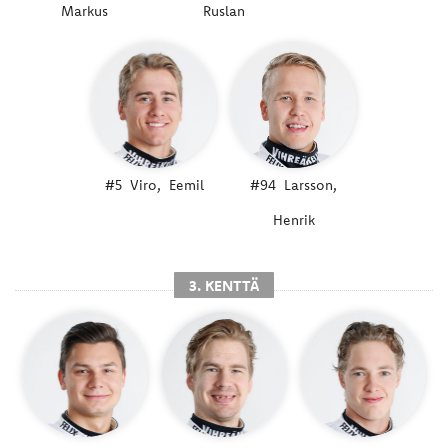
Markus
Ruslan
#5
Viro,
Eemil
#94
Larsson,
Henrik
3. KENTTÄ