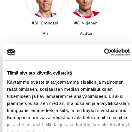
#81
Gröndahl,
#8
Viljanen,
Ari
Valtteri
2. KENTTÄ
Tämä sivusto käyttää evästeitä
Käytämme evästeitä tarjoamamme sisällön ja mainosten
räätälöimiseen, sosiaalisen median ominaisuuksien
tukemiseen ja kävijämäärämme analysoimiseen. Lisäksi
#20
Talaja,
#10
Lucenius,
#73
Erholtz,
jaamme sosiaalisen median, mainosalan ja analytiikka-alan
kumppaneillemme tietoja siitä, miten käytät sivustoamme.
Roope
Niclas
Eemil
Kumppanimme voivat yhdistää näitä tietoja muihin tietoihin,
joita olet antanut heille tai joita on kerätty, kun olet käyttänyt
heidän palvelujaan.