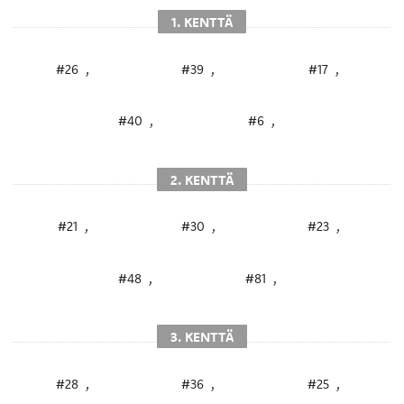
1. KENTTÄ
#26
,
#39
,
#17
,
#40
,
#6
,
2. KENTTÄ
#21
,
#30
,
#23
,
#48
,
#81
,
3. KENTTÄ
#28
,
#36
,
#25
,