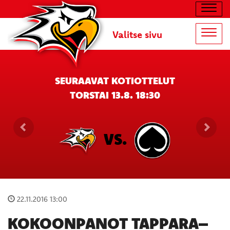
Navig
Valitse sivu
Navig
SEURAAVAT KOTIOTTELUT
TORSTAI 13.8. 18:30
VS.
22.11.2016 13:00
KOKOONPANOT TAPPARA–