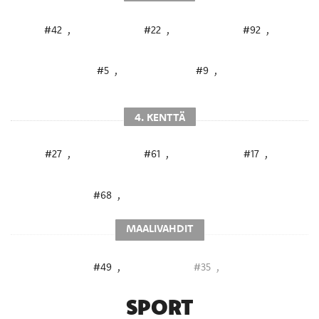
#42
,
#22
,
#92
,
#5
,
#9
,
4. KENTTÄ
#27
,
#61
,
#17
,
#68
,
MAALIVAHDIT
#49
,
#35
,
SPORT