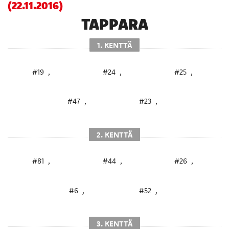
(22.11.2016)
TAPPARA
1. KENTTÄ
#19
,
#24
,
#25
,
#47
,
#23
,
2. KENTTÄ
#81
,
#44
,
#26
,
#6
,
#52
,
3. KENTTÄ