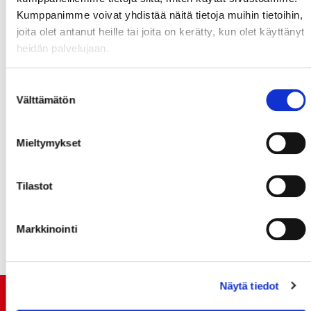
Kumppanimme voivat yhdistää näitä tietoja muihin tietoihin,
joita olet antanut heille tai joita on kerätty, kun olet käyttänyt
heidän palvelujaan.
Suostumuksen
Välttämätön
valinta
SPORT SARJAKÄRJEN VIERAAKSI
Mieltymykset
|
21.11.2016 22:50
Ennakko
Sportin kolmen ottelun viikko alkaa Tapparaa vastaan
Tilastot
tiistaina.
Markkinointi
Näytä tiedot
TUOREIMMAT UUTISET