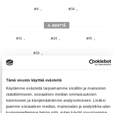
#4
,
#34
,
4. KENTTÄ
#13
,
#24
,
#91
,
#33
,
MAALIVAHDIT
#32
,
#60
,
Tämä sivusto käyttää evästeitä
Käytämme evästeitä tarjoamamme sisällön ja mainosten
räätälöimiseen, sosiaalisen median ominaisuuksien
tukemiseen ja kävijämäärämme analysoimiseen. Lisäksi
jaamme sosiaalisen median, mainosalan ja analytiikka-alan
kumppaneillemme tietoja siitä, miten käytät sivustoamme.