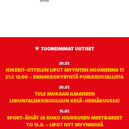
Mika
TUOREIMMAT UUTISET
20.07.
JOKERIT-OTTELUN LIPUT MYYNTIIN HUOMENNA TI
21.7. 12:00 - ENNAKKOKYSYNTÄ POIKKEUKSELLISTA
20.07.
TULE MUKAAN ILMAISEEN
LIIKUNTALEIKKIKOULUUN KESÄ-HEINÄKUUSSA!
15.07.
SPORT-ÄSSÄT JA KOKO JOUKKUEEN MEET&GREET
TO 13.8. - LIPUT NYT MYYNNISSÄ