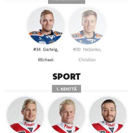
#34
Garteig,
#30
Heljanko,
Michael
Christian
SPORT
1. KENTTÄ