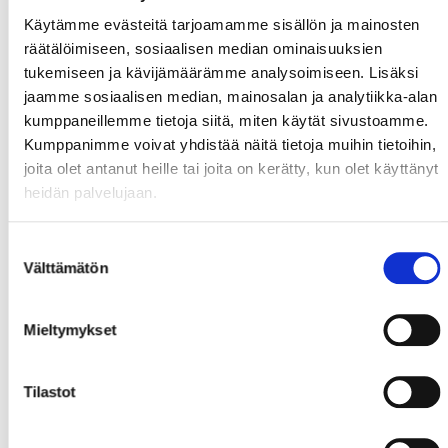
Käytämme evästeitä tarjoamamme sisällön ja mainosten
räätälöimiseen, sosiaalisen median ominaisuuksien
#74
Erkinjuntti,
#23
Asplund,
#46
Liuksiala,
tukemiseen ja kävijämäärämme analysoimiseen. Lisäksi
Antti
Turo
Juho
jaamme sosiaalisen median, mainosalan ja analytiikka-alan
kumppaneillemme tietoja siitä, miten käytät sivustoamme.
Kumppanimme voivat yhdistää näitä tietoja muihin tietoihin,
joita olet antanut heille tai joita on kerätty, kun olet käyttänyt
heidän palvelujaan.
Suostumuksen
#8
Viljanen,
#3
Geiger,
Paul
Välttämätön
valinta
Valtteri
Mieltymykset
3. KENTTÄ
Tilastot