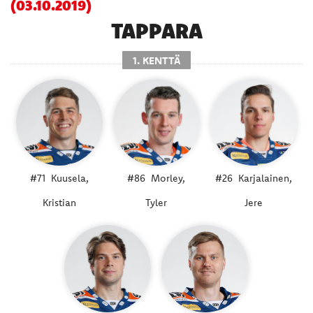
(03.10.2019)
TAPPARA
1. KENTTÄ
#71
Kuusela,
#86
Morley,
#26
Karjalainen,
Kristian
Tyler
Jere