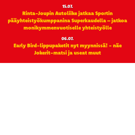
15.07.
Rinta-Joupin Autoliike jatkaa Sportin
pääyhteistyökumppanina Superkaudella – jatkoa
monikymmenvuotiselle yhteistyölle
06.07.
Early Bird-lippupaketit nyt myynnissä! - näe
Jokerit-matsi ja useat muut