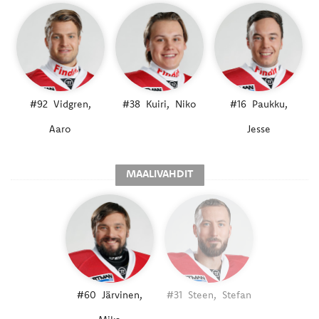
#92
Vidgren,
#38
Kuiri,
Niko
#16
Paukku,
Aaro
Jesse
MAALIVAHDIT
#60
Järvinen,
#31
Steen,
Stefan