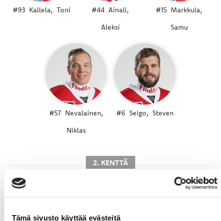
#93
Kallela,
Toni
#44
Ainali,
#15
Markkula,
Aleksi
Samu
#57
Nevalainen,
#6
Seigo,
Steven
Niklas
2. KENTTÄ
Tämä sivusto käyttää evästeitä