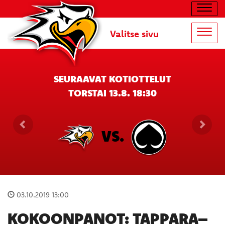
Navig
Valitse sivu
Navig
SEURAAVAT KOTIOTTELUT
TORSTAI 13.8. 18:30
VS.
03.10.2019 13:00
KOKOONPANOT: TAPPARA–