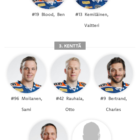
#19
Blood,
Ben
#13
Kemiläinen,
Valtteri
3. KENTTÄ
#96
Moilanen,
#42
Rauhala,
#9
Bertrand,
Sami
Otto
Charles