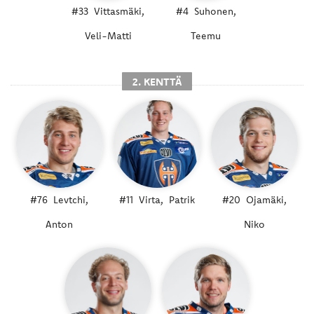
#33
Vittasmäki,
#4
Suhonen,
Veli-Matti
Teemu
2. KENTTÄ
#76
Levtchi,
#11
Virta,
Patrik
#20
Ojamäki,
Anton
Niko