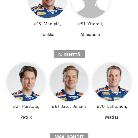
#18
Mäntylä,
#91
Ytterell,
Tuukka
Alexander
4. KENTTÄ
#21
Puistola,
#61
Jasu,
Juhani
#70
Lehtonen,
Patrik
Matias
MAALIVAHDIT