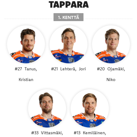
TAPPARA
1. KENTTÄ
#27
Tanus,
#21
Lehterä,
Jori
#20
Ojamäki,
Kristian
Niko
#33
Vittasmäki,
#13
Kemiläinen,