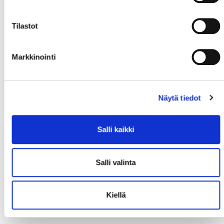
3. KENTTÄ
Tilastot
Markkinointi
Näytä tiedot
#16
Paukku,
#55
Väyrynen,
#63
Heikkinen,
Jesse
Teemu
Lari
Salli kaikki
Salli valinta
Kiellä
#52
Hietanen,
#36
Tommila,