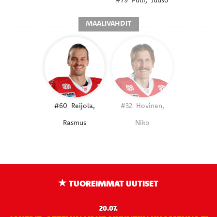
#79
Pulli,
Juuso
MAALIVAHDIT
#60
Reijola,
#32
Hovinen,
Rasmus
Niko
TUOREIMMAT UUTISET
20.07.