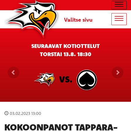
Navig
Valitse sivu
Navig
SEURAAVAT KOTIOTTELUT
TORSTAI 13.8. 18:30
VS.
03.02.2023 13:00
KOKOONPANOT TAPPARA-