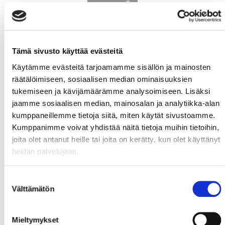
2. KENTTÄ
Tämä sivusto käyttää evästeitä
Käytämme evästeitä tarjoamamme sisällön ja mainosten
räätälöimiseen, sosiaalisen median ominaisuuksien
#18
Eriksson,
#17
Stålberg,
#91
Keränen,
tukemiseen ja kävijämäärämme analysoimiseen. Lisäksi
jaamme sosiaalisen median, mainosalan ja analytiikka-alan
Henrik
Sebastian
Janne
kumppaneillemme tietoja siitä, miten käytät sivustoamme.
Kumppanimme voivat yhdistää näitä tietoja muihin tietoihin,
joita olet antanut heille tai joita on kerätty, kun olet käyttänyt
heidän palvelujaan.
Suostumuksen
Välttämätön
valinta
#53
Aarnio,
Aatu
#8
Viljanen,
Valtteri
Mieltymykset