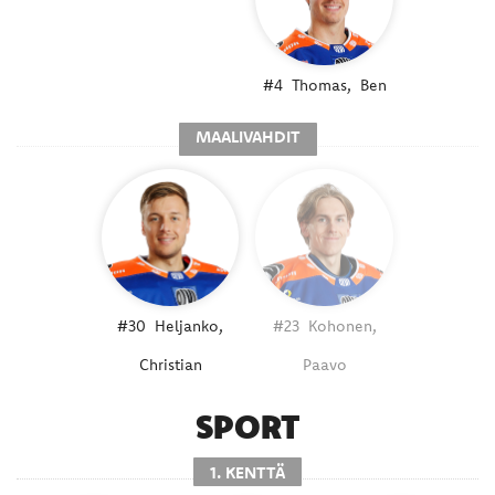
#4
Thomas,
Ben
MAALIVAHDIT
#30
Heljanko,
#23
Kohonen,
Christian
Paavo
SPORT
1. KENTTÄ