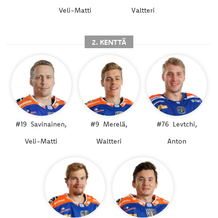
Veli-Matti
Valtteri
2. KENTTÄ
#19
Savinainen,
#9
Merelä,
#76
Levtchi,
Veli-Matti
Waltteri
Anton