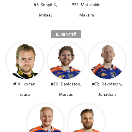
#5
Seppälä,
#52
Matushkin,
Mikael
Maksim
3. KENTTÄ
#14
Ikonen,
#70
Davidsson,
#72
Davidsson,
Juuso
Marcus
Jonathan