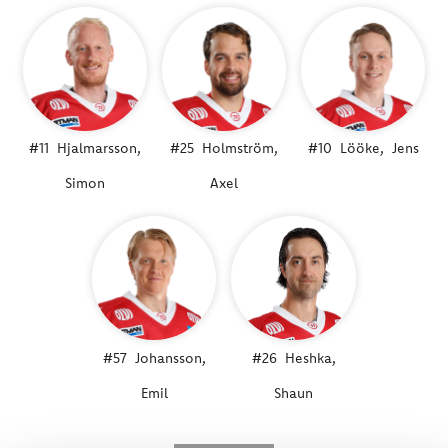
#11
Hjalmarsson,
#25
Holmström,
#10
Lööke,
Jens
Simon
Axel
#57
Johansson,
#26
Heshka,
Emil
Shaun