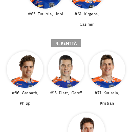
#63
Tuulola,
Joni
#61
Jürgens,
Casimir
4. KENTTÄ
#86
Granath,
#15
Platt,
Geoff
#71
Kuusela,
Philip
Kristian