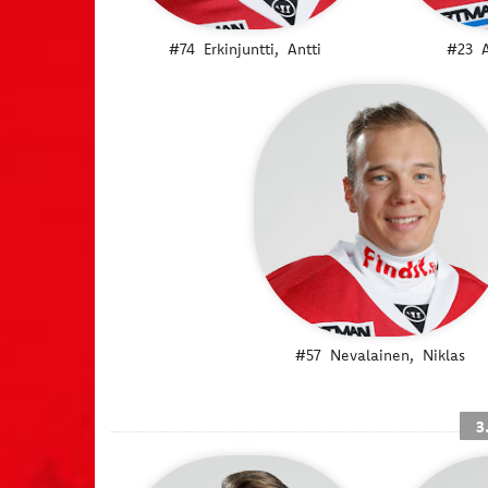
#74
Erkinjuntti,
Antti
#23
#57
Nevalainen,
Niklas
3