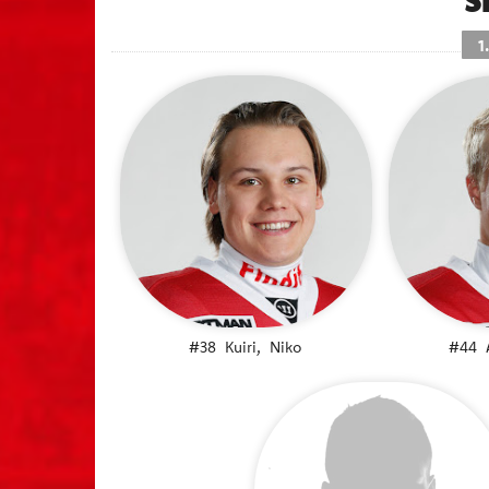
1
#38
Kuiri,
Niko
#44