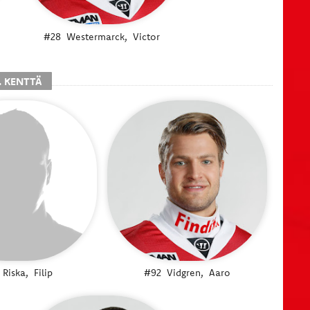
#28
Westermarck,
Victor
. KENTTÄ
Riska,
Filip
#92
Vidgren,
Aaro