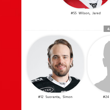
#55
Wilson,
Jared
4
#12
Suoranta,
Simon
#24