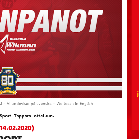
- Vi undevisar på svenska - We teach in English
Sport–Tappara-otteluun.
4.02.2020)
PORT