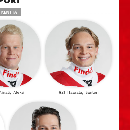
. KENTTÄ
Ainali,
Aleksi
#21
Haarala,
Santeri