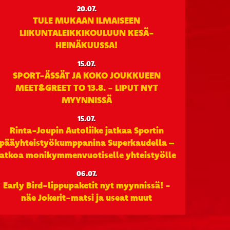
20.07.
TULE MUKAAN ILMAISEEN
LIIKUNTALEIKKIKOULUUN KESÄ-
HEINÄKUUSSA!
15.07.
SPORT-ÄSSÄT JA KOKO JOUKKUEEN
MEET&GREET TO 13.8. - LIPUT NYT
MYYNNISSÄ
15.07.
Rinta-Joupin Autoliike jatkaa Sportin
pääyhteistyökumppanina Superkaudella –
jatkoa monikymmenvuotiselle yhteistyölle
06.07.
Early Bird-lippupaketit nyt myynnissä! -
näe Jokerit-matsi ja useat muut