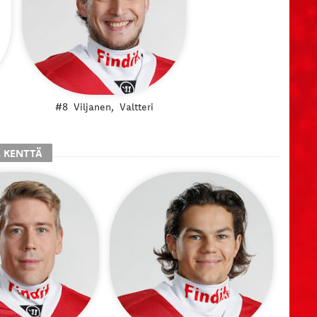
#8
Viljanen,
Valtteri
. KENTTÄ