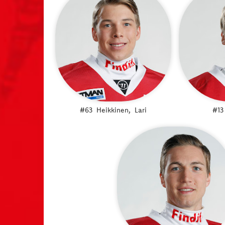
#63
Heikkinen,
Lari
#13