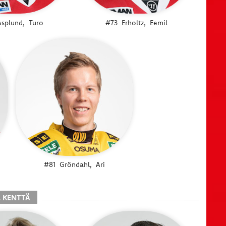
Asplund,
Turo
#73
Erholtz,
Eemil
#81
Gröndahl,
Ari
. KENTTÄ