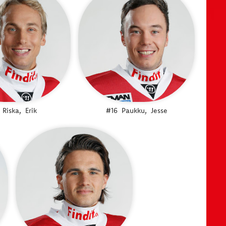
Riska,
Erik
#16
Paukku,
Jesse