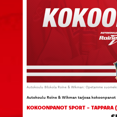
Autokoulu Bilskola Roine & Wikman: Opetamme suomeksi 
Autokoulu Roine & Wikman tarjoaa kokoonpanot 
KOKOONPANOT SPORT - TAPPARA (1
S