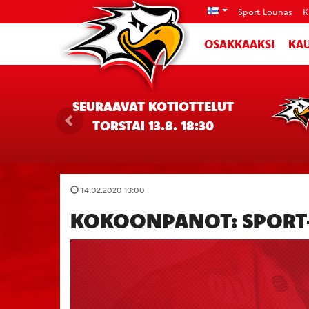
Sport Lounas
K
OSAKKAAKSI
KAU
SEURAAVAT KOTIOTTELUT
TORSTAI 13.8. 18:30
14.02.2020 13:00
KOKOONPANOT: SPORT–