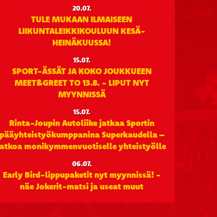
20.07.
TULE MUKAAN ILMAISEEN
LIIKUNTALEIKKIKOULUUN KESÄ-
HEINÄKUUSSA!
15.07.
SPORT-ÄSSÄT JA KOKO JOUKKUEEN
MEET&GREET TO 13.8. - LIPUT NYT
MYYNNISSÄ
15.07.
Rinta-Joupin Autoliike jatkaa Sportin
pääyhteistyökumppanina Superkaudella –
jatkoa monikymmenvuotiselle yhteistyölle
06.07.
Early Bird-lippupaketit nyt myynnissä! -
näe Jokerit-matsi ja useat muut