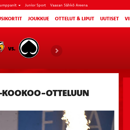
umppanit
Junior Sport
Vaasan Sähkö Areena
SIKORTIT
JOUKKUE
OTTELUT & LIPUT
UUTISET
V
VS.
–KOOKOO-OTTELUUN