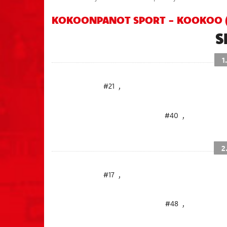
KOKOONPANOT SPORT - KOOKOO (3
S
1
#21
,
#40
,
2
#17
,
#48
,