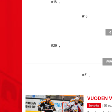
#18
,
#16
,
4
#29
,
MA
#31
,
VUODEN V
|
30.
Ennakko