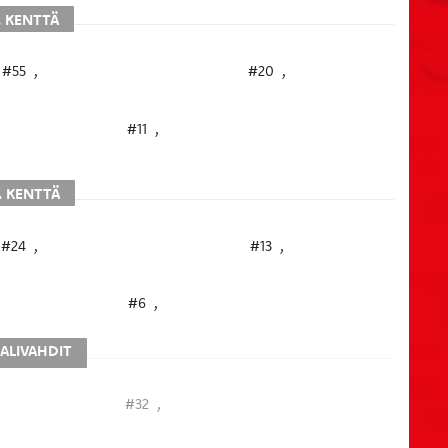
. KENTTÄ
#55
,
#20
,
#11
,
. KENTTÄ
#24
,
#13
,
#6
,
ALIVAHDIT
#32
,