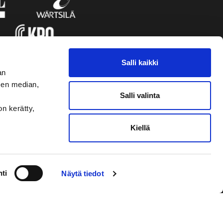
Salli kaikki
an
sen median,
Salli valinta
on kerätty,
Kiellä
VAASAN SPORT UUTISKIRJE
ti
Näytä tiedot