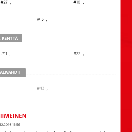
#27
,
#10
,
#15
,
. KENTTÄ
#11
,
#22
,
ALIVAHDIT
#43
,
IIMEINEN
12.2016 11:56