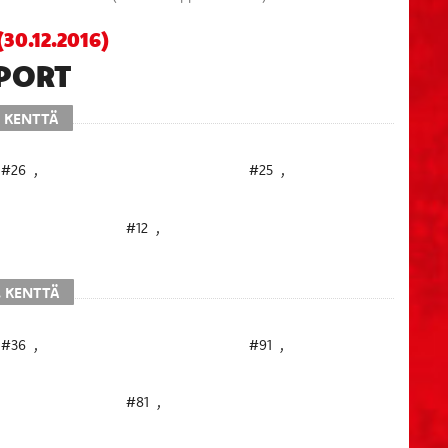
0.12.2016)
PORT
. KENTTÄ
#26
,
#25
,
#12
,
. KENTTÄ
#36
,
#91
,
#81
,