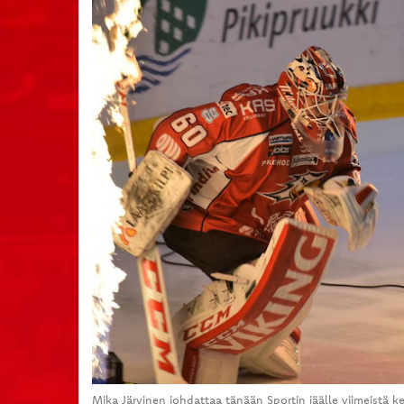
Mika Järvinen johdattaa tänään Sportin jäälle viimeistä