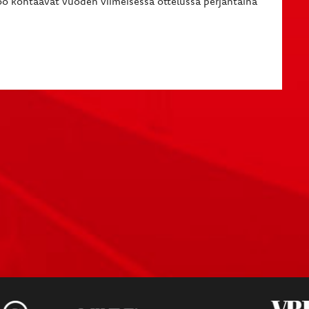
oo kohtaavat vuoden viimeisessä ottelussa perjantaina