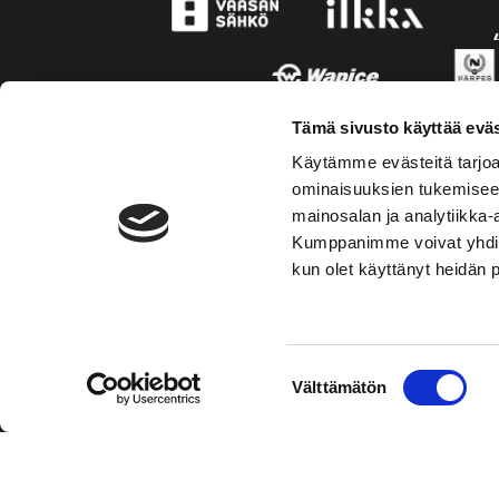
Tämä sivusto käyttää eväs
Käytämme evästeitä tarjoa
ominaisuuksien tukemisee
mainosalan ja analytiikka-
Kumppanimme voivat yhdistää 
kun olet käyttänyt heidän 
TOIMIPAIKKA
YHTEY
Suostumuksen
Välttämätön
Hockey-Team Vaasan Sport Oy
Puh: 02 
valinta
sportsho
Rinnakkaistie 1
65350 Vaasa
Laajemma
FINLAND
Henkilök