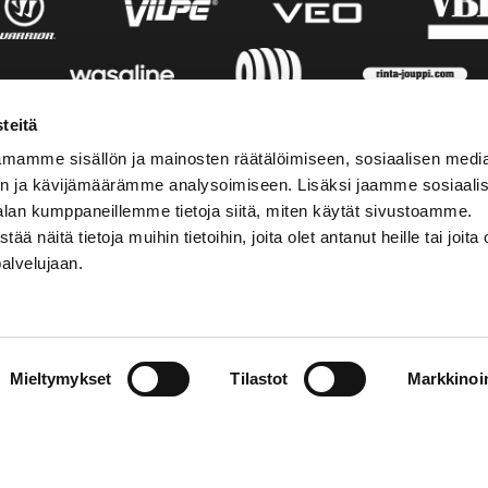
teitä
mamme sisällön ja mainosten räätälöimiseen, sosiaalisen medi
n ja kävijämäärämme analysoimiseen. Lisäksi jaamme sosiaali
alan kumppaneillemme tietoja siitä, miten käytät sivustoamme.
näitä tietoja muihin tietoihin, joita olet antanut heille tai joita 
palvelujaan.
STIEDOT
SOSIAALINEN MEDIA
Mieltymykset
Tilastot
Markkinoin
01 555 600
facebook
p@vaasansport.fi
twitter
instagram
t yhteystiedot
youtube
unnan yhteystiedot