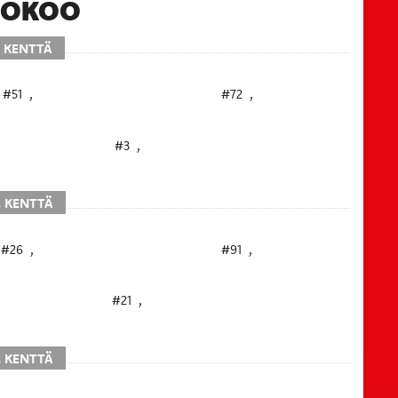
OOKOO
. KENTTÄ
#51
,
#72
,
#3
,
. KENTTÄ
#26
,
#91
,
#21
,
. KENTTÄ