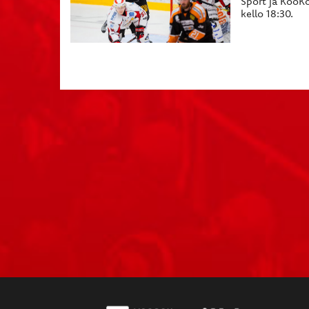
Sport ja KooK
kello 18:30.