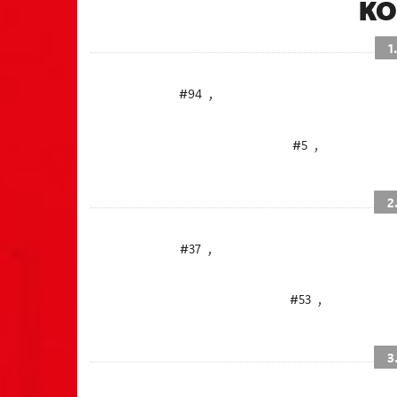
K
1
#94
,
#5
,
2
#37
,
#53
,
3