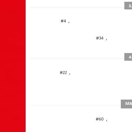
3
#4
,
#34
,
4
#22
,
MA
#60
,